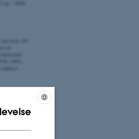
 22 pp. – NERI
d diet items. We
d seal
Contaminants
 (PCBs, DDTs,
d diphenyl
n seal species
levelse
ENGLISH
DANISH
d and harp seal,
higher than in
er (toxaphene,