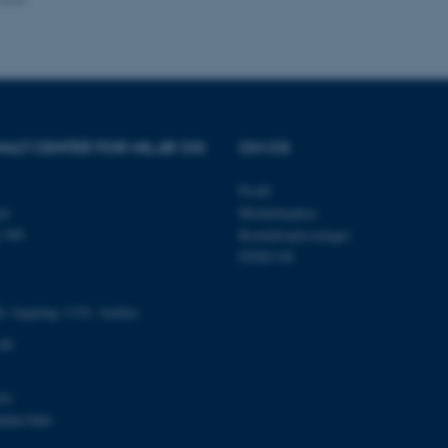
es hjælper med at gøre hjemmesiden brugbar ved at aktiv
nktioner som navigation mm. Hjemmesiden kan ikke funge
NALT CENTER FOR MILJØ OG
OM OS
Udbyder / Domæne
Udløb
Beskrivelse
Profil
30
Denne cookie sættes af
TYPO3 Association
minutter
TYPO3, og bruges til at 
.au.dk
et
Medarbejdere
session, når en backend-
 399
Kontaktoplysninger
TYPO3 eller Frontend.
FIND OS
30
Dette cookienavn er fo
Typo3 Association
minutter
webindholdsstyringssyst
.au.dk
som en brugersessionside
muligt at gemme bruger
é, bygning 1110, Aarhus
tilfælde er det muligvis
kan indstilles ved defau
.dk
dette kan forhindres af 
de fleste tilfælde er det in
ødelagt i slutningen af 
indeholder en tilfældig id
03
specifikke brugerdata.
00867000
Session
Denne cookie er en purp
Microsoft Corporation