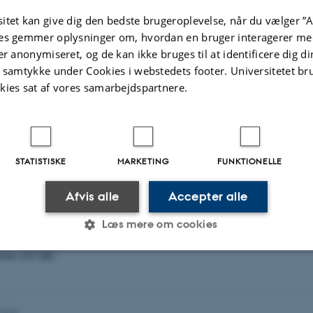
itet kan give dig den bedste brugeroplevelse, når du vælger ”A
es gemmer oplysninger om, hvordan en bruger interagerer med
er anonymiseret, og de kan ikke bruges til at identificere dig d
study unexpected high levels of toxaphene were found in skin compared to blub
t samtykke under Cookies i webstedets footer. Universitetet br
 1998 and analyzed in 2000. Therefore more samples of minke whale blubber 
8) were analyzed in 2005. In this set of samples the highest toxaphene concentr
kies sat af vores samarbejdspartnere.
. In most cases organochlorine levels in minke whale skin and blubber analyze
 found in samples analyzed in 2000, and although there are differences, these 
vidual variation (not the same individuals analyzed in both rounds).
STATISTISKE
MARKETING
FUNKTIONELLE
ated diphenyl ethers (PBDEs) in walrus and hooded seal blubber were at the s
 ringed seal blubber from West Greenland , but lower than in harp seal blubber.
Afvis alle
Accepter alle
ions were found in minke whale blubber.
Læs mere om cookies
rmat (423 kB)
Statistiske
Marketing
Funktionelle
.2025