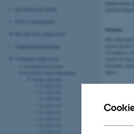
Supplementary da
NOVANA på nettet
Technical Report
DCE's nyhedsbrev
Summary
Øvrige DCE udgivelser
This report adds
present data for 
Miljøbiblioteksbøger
(
Cystophora cris
Tidligere udgivelser
covered are heav
chlordanes, hexa
Amtsrapporter fra søer
ethers).
Danmarks Miljøundersøgelser
Faglige rapporter
Nr. 800-849
Cadmium, mercury
Nr. 750-799
(ringed seal, har
Nr. 700-749
Cookie
Nr. 650-699
Nr. 600-649
If organochlorine
Nr. 550-599
no systematic pic
Nr. 500-549
the other seal s
Nr. 450-499