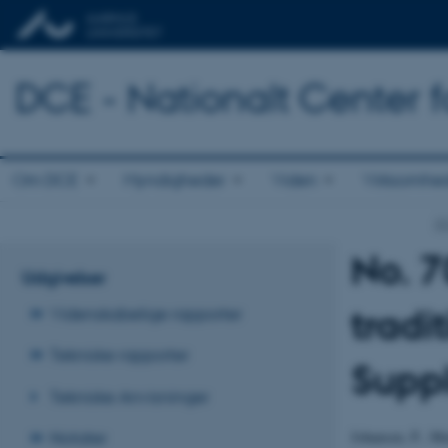
DCE - Nationalt Center f
Om DCE
Myndigheder
Viden
Virksomhe
DC
No. 7
Udgivelser
tradi
Videnskabelige rapporter
Tekniske rapporter
Supp
Tekniske Anvisninger
Johansen, P., Mu
Notater