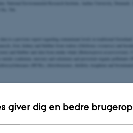
ta. National Environmental Research Institute, Aarhus University, Denmark.
 No. 704.
 data to a previous report regarding contaminant levels in traditional Greenlan
muscle, liver, kidney and blubber from walrus (
Odobenus rosmarus
) and hoode
tata
) and blubber and skin from minke whale (
Balaenoptera acutorostrata
). 
y metals (cadmium, mercury and selenium) and persistent organic pollutants
chlorcyclohexanes (HCHs), chlorobenzenes, dieldrin, toxaphene and brominate
 and selenium levels in the tissues from walrus were similar to those found i
p seal and hooded seal) in the previous study.
s giver dig en bedre brugerop
 levels in walrus and hooded seal are compared to levels found earlier in ringe
ture is apparent. In some cases levels in walrus and hooded seal generally are 
pecies (PCBs, DDTs, chlordanes, dieldrin), whereas in other cases they are low