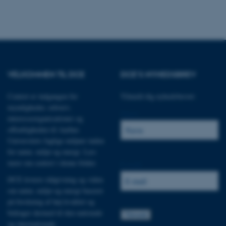
ere nogle
rer uden disse
VELKOMMEN TIL DCE
DCE'S NYHEDSBREV
Centret er indgangen for
Tilmeld dig nyhedsbrevet:
 vores CMS-udbyder,
identificere en backend-
myndigheder, erhverv,
bruger er logget ind i
Navn:
interesseorganisationer og
offentligheden til Aarhus
rbundet med Typo3-
Universitets faglige miljøer inden
emet. Det bruges generelt
ntifikator for at gøre det
for natur, miljø og energi.
Læs
præferencer, men i mange
mere om centret i denne folder
.
 ikke nødvendigt, da det
E-mail:
lt af platformen, skønt
webstedsadministratorer. I
DCE leverer rådgivning og viden
dstillet til at blive
om natur, miljø og energi baseret
en browsersession. Det
entifikator i stedet for
på forskning af høj kvalitet og
bidrager dermed til den nationale
ose platform session
og internationale