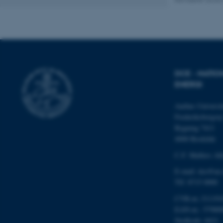
Nødvendige cooki
grundlæggende fu
cookies.
DCE - NATIO
Navn
ENERGI
be_typo_user
Aarhus Universit
Frederiksborgvej
Bygning 7411
fe_typo_user
4000 Roskilde
C.F. Møllers All
E-mail: dce@au
Tlf: 8715 0000
CVR-nr.:311191
EAN-nr.: 57980
ASP.NET_SessionId
Stedkode: 6621