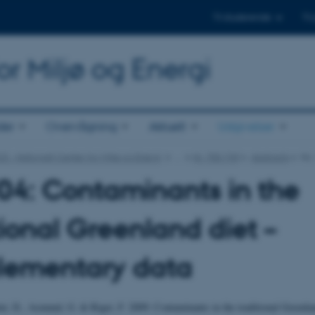
Til studerende
Til
or Miljø og Energi
der
Overvågning
Aktuelt
Udgivelser
E - Nationalt Center for Miljø og Energi
…
Nr. 700-749
Abstracts
No.
04: Contaminants in the
tional Greenland diet –
lementary data
ir, D., Asmund, G. & Riget, F. 2009: Contaminants in the traditional Greenlan