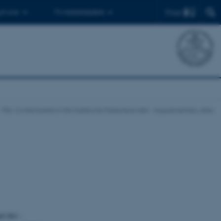
Find
 ph.d.er
Til medarbejdere
 704: Contaminants in the traditional Greenland diet – Supplementary data
d diet –