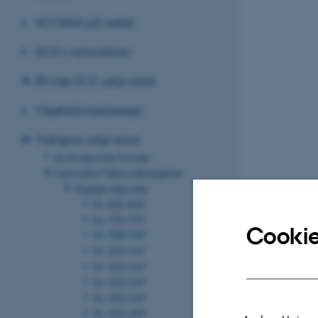
NOVANA på nettet
DCE's nyhedsbrev
Øvrige DCE udgivelser
Miljøbiblioteksbøger
Tidligere udgivelser
Amtsrapporter fra søer
Danmarks Miljøundersøgelser
Faglige rapporter
Nr. 800-849
Nr. 750-799
Cookie
Nr. 700-749
Nr. 650-699
Nr. 600-649
Nr. 550-599
Nr. 500-549
Nr. 450-499