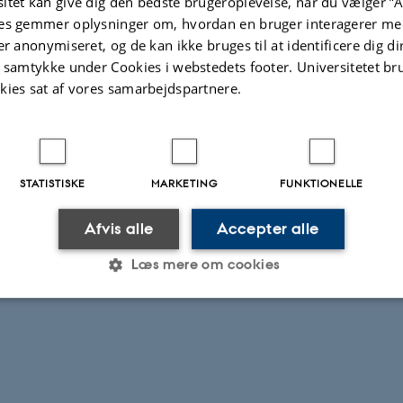
itet kan give dig den bedste brugeroplevelse, når du vælger ”A
es gemmer oplysninger om, hvordan en bruger interagerer med
er anonymiseret, og de kan ikke bruges til at identificere dig d
t samtykke under Cookies i webstedets footer. Universitetet br
kies sat af vores samarbejdspartnere.
STATISTISKE
MARKETING
FUNKTIONELLE
Afvis alle
Accepter alle
Læs mere om cookies
Statistiske
Marketing
Funktionelle