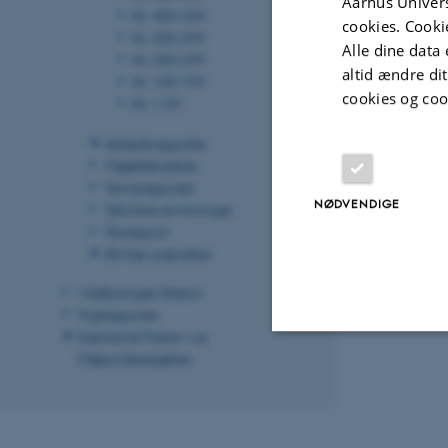
Aarhus Univers
Nr. 400-449
cookies. Cooki
Nr. 300-399
Alle dine data 
Nr. 200-299
altid ændre di
Nr. 100-199
cookies og coo
Nr. 1-99
Arbejdsrapporter
Miljøbiblioteket
Temarapporter
NØDVENDIGE
Tekniske anvisninger
Årsrapport
Øvrige udgivelser
Vildtbiologisk Station
Togtrapporter
Grønlands Fiskeri- og
Miljøundersøgelser
Nødvendige