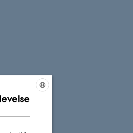
levelse
ENGLISH
DANISH