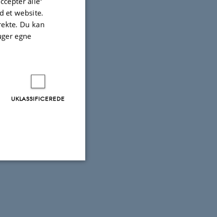
ccepter alle”
 et website.
irekte. Du kan
uger egne
UKLASSIFICEREDE
Uklassificerede