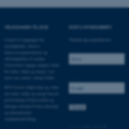
ere nogle
rer uden disse
VELKOMMEN TIL DCE
DCE'S NYHEDSBREV
Centret er indgangen for
Tilmeld dig nyhedsbrevet:
myndigheder, erhverv,
 vores CMS-udbyder,
Navn:
interesseorganisationer og
identificere en backend-
bruger er logget ind i
offentligheden til Aarhus
Universitets faglige miljøer inden
rbundet med Typo3-
for natur, miljø og energi.
Læs
emet. Det bruges generelt
mere om centret i denne folder
.
ntifikator for at gøre det
E-mail:
præferencer, men i mange
 ikke nødvendigt, da det
DCE leverer rådgivning og viden
lt af platformen, skønt
om natur, miljø og energi baseret
webstedsadministratorer. I
dstillet til at blive
på forskning af høj kvalitet og
en browsersession. Det
entifikator i stedet for
bidrager dermed til den nationale
og internationale
ose platform session
samfundsudvikling.
emmesider, som er skrevet
©
—
Cookies på au.dk
gi. Den bruges af serveren