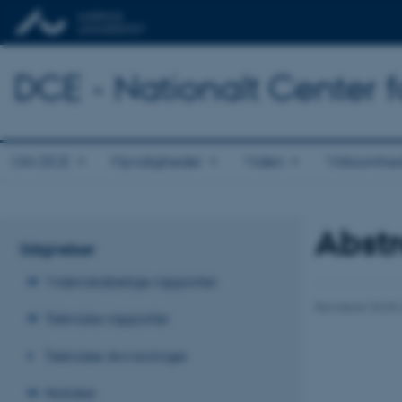
DCE - Nationalt Center f
Om DCE
Myndigheder
Viden
Virksomhe
Abst
Udgivelser
Videnskabelige rapporter
Revideret 20.03
Tekniske rapporter
Tekniske Anvisninger
Notater