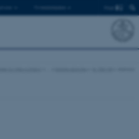
Find
 ph.d.er
Til medarbejdere
ter for Miljø og Energi
…
Faglige rapporter
Nr. 700-749
Abstracts