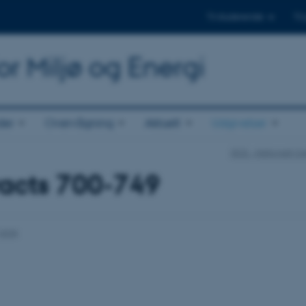
Til studerende
Til
or Miljø og Energi
der
Overvågning
Aktuelt
Udgivelser
DCE - Nationalt Cen
racts 700-749
.2025