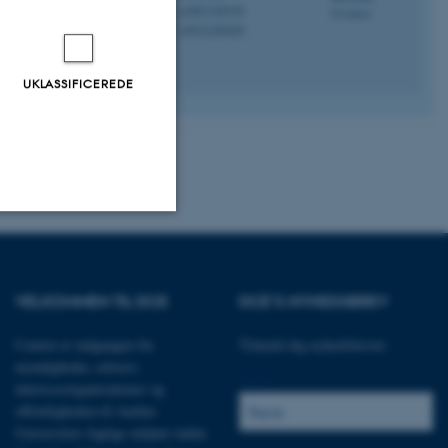
r og ved
+4587158795
P
+4521220420
P
UKLASSIFICEREDE
Uklassificerede
VELKOMMEN TIL DCE
DCE'S NYHEDSBREV
ere nogle
Centret er indgangen for
Tilmeld dig nyhedsbrevet:
rer uden disse
myndigheder, erhverv,
Navn:
interesseorganisationer og
offentligheden til Aarhus
Universitets faglige miljøer inden