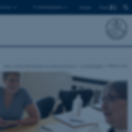
Find
 ph.d.er
Til medarbejdere
English
DCE - Nationalt Center for Miljø og Energi
Myndigheder
Rådgivning