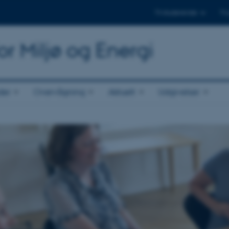
Til studerende
Til
or Miljø og Energi
der
Overvågning
Aktuelt
Udgivelser