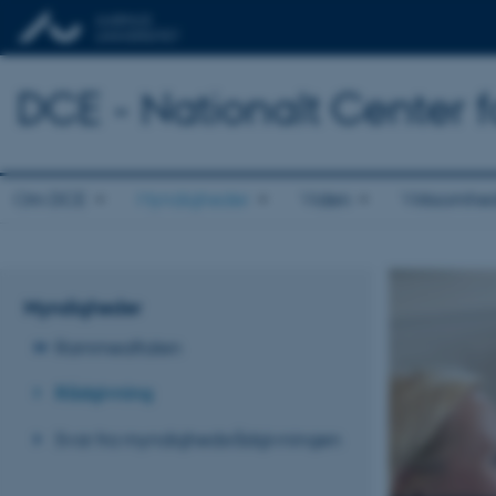
DCE - Nationalt Center f
Om DCE
Myndigheder
Viden
Virksomhe
Myndigheder
Rammeaftalen
Rådgivning
Svar fra myndighedsrådgivningen