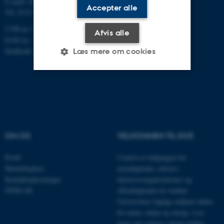
E-mail: dce@au.dk
Accepter alle
Tlf: 8715 0000
CVR-nr.:31119103
Afvis alle
EAN-nr.: 5798000867000
Stedkode: 6621
Læs mere om cookies
Nødvendige
Statistiske
Marketing
Funktionelle
Uklassificerede
OM OS
VELKOMMEN TIL DCE
Nødvendige cookies hjælper
Profil
Centret er indgangen for
med at gøre hjemmesiden
Medarbejdere
myndigheder, erhverv,
brugbar ved at aktivere nogle
Kontaktoplysninger
interesseorganisationer og
grundlæggende funktioner
FIND OS
offentligheden til Aarhus
som navigation mm.
Universitets faglige miljøer inden
Hjemmesiden kan ikke
for natur, miljø og energi.
Læs
fungerer uden disse cookies.
mere om centret i denne folder
.