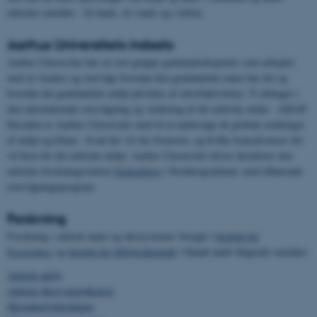
arktiske områder - til lands, til vands og i luften.
Aarhus Universitets indsats
Aarhus Universitet har en stor gruppe grønlandseksperter som arbejder
med at vurdere og overvåge hvordan den grønlandske natur har det og
hvordan det grønlandske miljø påvirkes af råstofaktiviteter. Vi deltager i
den internationale overvågning og vurdering af det arktiske miljø - AMAP.
Desuden er Aarhus Universitet med til at undersøge de globale ændringer
af miljø og klima - hvad der vil ske fremover, og hvilke konsekvenser det
vil have for det arktiske miljø. Aarhus Universitet driver derudover den
arktiske forskningsstation
Zackenberg
i Nordøstgrønland, med tilhørende
overvågningsprogram.
Forskning
Forskning i arktisk natur og økosystemer foregår i
Institut for
Ecoscience
og
Institut for Miljøvidenskab
i blandt andet følgende områder:
Arktisk miljø
Arktisk økosystemøkologi
Havpattedyrforskning