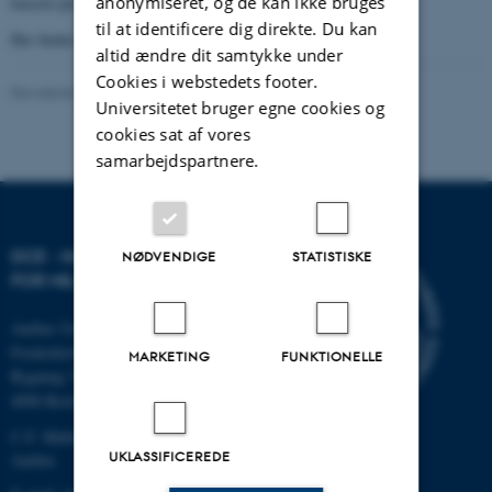
anonymiseret, og de kan ikke bruges
baseret på internationalt anerkendt forskning.
til at identificere dig direkte. Du kan
Her finder du yderligere oplysninger om
DCE's rådgivning
.
altid ændre dit samtykke under
Cookies i webstedets footer.
Revideret 20.03.2025
-
Anja Skjoldborg Hansen
Universitetet bruger egne cookies og
cookies sat af vores
samarbejdspartnere.
DCE - NATIONALT CENTER
NØDVENDIGE
STATISTISKE
FOR MILJØ OG ENERGI
Aarhus Universitet
Frederiksborgvej 399
MARKETING
FUNKTIONELLE
Bygning 7411
4000 Roskilde
C.F. Møllers Allé, bygning 1110,
UKLASSIFICEREDE
Aarhus