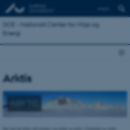
English
DCE - Nationalt Center for Miljø og
Energi
Arktis
ARKTIS
Her kan du finde oplysninger om miljø og natur i Grønland og andre