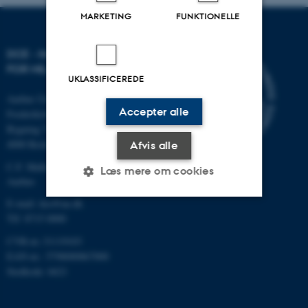
MARKETING
FUNKTIONELLE
DCE - NATIONALT CENTER
FOR MILJØ OG ENERGI
UKLASSIFICEREDE
Aarhus Universitet
Accepter alle
Frederiksborgvej 399
Bygning 7411
4000 Roskilde
Afvis alle
C.F. Møllers Allé, bygning 1110,
Læs mere om cookies
Aarhus
E-mail: dce@au.dk
Tlf: 8715 0000
Nødvendige
Statistiske
Marketing
CVR-nr.:31119103
Funktionelle
Uklassificerede
EAN-nr.: 5798000867000
Stedkode: 6621
Nødvendige cookies hjælper