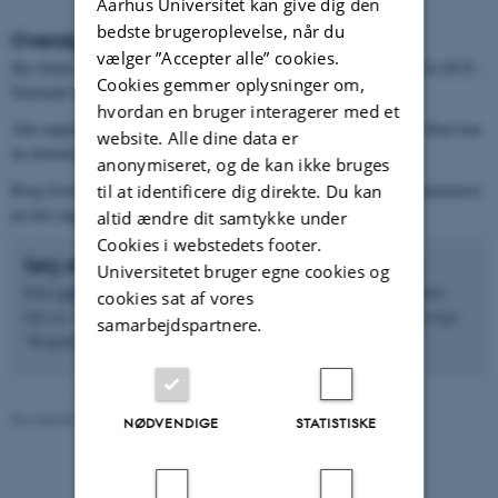
Aarhus Universitet kan give dig den
bedste brugeroplevelse, når du
Oversigt over tekniske rapporter
vælger ”Accepter alle” cookies.
Her finder du alle rapporter udgivet i serien "Tekniske rapporter fra DCE -
Cookies gemmer oplysninger om,
Nationalt Center for Miljø og Energi".
hvordan en bruger interagerer med et
Alle rapporter er udelukkende udgivet i elektronisk format (pdf). Dem kan
website. Alle dine data er
du downloade direkte fra hjemmesiden.
anonymiseret, og de kan ikke bruges
Brug listerne over rapporter i menuen til venstre hvis du kender nummeret
til at identificere dig direkte. Du kan
på den rapport du leder efter.
altid ændre dit samtykke under
Cookies i webstedets footer.
Søg efter en rapport eller anden udgivelse
Universitetet bruger egne cookies og
Med
publikationssøgemaskinen
kan du søge på emneord, forfatter,
cookies sat af vores
titel m.v. I søgemaskinen vælges rapporter ved i feltet
Type
at vælge
samarbejdspartnere.
"Bog/antologi/afhandling/rapport".
Revideret 03.08.2026
-
Line Ljungqvist Dvinge
NØDVENDIGE
STATISTISKE