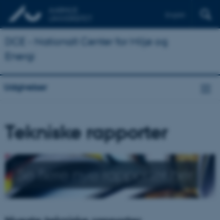
English
DCE - Nationalt Center for Miljø og
Energi
Udgivelser
Tekniske rapporter
Se flere nye rapporter her