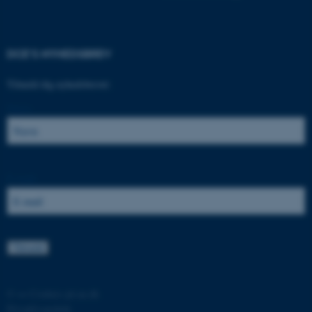
DCE'S NYHEDSBREV
Tilmeld dig nyhedsbrevet:
Navn:
ASP.NET_SessionId
Microsoft Corporation
.au.dk
E-mail:
JSESSIONID
Oracle Corporation
.au.dk
ARRAffinity
Microsoft Corporation
.mitstudie.au.dk
©
—
Cookies på au.dk
Privatlivspolitik