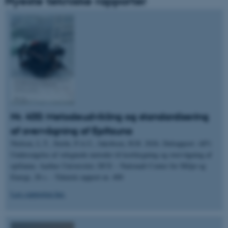
Nyeste tekniske rapporter
Nr. 400: Metodeudvikling og standardisering
af overvågning af Epifauna
Nielsen, L.T., Stæhr, P.A.U., Jakobsen, H.H. 2026. Delrapport: AP1:
Undersøgelse af velegnede metoder til kortlægning og overvågning af
epifauna. Aarhus Universitet, DCE – Nationalt Center for Miljø og
Energi, 28 s. - Teknisk rapport nr. 400
Læs rapporten her.