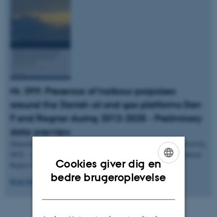
Nr. 399: Presence of harbour porpoises
around the Danish oil and gas platforms Dan
F and Regnar during 2013-2025 - Preliminary
data overview
Sønnichsen, V.W., Balle, J.d. & Teilmann, J. 2026. Aarhus University,
DCE – Danish Centre for Environment and Energy, 28 pp. Technical
Cookies giver dig en
Report No. 399
ENGLISH
bedre brugeroplevelse
Read the report here.
DANISH