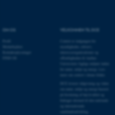
med at gøre hjemmesiden
brugbar ved at aktivere nogle
grundlæggende funktioner
som navigation mm.
OM OS
VELKOMMEN TIL DCE
Hjemmesiden kan ikke
fungerer uden disse cookies.
Profil
Centret er indgangen for
Medarbejdere
myndigheder, erhverv,
Kontaktoplysninger
interesseorganisationer og
FIND OS
offentligheden til Aarhus
Navn
Udbyder / Domæne
Universitets faglige miljøer inden
be_typo_user
TYPO3 Association
for natur, miljø og energi.
Læs
.au.dk
mere om centret i denne folder
.
DCE leverer rådgivning og viden
om natur, miljø og energi baseret
fe_typo_user
Typo3 Association
på forskning af høj kvalitet og
.au.dk
bidrager dermed til den nationale
og internationale
samfundsudvikling.