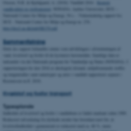
Ovesen, N.B. & Kjeldgaard, A. (2018): Vandløb 2016 -
Kemisk
vandkvalitet og stoftransport
. NOVANA. Aarhus Universitet, DCE –
Nationalt Center for Miljø og Energi, 54 s. -
Videnskabelig rapport fra
DCE - Nationalt Center for Miljø og Energi nr. 270.
http://dce2.au.dk/pub/SR270.pdf
Sammenfatning
Dette års rapport behandler emner som udviklingen i afstrømningen af
vand, kvælstof og fosfor til de kystnære havområder. Samtlige data er
indsamlet via det Nationale program for Vandmiljø og Natur (NOVANA). I
rapporteringen for året 2016 er økologisk tilstand, miljøfremmede stoffer
og tungmetaller samt naturtyper og arter i vandløb rapporteret separat i
Rasmussen m.fl. 2018.
Kvælstof og fosfor transport
Typeoplande
Indholdet af kvælstof og fosfor i vandløbene er faldet markant siden 1989.
Reduceret udvaskning fra dyrkede arealer har hovedansvaret for, at
kvælstofindholdet i gennemsnit er reduceret med ca. 46 %, mens