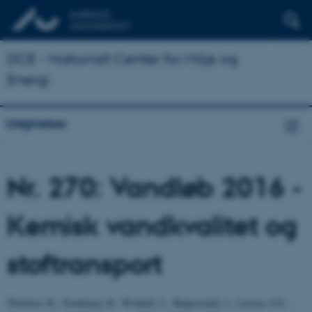
DCE - Nationalt Center for Miljø og
Energi
Udgivelser
Nr. 270: Vandløb 2016 -
Kemisk vandkvalitet og
stoftransport
Thodsen, H., Tornbjerg, H., Windolf, J., Bøgestrand, J., Larsen, S.E.,