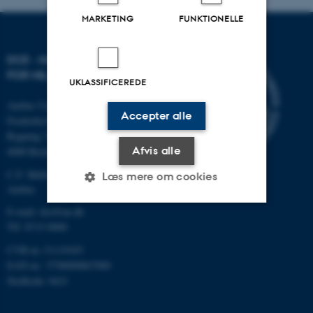
MARKETING
FUNKTIONELLE
DCE - NATIONALT CENTER
FOR MILJØ OG ENERGI
UKLASSIFICEREDE
Aarhus Universitet
Accepter alle
Frederiksborgvej 399
Bygning 7411
Afvis alle
4000 Roskilde
C.F. Møllers Allé, bygning 1110,
Læs mere om cookies
Aarhus
E-mail: dce@au.dk
Tlf: 8715 0000
Nødvendige
Statistiske
Marketing
CVR-nr.:31119103
Funktionelle
Uklassificerede
EAN-nr.: 5798000867000
Stedkode: 6621