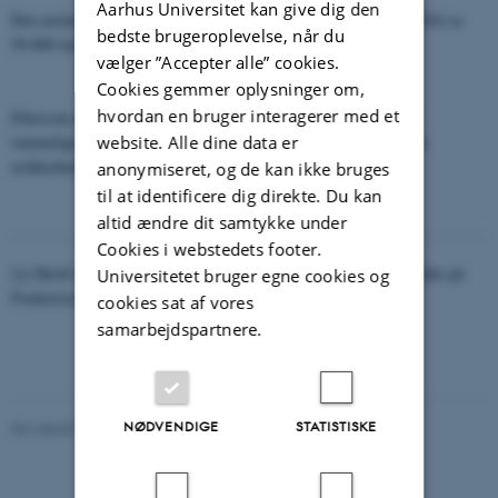
Aarhus Universitet kan give dig den
Den normaliserede kvælstoftilførsel til havet var i kalenderåret 2016 ca.
bedste brugeroplevelse, når du
59.000 ton N.
vælger ”Accepter alle” cookies.
Cookies gemmer oplysninger om,
hvordan en bruger interagerer med et
Eftersom det ikke er muligt at måle på alt vand og stof (hverken
website. Alle dine data er
rummeligt eller tidsligt), som transporteres til havet, er der en vis
usikkerhed på de beregnede tal.
anonymiseret, og de kan ikke bruges
til at identificere dig direkte. Du kan
altid ændre dit samtykke under
Cookies i webstedets footer.
[1]
Hertil skal adderes 2.800 ton fra udslip i forbindelse med ulykke på
Universitetet bruger egne cookies og
Fredericia havn i februar 2016 (se afsnit 1.3.4).
cookies sat af vores
samarbejdspartnere.
NØDVENDIGE
STATISTISKE
Revideret 20.03.2025