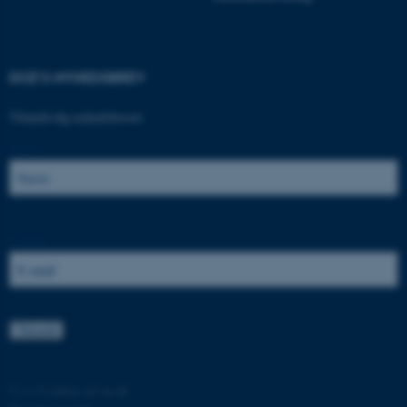
DCE'S NYHEDSBREV
Tilmeld dig nyhedsbrevet:
Navn:
ASP.NET_SessionId
Microsoft Corporation
.au.dk
E-mail:
JSESSIONID
Oracle Corporation
.au.dk
ARRAffinity
Microsoft Corporation
.mitstudie.au.dk
©
—
Cookies på au.dk