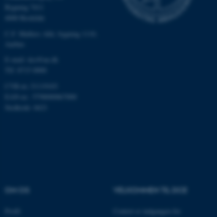
Bygning 7411
Nødvendige
Statistiske
Marketing
4000 Roskilde
Funktionelle
Uklassificerede
C.F. Møllers Allé, bygning 1110,
Aarhus
E-mail: dce@au.dk
Nødvendige cookies hjælper
Tlf: 8715 0000
med at gøre hjemmesiden
CVR-nr.:31119103
brugbar ved at aktivere nogle
EAN-nr.: 5798000867000
grundlæggende funktioner
Stedkode: 6621
som navigation mm.
Hjemmesiden kan ikke
fungerer uden disse cookies.
Navn
Udbyder / Domæne
OM OS
VELKOMMEN TIL DCE
be_typo_user
TYPO3 Association
.au.dk
Profil
Centret er indgangen for