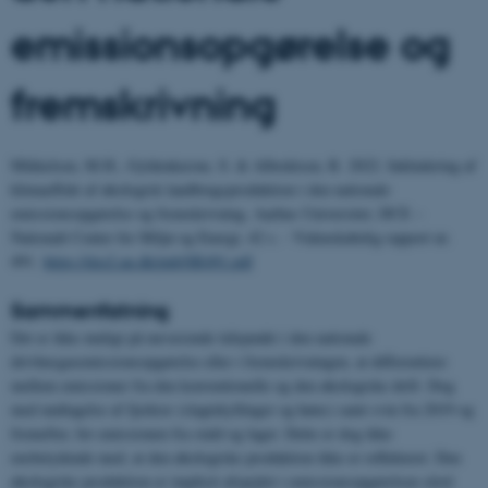
emissionsopgørelse og
fremskrivning
Mikkelsen, M.H., Gyldenkærne, S. & Albrektsen, R. 2022. Inkludering af
klimaeffekt af økologisk landbrugsproduktion i den nationale
emissionsopgørelse og fremskrivning. Aarhus Universitet, DCE –
Nationalt Center for Miljø og Energi, 42 s. - Videnskabelig rapport nr.
491.
https://dce2.au.dk/pub/SR491.pdf
Sammenfatning
Det er ikke muligt på nuværende tidspunkt i den nationale
drivhusgasemissionsopgørelse eller i fremskrivningen, at differentiere
mellem emissioner fra den konventionelle og den økologiske drift. Dog
med undtagelse af fjerkræ (slagtekyllinger og høns) samt svin fra 2019 og
fremefter, for emissionen fra stald og lager. Dette er dog ikke
ensbetydende med, at den økologiske produktion ikke er reflekteret. Den
økologiske produktion er implicit afspejlet i emissionsopgørelsen såvel