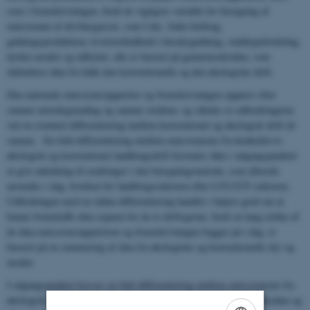
som i fremskrivningen, fordi de vigtigste variable for beregning af
emissionen af drivhusgasser, som f.eks. foder-forbrug,
gødningsproduktion, kvælstofindhold i husdyrgødning, staldtypefordeling,
dyrket arealer og udbytter, alle er baseret på gennemsnitsdata, som
inkluderer data fra både den konventionelle og den økologiske drift.
Den nationale emissionsopgørelse og fremskrivningen opgøres efter
samme metodegrundlag og samme struktur, og således er udfordringerne
ved en eventuel differentiering mellem konventionel og økologisk drift de
samme. En fuld differentiering mellem emissionerne fra henholdsvis
økologisk og konventionel landbrugsdrift forventes ikke i udgangspunktet
at give anledning til ændringer i den beregningsmetode, som allerede
anvendes i dag, hverken for landbrugssektoren eller LULUCF-sektoren.
Udfordringen med en sådan differentiering handler i højere grad om at
kunne fremskaffe data separat for de to driftsgrene, fordi en lang række af
de data emissionsopgørelsen og fremskrivningen bygger på i dag, er
baseret på en summering af data fra økologiske og konventionelle dyr og
arealer.
I udgangspunktet kræver en fuld differentiering mellem emissionerne fra
økologisk og konventionel drift, et dobbelt datasæt af alle aktivitetsdata og