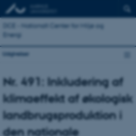
DCE - Nationalt Center for Miljø og
Energi
Udgivelser
Nr. 491: Inkludering af
klimaeffekt af økologisk
landbrugsproduktion i
den nationale