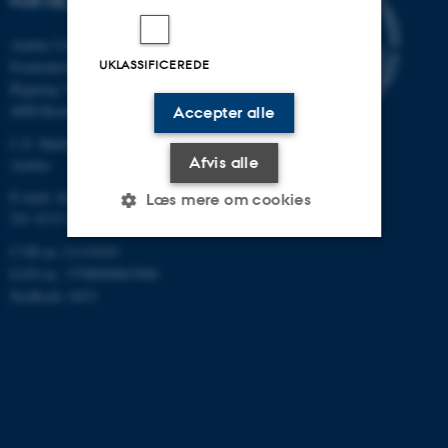
FOR MILJØ OG ENERGI
Aarhus Universitet
UKLASSIFICEREDE
Frederiksborgvej 399
Bygning 7411
4000 Roskilde
Accepter alle
C.F. Møllers Allé, bygning 1110,
Afvis alle
Aarhus
E-mail: dce@au.dk
Læs mere om cookies
Tlf: 8715 0000
CVR-nr.:31119103
EAN-nr.: 5798000867000
Nødvendige
Statistiske
Marketing
Stedkode: 6621
Funktionelle
Uklassificerede
Nødvendige cookies hjælper
med at gøre hjemmesiden
brugbar ved at aktivere nogle