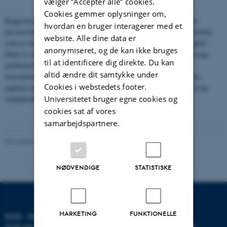
vælger ”Accepter alle” cookies.
Cookies gemmer oplysninger om,
Rapporten giver for de jagtbare arter en opdateret oversigt over den
hvordan en bruger interagerer med et
eksisterende viden om biologiske, bestandsmæssige og jagtlige forhold,
website. Alle dine data er
som er relevante for DCE’s faglige vurdering af den gældende jagttid.
anonymiseret, og de kan ikke bruges
Dette er suppleret med en vurdering af eventuelle forvaltningsmæssige
til at identificere dig direkte. Du kan
problemstillinger og bestandenes status i henhold til direktiver,
altid ændre dit samtykke under
konventioner og rødlister. For de jagtbare såvel som for de p.t. ikke-
Cookies i webstedets footer.
jagtbare arter giver rapporten DCE’s vurdering af de bestands­mæssige
Universitetet bruger egne cookies og
muligheder for en eventuel jagttid.
cookies sat af vores
samarbejdspartnere.
Revideret 20.03.2025
NØDVENDIGE
STATISTISKE
MARKETING
FUNKTIONELLE
DCE - NATIONALT CENTER