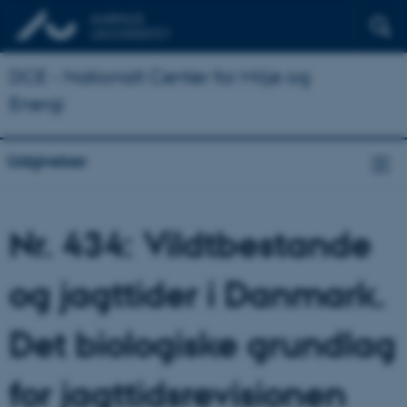
DCE - Nationalt Center for Miljø og
Energi
Udgivelser
Nr. 434: Vildtbestande
og jagttider i Danmark.
Det biologiske grundlag
for jagttidsrevisionen