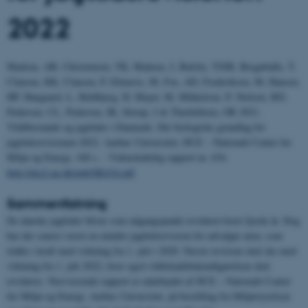
2022
Madsen, AB, Christensen, TK, Madsen, J, Balsby, TJSB, Bregnballe, T,
Clausen, KK, Clausen, P, Elmeros, M, Fox, AD, Frederiksen, M, Hansen,
HP, Haugaard, L, Heldbjerg, H, Mayer, M, Mikkelsen, P, Nielsen, RD,
Pedersen, CL, Pedersen, IK, Sterup, J & Therkildsen, OR 2021.
Vildtbestande og jagttider i Danmark. Det biologiske grundlag for
jagttidsrevisionen 2022. Aarhus Universitet, DCE – Nationalt Center for
Miljø og Energi, 168 s. -
Videnskabelig rapport nr. 434.
http://dce2.au.dk/pub/SR434.pdf
Sammenfatning
De danske jagttider bliver som udgangspunkt revideret hvert fjerde år. Dog
har der senest været en mindre jagttidsrevision for udvalgte arter, som
trådte i kraft med virkning fra 1. juli i 2020. Næste revision skal ske med
virkning fra 1. juli 2022, hvor også vildtskade­bekendtgørelsen skal
revideres. Nærværende rapport er udarbejdet af DCE – Nationalt Center
for Miljø og Energi, Aarhus Universitet, på bestilling fra Miljøstyrelsen