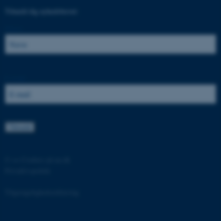
Tilmeld dig nyhedsbrevet:
Navn:
ASP.NET_SessionId
Microsoft Corporation
.au.dk
E-mail:
JSESSIONID
Oracle Corporation
.au.dk
©
—
Cookies på au.dk
Privatlivspolitik
ARRAffinity
Microsoft Corporation
.mitstudie.au.dk
Tilgængelighedserklæring