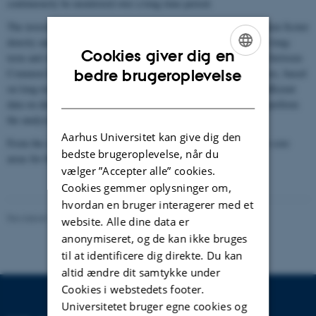
continuously be monitored over a long time period.
The investigations showed a negative relationship between Common Scoter
density and the level of human disturbances, both when based on long-
Cookies giver dig en
term and short-term disturbance data. No relationship was found between
ENGLISH
bedre brugeroplevelse
Common Eider density and the level neither of human disturbances, based
on long-term nor on short-term disturbance data. There was insufficient
DANISH
data on density of Velvet Scoter and Red-breasted Merganser to perform
the analysis.
Aarhus Universitet kan give dig den
From the collected data on moulting Common Scoter density two core
bedste brugeroplevelse, når du
areas for the species could be identified.
vælger ”Accepter alle” cookies.
Cookies gemmer oplysninger om,
hvordan en bruger interagerer med et
Revideret 20.03.2025
website. Alle dine data er
anonymiseret, og de kan ikke bruges
til at identificere dig direkte. Du kan
altid ændre dit samtykke under
Cookies i webstedets footer.
Universitetet bruger egne cookies og