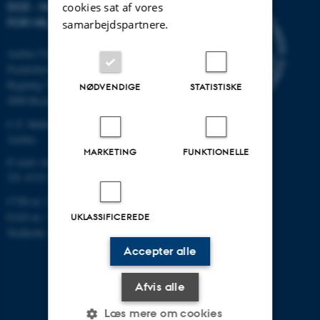
DCE - NATIONALT CENTER
cookies sat af vores
FOR MILJØ OG ENERGI
samarbejdspartnere.
Aarhus Universitet
Frederiksborgvej 399
Bygning 7411
NØDVENDIGE
STATISTISKE
4000 Roskilde
C.F. Møllers Allé, bygning 1110,
Aarhus
MARKETING
FUNKTIONELLE
E-mail: dce@au.dk
Tlf: 8715 0000
CVR-nr.:31119103
EAN-nr.: 5798000867000
UKLASSIFICEREDE
Stedkode: 6621
Accepter alle
Afvis alle
Læs mere om cookies