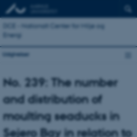
DCE - Nationalt Center for Miljø og
Energi
Udgivelser
No. 239: The number
and distribution of
moulting seaducks in
Sejero Bay in relation to