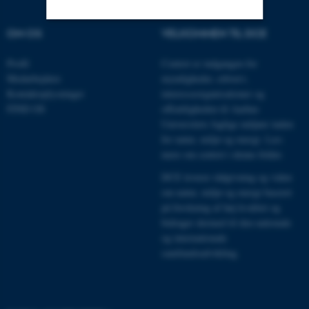
OM OS
VELKOMMEN TIL DCE
Nødvendige
Statistiske
Marketing
Profil
Centret er indgangen for
Funktionelle
Uklassificerede
Medarbejdere
myndigheder, erhverv,
Kontaktoplysninger
interesseorganisationer og
FIND OS
offentligheden til Aarhus
Universitets faglige miljøer inden
Nødvendige cookies hjælper
for natur, miljø og energi.
Læs
med at gøre hjemmesiden
mere om centret i denne folder
.
brugbar ved at aktivere nogle
DCE leverer rådgivning og viden
grundlæggende funktioner
om natur, miljø og energi baseret
som navigation mm.
på forskning af høj kvalitet og
Hjemmesiden kan ikke
bidrager dermed til den nationale
fungerer uden disse cookies.
og internationale
samfundsudvikling.
Navn
Udbyder / Domæne
be_typo_user
TYPO3 Association