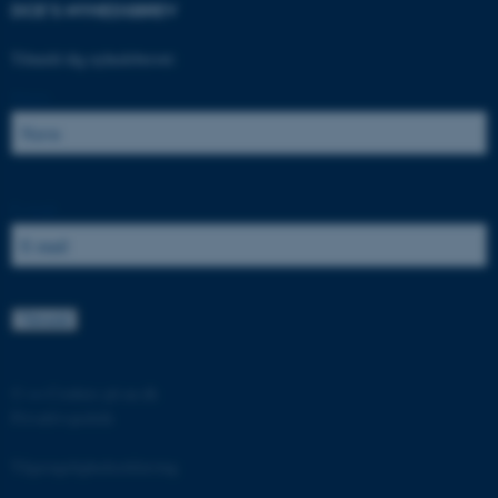
DCE'S NYHEDSBREV
.au.dk
Tilmeld dig nyhedsbrevet:
Navn:
fe_typo_user
Typo3 Association
.au.dk
E-mail:
©
—
Cookies på au.dk
Privatlivspolitik
ASP.NET_SessionId
Microsoft Corporation
.au.dk
Tilgængelighedserklæring