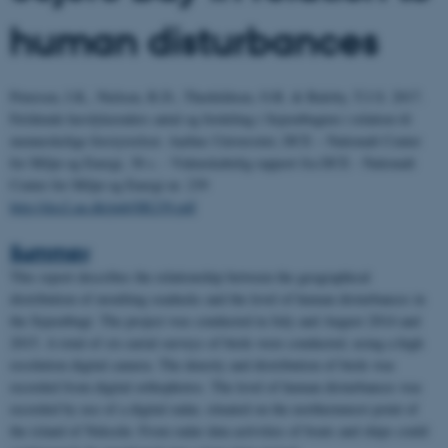
human disturbances
Petersen, I.K., Nielsen, R.D., Therkildsen, O.R. & Balsby, T.J.S. 2017.
Fældende havdykænders antal og fordeling i Sejerøbugten i relation til
menneskelige forstyrrelser. Aarhus Universitet, DCE – Nationalt Center
for Miljø og Energi, 38 s. -
Videnskabelig rapport fra DCE - Nationalt
Center for Miljø og Energi nr. 239
http://dce2.au.dk/pub/SR239.pdf
Summay
This report describes the relationship between the geographical
distribution of moulting seaducks and the level of human disturbances in
the Sejerøbugt. The project was conducted in July and August 2014 and
2015. A total of six earial surveys of birds were conducted, using a high
resolution digital camera. The density and distribution of birds was
recorded from digital orthophotos. The level of human disturbances was
recorded by use of a digital radar, situated on the northernmost point of
the island of Nekselø. From radar data activities of boats and ships could