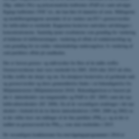
(Hg), nikkel (Ni)) og polyaromatiske kulbrinter (PAH’er) samt udvalgte
flygtige kulbrinter (VOC’er), der kan føre til dannelse af ozon. Målingerne
og modelberegningerne anvendes til at vurdere om EU’s grænseværdier
for luftkvalitet er overholdt. Rapporten beskriver endvidere udviklingen i
koncentrationerne. Samtidig tjener resultaterne som grundlag for vurdering
af kilderne til luftforureningen, vurdering af effekt af reduktionstiltag og
som grundlag for en række videnskabelige undersøgelser, fx vurdering af
små partiklers effekt på sundheden.
Der er fastsat grænse- og målværdier for flere af de målte stoffer.
Grænseværdierne skal være overholdt fra 2005, 2010 eller 2015 alt efter,
hvilke stoffer der drejer sig om. En detaljeret beskrivelse af gældende mål-
og grænseværdier og deres gennemførelse findes i en bekendtgørelse fra
Miljøministeriet (Miljøministeriet 2010). Bekendtgørelsen er baseret på
det 4. datterdirektiv om tungmetaller og PAH’er (EC 2005) samt det nye
luftkvalitetsdirektiv (EC 2008). En af de væsentligste ændringer i det nye
direktiv i forhold til de tre første datterdirektiver (1999, 2000 og 2002) er,
at der stilles krav om målinger af de fine partikler (PM
), og at der er
2.5
indført en grænseværdi for PM
, som skal overholdes i 2015.
2.5
De væsentligste konklusioner fra overvågningsprogrammet i 2014 er