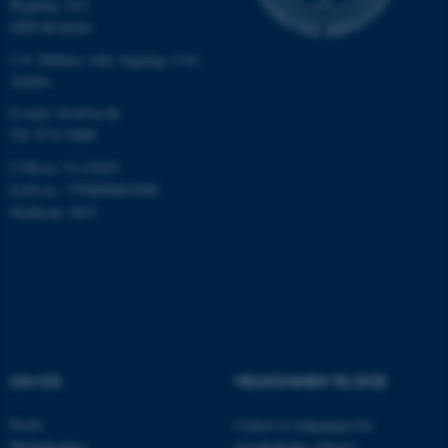
Bygning 7411
Navn
Udbyder / Domæne
4000 Roskilde
be_typo_user
TYPO3 Association
.au.dk
C.F. Møllers Allé, bygning 1110,
Aarhus
E-mail: dce@au.dk
Tlf: 8715 0000
fe_typo_user
Typo3 Association
.au.dk
CVR-nr.:31119103
EAN-nr.: 5798000867000
Stedkode: 6621
OM OS
VELKOMMEN TIL DCE
ASP.NET_SessionId
Microsoft Corporation
Profil
Centret er indgangen for
.au.dk
Medarbejdere
myndigheder, erhverv,