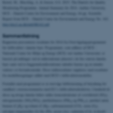
Ketzel, M., Massling, A. & Jensen, S.S. 2015. The Danish Air Quality
Monitoring Programme. Annual Summary for 2014. Aarhus University,
DCE – Danish Centre for Environment and Energy, 64 pp. Scientific
Report from DCE – Danish Centre for Environment and Energy No. 162.
http://dce2.au.dk/pub/SR162.pdf
Sammenfatning
Rapporten præsenterer resultater for 2014 fra Overvågningsprogrammet
for luftkvalitet i danske byer. Programmet, som udføres af DCE -
Nationalt Center for Miljø og Energi (DCE) ved Aarhus Universitet, er
baseret på målinger ved ni målestationer placeret i de fire største danske
byer samt ved to baggrundsmålestationer udenfor byerne og en mindre
station i et forstadsområde. Disse måleresultater suppleres med resultater
fra modelberegninger udført med DCE’s luftkvalitetsmodeller.
Formålet med programmet er at overvåge luftforurening af betydning for
sundhed i overensstemmelse med EU’s luftkvalitetsdirektiver. I henhold til
disse og øvrige danske behov måles koncentrationer af svovldioxid (SO
),
2
nitrogenoxider (NO
/NO
), partikelmasse (PM
og PM
), partikel antal,
x
2
10
2.5
benzen (C
H
) og toluen (C
H
), carbonmonoxid (CO), ozon (O
),
6
6
7
8
3
udvalgte tungmetaller (fx bly (Pb), arsen (As), cadmium (Cd), kviksølv