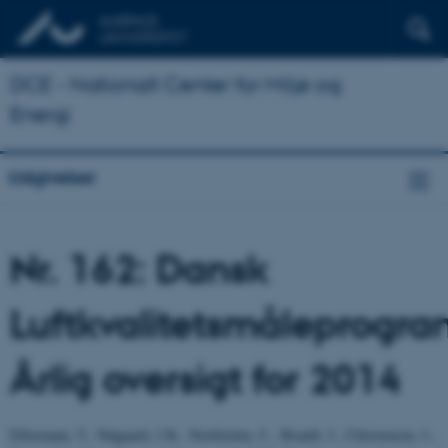
DCE - Nationalt Center for Miljø og
Energi
Udgivelser
Nr. 162: Dansk
Luftkvalitetsmåleprogra
Årlig oversigt for 2014
Ellermann, T., Nøjgaard, J.K., Nordstrøm, C., Brandt, J., Christensen, J.,