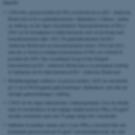
følgende:
I 2014 blev grænseværdien for NO
overskredet på en (H.C. Andersens
2
Boulevard) af de to gademålestationer i København. I Odense, Aarhus
og Aalborg var der ingen overskridelser. Koncentrationerne af NO
i
2
2014 var for hovedparten af målestationerne stort set på niveau med
koncentrationerne målt i 2013. På gademålestationen ved H.C.
Andersens Boulevard var koncentrationerne lavere i 2014 end 2013,
men der er fortsat en forhøjet koncentration af NO
set i forhold til
2
perioden før 2010. Den væsentligste årsag til den forøgede
koncentration på H.C. Andersens Boulevard er en permanent ændring
af vejbanerne ud for målestationen på H.C. Andersens Boulevard.
Modelberegninger indikerer, at grænseværdien i 2014 var overskredet
på 11 ud af 98 beregnede gadestrækninger i København, men ikke på
udvalgte gadestrækninger i Aalborg.
I 2014 var der ingen målestationer i måleprogrammet, hvor det tilladte
3
antal af overskridelser af den daglige middelværdi for PM
(50 µg/m
10
må ikke overskrides mere end 35 gange årligt) blev overskredet.
Indholdet af partikler mindre end 2,5 µm (PM
) overskred ikke den
2.5
3
kommende grænseværdi på 25 µg/m
som årsmiddelværdi, der skal