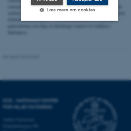
stationer. Dette skyldes, at de for en stor del stammer fra partikler
transporteret til målestationer langvejs fra. De væsentligste forskelle
Læs mere om cookies
mellem de to målestationer ses for elementært carbon (EC), organiske
2+
forbindelser (OM) og Ca
, hvor koncentrationerne er højere på
gadestationen som følge af udledninger relateret til trafikken i
København.
Nødvendige
Statistiske
Marketing
Funktionelle
Uklassificerede
Revideret 20.03.2025
Nødvendige cookies hjælper
med at gøre hjemmesiden
brugbar ved at aktivere nogle
grundlæggende funktioner som
navigation mm. Hjemmesiden
DCE - NATIONALT CENTER
kan ikke fungerer uden disse
FOR MILJØ OG ENERGI
cookies.
Aarhus Universitet
Frederiksborgvej 399