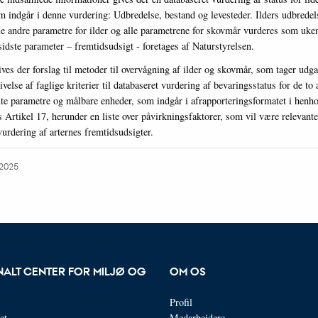
m indgår i denne vurdering: Udbredelse, bestand og levesteder. Ilders udbredel
le andre parametre for ilder og alle parametrene for skovmår vurderes som uke
sidste parameter – fremtidsudsigt - foretages af Naturstyrelsen.
ives der forslag til metoder til overvågning af ilder og skovmår, som tager udg
velse af faglige kriterier til databaseret vurdering af bevaringsstatus for de to a
nte parametre og målbare enheder, som indgår i afrapporteringsformatet i henhol
s Artikel 17, herunder en liste over påvirkningsfaktorer, som vil være relevante
urdering af arternes fremtidsudsigter.
.2025
NALT CENTER FOR MILJØ OG
OM OS
Profil
et
Medarbejdere