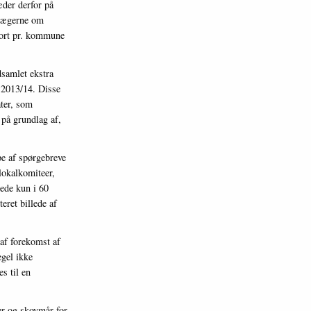
æder derfor på
 jægerne om
skort pr. kommune
samlet ekstra
n 2013/14. Disse
ter, som
på grundlag af,
pe af spørgebreve
lokalkomiteer,
rede kun i 60
eret billede af
 af forekomst af
egel ikke
s til en
er og skovmår for