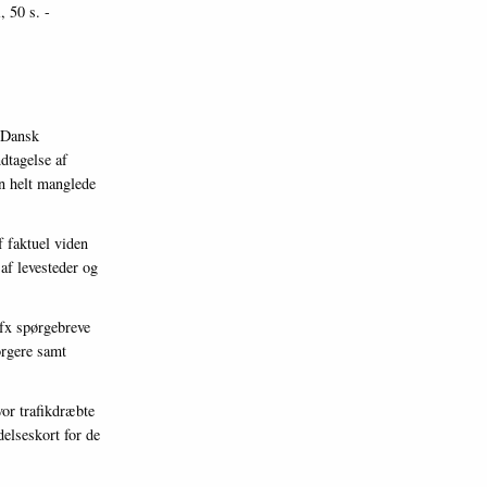
, 50 s. -
i Dansk
ndtagelse af
n helt manglede
f faktuel viden
af levesteder og
 fx spørgebreve
orgere samt
vor trafikdræbte
delseskort for de