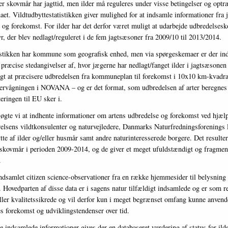
ler skovmår har jagttid, men ilder må reguleres under visse betingelser og optr
aet. Vildtudbyttestatistikken giver mulighed for at indsamle informationer fra
e og forekomst. For ilder har det derfor været muligt at udarbejde udbredelse
r, der blev nedlagt/reguleret i de fem jagtsæsoner fra 2009/10 til 2013/2014.
istikken har kommune som geografisk enhed, men via spørgeskemaer er der ind
præcise stedangivelser af, hvor jægerne har nedlagt/fanget ilder i jagtsæsone
igt at præcisere udbredelsen fra kommuneplan til forekomst i 10x10 km-kvadra
vervågningen i NOVANA – og er det format, som udbredelsen af arter beregnes 
eringen til EU sker i.
øgte vi at indhente informationer om artens udbredelse og forekomst ved hjæl
yrelsens vildtkonsulenter og naturvejledere, Danmarks Naturfredningsforenings 
te af ilder og/eller husmår samt andre naturinteresserede borgere. Det resulte
 skovmår i perioden 2009-2014, og de giver et meget ufuldstændigt og fragment
.
ndsamlet citizen science-observationer fra en række hjemmesider til belysning
 Hovedparten af disse data er i sagens natur tilfældigt indsamlede og er som r
ler kvalitetssikrede og vil derfor kun i meget begrænset omfang kunne anvende
es forekomst og udviklingstendenser over tid.
e indsamlede informationer gives der en databaseret vurdering af status for ild