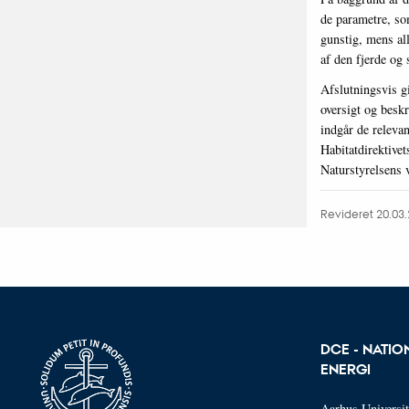
de parametre, so
gunstig, mens al
af den fjerde og 
Afslutningsvis g
oversigt og beskri
indgår de releva
Habitatdirektivet
Naturstyrelsens v
Revideret 20.03
DCE - NATIO
ENERGI
Aarhus Universit