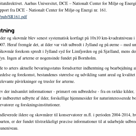
itatdirektivet. Aarhus Universitet, DCE – Nationalt Center for Miljø og Energi
pport fra DCE - Nationalt Center for Miljø og Energi nr. 161.
k/pub/SR161.pdf
tning
lder og skovmår blev senest systematisk kortlagt på 10x10 km-kvadratniveau 
007. Heraf fremgår det, at ilder var vidt udbredt i Jylland og på øerne – med u
 Skovmår forekom spredt i Jylland syd for Limfjorden og på Sjælland, mens de
Fyn. Ingen af arterne er nogensinde fundet på Bornholm.
e to arters aktuelle bevaringsstatus forudsætter indhentning og bearbejdning a
edelse og forekomst, bestandenes størrelse og udvikling samt areal og kvalitet 
elevante påvirkninger og trusler for arterne.
lev der indsamlet informationer - primært om udbredelse - fra en række kilder,
ar indberettet udbytte af ilder, forskellige hjemmesider for naturinteresserede b
rvatorer og forskningsinstitutioner.
ndleverede ildere og skovmårer til konservatorer m.fl. i perioden 2004-2014, h
rten, er der fundet tilstrækkeligt præcise informationer til at udarbejde udbre
muneniveau.