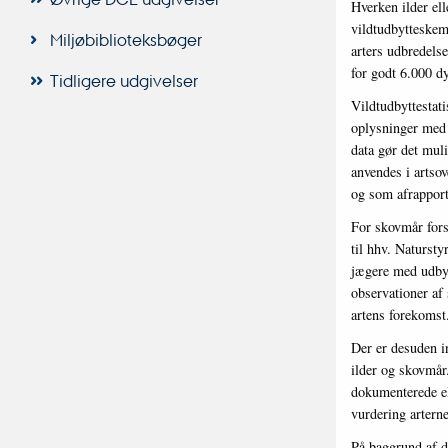
Hverken ilder el
vildtudbytteskem
Miljøbiblioteksbøger
arters udbredels
for godt 6.000 dy
Tidligere udgivelser
Vildtudbyttestat
oplysninger med 
data gør det mul
anvendes i artso
og som afrapport
For skovmår fors
til hhv. Naturst
jægere med udbyt
observationer af
artens forekomst
Der er desuden i
ilder og skovmår.
dokumenterede el
vurdering artern
På baggrund af d