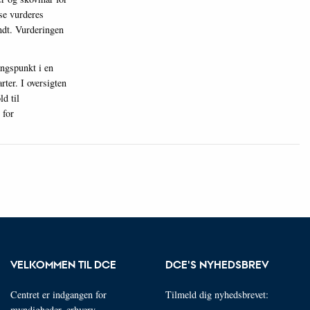
se vurderes
ndt. Vurderingen
angspunkt i en
rter. I oversigten
d til
 for
VELKOMMEN TIL DCE
DCE'S NYHEDSBREV
Centret er indgangen for
Tilmeld dig nyhedsbrevet:
myndigheder, erhverv,