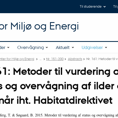
Til studerende
Til
or Miljø og Energi
der
Overvågning
Aktuelt
Udgivelser
ter for Miljø og Energi
…
Nr. 151-200
Abstracts
Nr. 161: Metoder til 
61: Metoder til vurdering 
s og overvågning af ilder
år iht. Habitatdirektivet
erg, T. & Søgaard, B. 2015. Metoder til vurdering af status og overvågning af