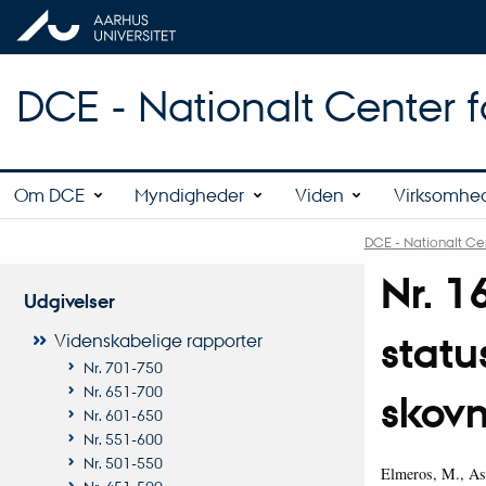
DCE - Nationalt Center f
Om DCE
Myndigheder
Viden
Virksomhe
DCE - Nationalt Cen
Nr. 1
Udgivelser
statu
Videnskabelige rapporter
Nr. 701-750
Nr. 651-700
skovm
Nr. 601-650
Nr. 551-600
Nr. 501-550
Elmeros, M., Asf
Nr. 451-500