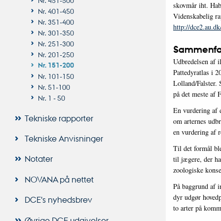
skovmår iht. Hab
Nr. 401-450
Videnskabelig ra
Nr. 351-400
http://dce2.au.d
Nr. 301-350
Nr. 251-300
Sammenfa
Nr. 201-250
Udbredelsen af i
Nr. 151-200
Pattedyratlas i 2
Nr. 101-150
Lolland/Falster.
Nr. 51-100
på det meste af 
Nr. 1 - 50
En vurdering af d
Tekniske rapporter
om arternes udbr
en vurdering af r
Tekniske Anvisninger
Til det formål b
Notater
til jægere, der h
zoologiske konse
NOVANA på nettet
På baggrund af i
dyr udgør hovedpa
DCE's nyhedsbrev
to arter på kom
Øvrige DCE udgivelser