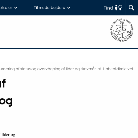
Find
 ph.d.er
Til medarbejdere
vurdering af status og overvågning af ilder og skovmår iht. Habitatdirektivet
af
 og
 ilder og