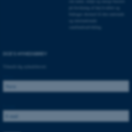
om natur, miljø og energi baseret
på forskning af høj kvalitet og
bidrager dermed til den nationale
Nødvendige cookies hjælper
og internationale
med at gøre hjemmesiden
samfundsudvikling.
brugbar ved at aktivere nogle
grundlæggende funktioner
som navigation mm.
Hjemmesiden kan ikke
DCE'S NYHEDSBREV
fungerer uden disse cookies.
Tilmeld dig nyhedsbrevet:
Navn:
Navn
Udbyder / Domæne
be_typo_user
TYPO3 Association
.au.dk
E-mail:
fe_typo_user
Typo3 Association
.au.dk