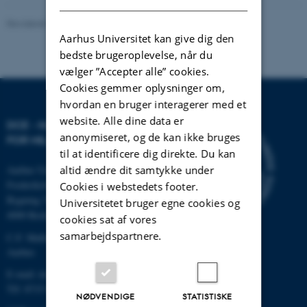
Revideret 20.03.2025
Aarhus Universitet kan give dig den
bedste brugeroplevelse, når du
vælger ”Accepter alle” cookies.
Cookies gemmer oplysninger om,
hvordan en bruger interagerer med et
website. Alle dine data er
DCE - NATIONALT CENTER
anonymiseret, og de kan ikke bruges
FOR MILJØ OG ENERGI
til at identificere dig direkte. Du kan
altid ændre dit samtykke under
Aarhus Universitet
Frederiksborgvej 399
Cookies i webstedets footer.
Bygning 7411
Universitetet bruger egne cookies og
4000 Roskilde
cookies sat af vores
samarbejdspartnere.
C.F. Møllers Allé, bygning 1110,
Aarhus
E-mail: dce@au.dk
Tlf: 8715 0000
NØDVENDIGE
STATISTISKE