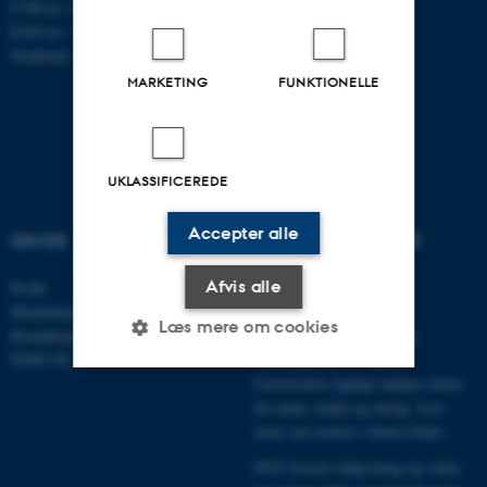
CVR-nr.:31119103
EAN-nr.: 5798000867000
Stedkode: 6621
MARKETING
FUNKTIONELLE
UKLASSIFICEREDE
Accepter alle
OM OS
VELKOMMEN TIL DCE
Afvis alle
Profil
Centret er indgangen for
Medarbejdere
myndigheder, erhverv,
Læs mere om cookies
Kontaktoplysninger
interesseorganisationer og
FIND OS
offentligheden til Aarhus
Universitets faglige miljøer inden
for natur, miljø og energi.
Læs
Nødvendige
Statistiske
Marketing
mere om centret i denne folder
.
Funktionelle
Uklassificerede
DCE leverer rådgivning og viden