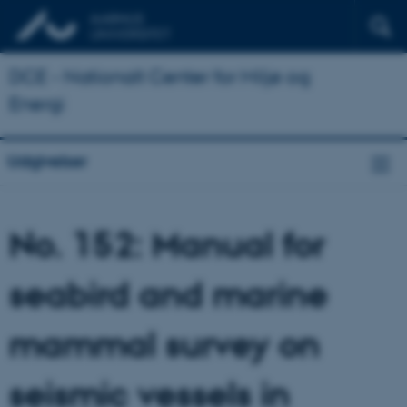
DCE - Nationalt Center for Miljø og
Energi
Udgivelser
No. 152: Manual for
seabird and marine
mammal survey on
seismic vessels in