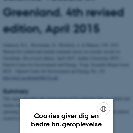
Greenland. 4th revised
edition, April 2015
Johansen, K.L., Boertmann, D., Mosbech, A. & Hansen, T.B. 2015.
Manual for seabird and marine mammal survey on seismic vessels in
Greenland. 4th revised edition, April 2015. Aarhus University, DCE –
Danish Centre for Environment and Energy, 74 pp. Scientific Report from
DCE – Danish Centre for Environment and Energy No. 152
http://dce2.au.dk/pub/SR152.pdf
Summary
This report describes the survey protocol for collecting data on seabird and
marine mammal abundance and distribution from seismic vessels
operating in Greenlandic Waters. It is updated compared to the 3rd edition
Cookies giver dig en
issued in November 2012.
ENGLISH
bedre brugeroplevelse
DANISH