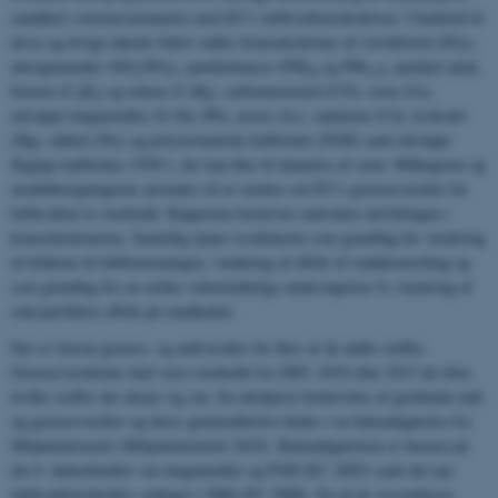
sundhed i overensstemmelse med EU’s luftkvalitetsdirektiver. I henhold til
disse og øvrige danske behov måles koncentrationer af svovldioxid (SO
),
2
nitrogenoxider (NO
/NO
), partikelmasse (PM
og PM
), partikel antal,
x
2
10
2.5
benzen (C
H
) og toluen (C
H
), carbonmonoxid (CO), ozon (O
),
6
6
7
8
3
udvalgte tungmetaller (fx bly (Pb), arsen (As), cadmium (Cd), kviksølv
(Hg), nikkel (Ni)) og polyaromatiske kulbrinter (PAH) samt udvalgte
flygtige kulbrinter (VOC), der kan føre til dannelse af ozon. Målingerne og
modelberegningerne anvendes til at vurdere om EU’s grænseværdier for
luftkvalitet er overholdt. Rapporten beskriver endvidere udviklingen i
koncentrationerne. Samtidig tjener resultaterne som grundlag for vurdering
af kilderne til luftforureningen, vurdering af effekt af reduktionstiltag og
som grundlag for en række videnskabelige undersøgelser fx vurdering af
små partiklers effekt på sundheden.
Der er fastsat grænse- og målværdier for flere af de målte stoffer.
Grænseværdierne skal være overholdt fra 2005, 2010 eller 2015 alt efter,
hvilke stoffer der drejer sig om. En detaljeret beskrivelse af gældende mål-
og grænseværdier og deres gennemførelse findes i en bekendtgørelse fra
Miljøministeriet (Miljøministeriet 2010). Bekendtgørelsen er baseret på
det 4. datterdirektiv om tungmetaller og PAH (EC 2005) samt det nye
luftkvalitetsdirektiv vedtaget i 2008 (EC 2008). En af de væsentligste