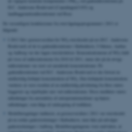
de vigtigste kemiske komponenter i PM
ved gademålestationen på
2.5
H.C. Andersens Boulevard (Copenhagen/1103) og
landbaggrundsmålestationen ved Risø.
De væsentligste konklusioner fra overvågningsprogrammet i 2011 er
følgende:
I 2011 blev grænseværdien for NO
overskredet på en (H.C. Andersens
2
Boulevard) af de to gademålestationer i København. I Odense, Aarhus
og Aalborg var der ingen overskridelser. Koncentrationerne af NO
faldt
2
på visse af målestationerne fra 2010 til 2011, mens der på de øvrige
målestationer var stort set uændrede koncentrationer. På
gademålestationen ved H.C. Andersens Boulevard er der fortsat en
midlertidig forhøjet koncentration af NO
. Den forhøjede koncentration
2
vurderes at være resultat af en midlertidig påvirkning fra flere større
byggerier og vejarbejder nær ved målestationen. Disse medfører større
udledninger fra anvendelse af entreprenørmaskiner og højere
udledninger, som følge af omlægning af trafikken.
Modelberegninger indikerer, at grænseværdien i 2011 var overskredet
på en række gadestrækninger i København, men ikke på udvalgte
gadestrækninger i Aalborg. Modelberegningerne viste endvidere, at