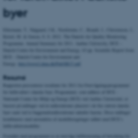
byer
Ellermann, T., Nøjgaard, J.K., Nordstrøm, C., Brandt, J., Christensen, J.,
Ketzel, M. & Jensen, S. S. 2012. The Danish Air Quality Monitoring
Programme. Annual Summary for 2011. Aarhus University, DCE –
Danish Centre for Environment and Energy, 63 pp. Scientific Report from
DCE – Danish Centre for Environment and
Energy.
http://www2.dmu.dk/Pub/SR37.pdf
Resumé
Rapporten præsenterer resultater for 2011 fra Overvågningsprogrammet
for luftkvalitet i danske byer. Programmet, som udføres af DCE -
Nationalt Center for Miljø og Energi (DCE) ved Aarhus Universitet, er
baseret på målinger ved ni målestationer placeret i de fire største danske
byer samt ved to baggrundsmålestationer udenfor byerne. Disse målinger
kombineres med anvendelse af modelberegninger udført med DCE’s
luftkvalitetsmodeller.
Formålet med programmet er at overvåge luftforurening af betydning for