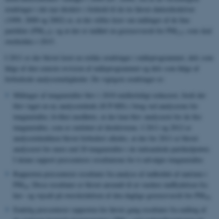
ændringer i det nye direktiv i forhold til de tre første datterdirektiver
(1999, 2000 og 2002) er, at der stilles krav om målinger af de fine
partikler (PM
), og at der er indført en grænseværdi for PM
, som skal
2.5
2.5
overholdes i 2015.
I 2011 er der blevet lavet en række ændringer i måleprogrammet, dels som
følge af den seneste revision af måleprogrammet og dels som følge af
forbedrede analysemuligheder. De vigtigste ændringer er:
Målinger af tungmetaller blev i 2010 midlertidigt reduceret, fordi der
blev taget en ny analyseteknik (ICP-MS) i brug ved analyserne for
tungmetaller, hvilket medførte, at der kun blev analyseret for de fire
tungmetaller, som er omfattet af direktiverne. I 2011 og 2012 er
analyseteknikken blevet forbedret således, at der for 2011 er blevet
analyseret for mere end 20 tungmetaller i de indsamlede partikelprøver.
I denne rapport præsenteres resultaterne for ti udvalgte tungmetaller.
Rapporten præsenterer resultater fra analyse af indholdet af natrium i
PM
. Disse resultater er blevet anvendt til at vurdere indflydelsen fra
10
hav- og vejsalt på overskridelsen af den daglige grænseværdi for PM
.
10
Endelig præsenterer rapporten for første gang resultater fra måling af