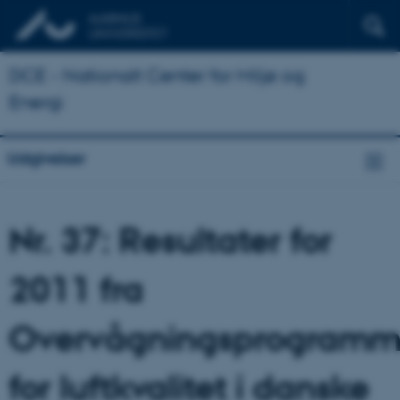
DCE - Nationalt Center for Miljø og
Energi
Udgivelser
Nr. 37: Resultater for
2011 fra
Overvågningsprogramm
for luftkvalitet i danske