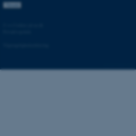
ARRAffinitySameSite
Microsoft Corporation
©
—
Cookies på au.dk
.docs.workzone.kmd.net
Privatlivspolitik
Tilgængelighedserklæring
XSRF-TOKEN
event.au.dk
93250 / i31
li_gc
LinkedIn Corporation
.linkedin.com
x-ms-gateway-slice
Microsoft Corporation
login.microsoftonline.com
CFTOKEN
Adobe Inc.
eddiprod.au.dk