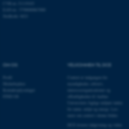
CVR-nr.:31119103
EAN-nr.: 5798000867000
Stedkode: 6621
JSESSIONID
Oracle Corporation
.au.dk
ARRAffinity
Microsoft Corporation
.mitstudie.au.dk
OM OS
VELKOMMEN TIL DCE
Profil
Centret er indgangen for
esctx
Microsoft Corporation
Medarbejdere
myndigheder, erhverv,
.login.microsoftonline.com
Kontaktoplysninger
interesseorganisationer og
FIND OS
offentligheden til Aarhus
fpc
Microsoft Corporation
Universitets faglige miljøer inden
login.microsoftonline.com
for natur, miljø og energi.
Læs
__cf_bm
Cloudflare Inc.
mere om centret i denne folder
.
.pure.au.dk
DCE leverer rådgivning og viden