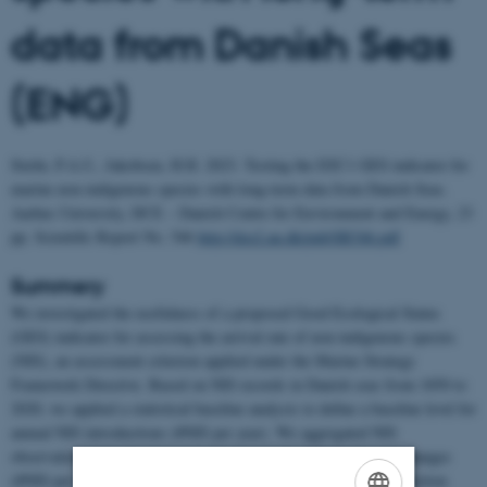
data from Danish Seas
(ENG)
Stæhr, P.A.U., Jakobsen, H.H. 2023. Testing the D2C1 GES indicator for
marine non-indigenous species with long-term data from Danish Seas.
Aarhus University, DCE – Danish Centre for Environment and Energy, 23
pp. Scientific Report No. 546
http://dce2.au.dk/pub/SR546.pdf
Summery
We investigated the usefulness of a proposed Good Ecological Status
(GES) indicator for assessing the arrival rate of non-indigenous species
(NIS), an assessment criterion applied under the Marine Strategy
Framework Directive. Based on NIS records in Danish seas from 1850 to
2020, we applied a statistical baseline analysis to define a baseline level for
annual NIS introductions (#NIS per year). We aggregated NIS
observations into six-year assessment periods and investigated changes
(#NIS per six years) compared to a GES threshold of a 50% reduction