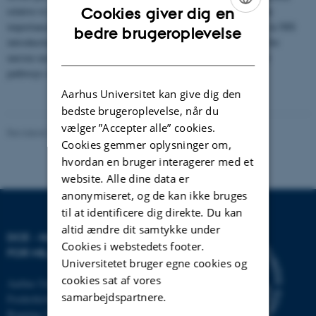
Cookies giver dig en
relative to the identified baseline introduction rate. We discuss the
importance of human activities influencing the observed changes in NIS
ENGLISH
bedre brugeroplevelse
introductions. Finally, we highlight possible ways of accounting for
DANISH
uneven monitoring efforts and pressures associated with different
pathways of introduction on setting a GES threshold.
Aarhus Universitet kan give dig den
bedste brugeroplevelse, når du
vælger ”Accepter alle” cookies.
Revideret 20.03.2025
Cookies gemmer oplysninger om,
hvordan en bruger interagerer med et
website. Alle dine data er
anonymiseret, og de kan ikke bruges
til at identificere dig direkte. Du kan
altid ændre dit samtykke under
DCE - NATIONALT CENTER
Cookies i webstedets footer.
FOR MILJØ OG ENERGI
Universitetet bruger egne cookies og
cookies sat af vores
Aarhus Universitet
samarbejdspartnere.
Frederiksborgvej 399
Bygning 7411