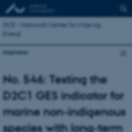
DCE - Nationalt Center for Miljø og
Energi
Udgivelser
No. 546: Testing the
D2C1 GES indicator for
marine non-indigenous
species with long-term