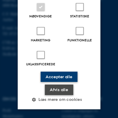
4000 Roskilde
C.F. Møllers Allé, bygning 1110,
NØDVENDIGE
STATISTISKE
Aarhus
E-mail: dce@au.dk
Tlf: 8715 0000
MARKETING
FUNKTIONELLE
CVR-nr.:31119103
EAN-nr.: 5798000867000
Stedkode: 6621
UKLASSIFICEREDE
Accepter alle
Afvis alle
OM OS
VELKOMMEN TIL DCE
Læs mere om cookies
Profil
Centret er indgangen for
Medarbejdere
myndigheder, erhverv,