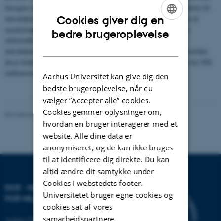
beregnet ud fra en GES grænseværdi defineret som en 50% reduktion ift.
Cookies giver dig en
introduktionsraten i en baselineperiode. Vi diskuterer betydningen af
moniteringsintensiteten samt menneskelige presfaktorer, herunder
ENGLISH
bedre brugeroplevelse
skibstrafik og klimaforandringer, for ændringer i spredning og
DANISH
introduktion af NIS. Afslutningsvist kommer vi med forslag til hvordan
disse forhold kan inddrages i fastsættelse af GES grænseværdien for NIS
indikatoren D2C1.
Aarhus Universitet kan give dig den
bedste brugeroplevelse, når du
vælger ”Accepter alle” cookies.
Cookies gemmer oplysninger om,
Revideret 20.03.2025
-
Else Vihlborg Staalsen
hvordan en bruger interagerer med et
website. Alle dine data er
anonymiseret, og de kan ikke bruges
til at identificere dig direkte. Du kan
altid ændre dit samtykke under
Cookies i webstedets footer.
DCE - NATIONALT CENTER
Universitetet bruger egne cookies og
FOR MILJØ OG ENERGI
cookies sat af vores
samarbejdspartnere.
Aarhus Universitet