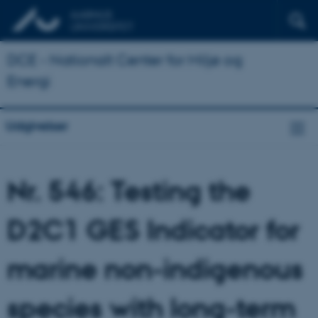
DCE - Nationalt Center for Miljø og
Energi
Udgivelser
Nr. 546: Testing the
D2C1 GES Indicator for
marine non-indigenous
species with long-term