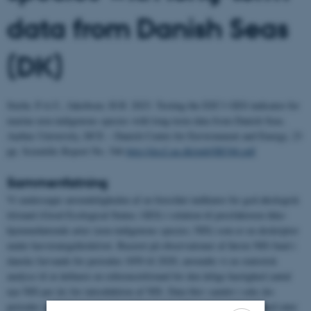
data from Danish Seas
(DK)
Stæhr, P.A.U., Jakobsen, H.H. 2023. Testing the D2C1 GES indicator for
marine non-indigenous species with long-term data from Danish Seas.
Aarhus University, DCE – Danish Centre for Environment and Energy, 23
pp. Scientific Report No. 546
http://dce2.au.dk/pub/SR546.pdf
Sammenfatning
Vi undersøgte anvendeligheden af en foreslået indikator for god økologisk
tilstand (Good Ecological Status; GES) i relation til presfaktoren ikke-
hjemmehørende arter (non-indigenous species; NIS) som er en deskriptor
under havstrategidirektivet. Baseret på observationer af første NIS fund i
danske farvande for perioden 1850 til 2020, anvendte vi en statistisk
analyse til at definere en referencetilstand for den årlige hastighed (antal
nye NIS per år) for introduktion af NIS. Data blev samlet i seks års
perioder og de beregnede introduktionsrater blev sammenlignet med rater