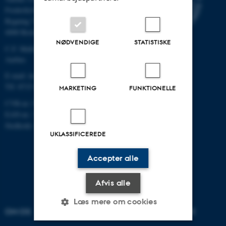
Frederiksborgvej 399
Bygning 7411
4000 Roskilde
NØDVENDIGE
STATISTISKE
C.F. Møllers Allé, bygning 1110,
Aarhus
E-mail: dce@au.dk
Tlf: 8715 0000
MARKETING
FUNKTIONELLE
CVR-nr.:31119103
EAN-nr.: 5798000867000
Stedkode: 6621
UKLASSIFICEREDE
Accepter alle
Afvis alle
Læs mere om cookies
OM OS
VELKOMMEN TIL DCE