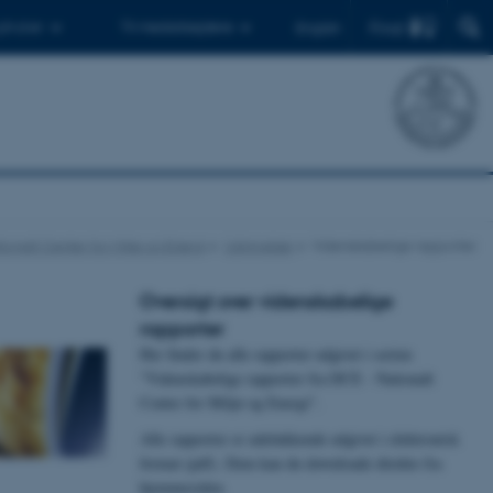
Find
 ph.d.er
Til medarbejdere
English
ionalt Center for Miljø og Energi
Udgivelser
Videnskabelige rapporter
Oversigt over videnskabelige
rapporter
Her finder du alle rapporter udgivet i serien
"Videnskabelige rapporter fra DCE - Nationalt
Center for Miljø og Energi".
Alle rapporter er udelukkende udgivet i elektronisk
format (pdf). Dem kan du downloade direkte fra
hjemmesiden.