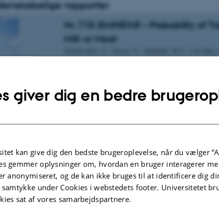
denskabelige rapporter
Nr. 710: EMINEX® – Probability of Tr
Milk or Meat
Gözdereliler, E., Fauser, P., Abdallah, M.F., Carvalho,
H. & Jacobsen,
C.S. 2026. Aarhus University, DCE – Danish Centre f
and Energy, 25 pp. Scientific Report No. 710
s giver dig en bedre brugerop
Read the report here.
Nr. 709: Roskilde Fjord – Isefjorden. 
analyse af miljøtilstand,
itet kan give dig den bedste brugeroplevelse, når du vælger ”A
næringsstofkoncentrationer og pers
es gemmer oplysninger om, hvordan en bruger interagerer med
for en forbedring af tilstanden ved 
er anonymiseret, og de kan ikke bruges til at identificere dig d
reduktion af næringsstoftilførsler.
t samtykke under Cookies i webstedets footer. Universitetet br
kies sat af vores samarbejdspartnere.
Markager, S. 2026. Aarhus Universitet, DCE – National
Miljø og Energi, 39 s. - Videnskabelig rapport nr. 709