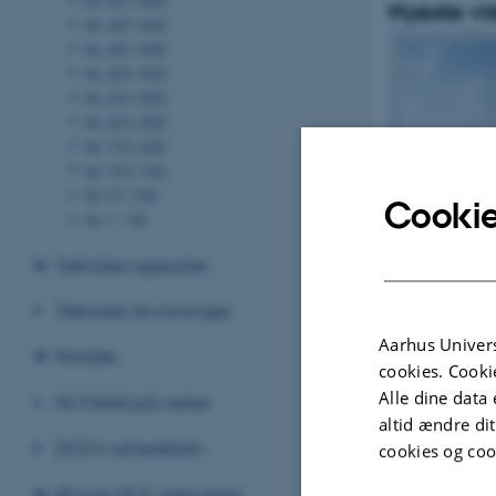
Nyeste vi
Nr. 401-450
Nr. 351-400
Nr. 301-350
Nr. 251-300
Nr. 201-250
Nr. 151-200
Nr. 101-150
Nr. 51-100
Cookie
Nr. 1 - 50
Tekniske rapporter
Tekniske Anvisninger
Aarhus Univers
Notater
cookies. Cooki
Alle dine data 
NOVANA på nettet
altid ændre di
DCE's nyhedsbrev
cookies og coo
Øvrige DCE udgivelser