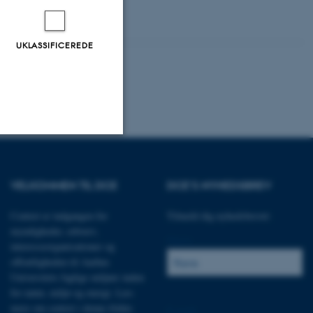
UKLASSIFICEREDE
Uklassificerede
VELKOMMEN TIL DCE
DCE'S NYHEDSBREV
Centret er indgangen for
Tilmeld dig nyhedsbrevet:
ere nogle
myndigheder, erhverv,
rer uden disse
Navn:
interesseorganisationer og
offentligheden til Aarhus
Universitets faglige miljøer inden
for natur, miljø og energi.
Læs
mere om centret i denne folder
.
E-mail: