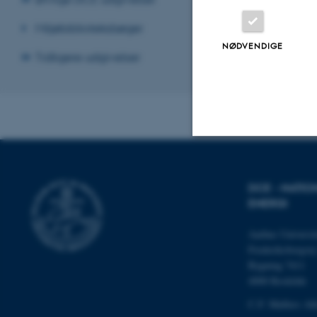
Miljøbiblioteksbøger
NØDVENDIGE
Tidligere udgivelser
Revideret 03.08
Nødvendige
DCE - NATIO
ENERGI
Nødvendige cooki
Aarhus Universit
grundlæggende fu
Frederiksborgvej
cookies.
Bygning 7411
4000 Roskilde
C.F. Møllers All