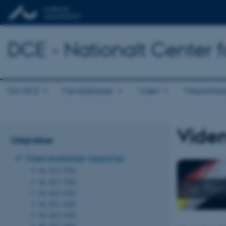
DCE - Nationalt Center f
Om DCE
Myndigheder
Viden
Virksomhe
Viden
Udgivelser
Videnskabelige rapporter
Nr. 701-750
Nr. 651-700
Se fle
Nr. 601-650
Nr. 551-600
Nr. 501-550
Nr. 451-500