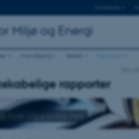
Til studerende
Til
or Miljø og Energi
der
Overvågning
Aktuelt
Udgivelser
DCE - Nat
skabelige rapporter
re nye rapporter her