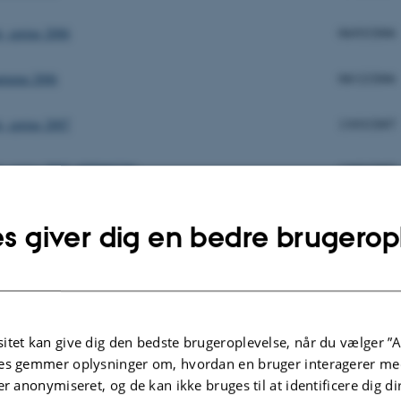
 spring 2006
06/03/2006
utumn 2006
08/12/2006
 spring 2007
13/03/2007
 spring 2007 (STD00239)
13/03/2007
s, autumn 2007
04/12/2007
s giver dig en bedre brugerop
pring 2008
01/04/2008
May 2008
18/06/2008
itet kan give dig den bedste brugeroplevelse, når du vælger ”A
utumn 2008
09/12/2008
es gemmer oplysninger om, hvordan en bruger interagerer med
er anonymiseret, og de kan ikke bruges til at identificere dig d
pring 2009
29/04/2009