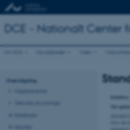
DCE - Nationalt Center f
Om DCE
Myndigheder
Viden
Virksomhe
Stand
Overvågning
Fagdatacentre
Kodelister
Tekniske anvisninger
The updat
Databaser
STANDAT ha
2014, this 
Standat
parameters