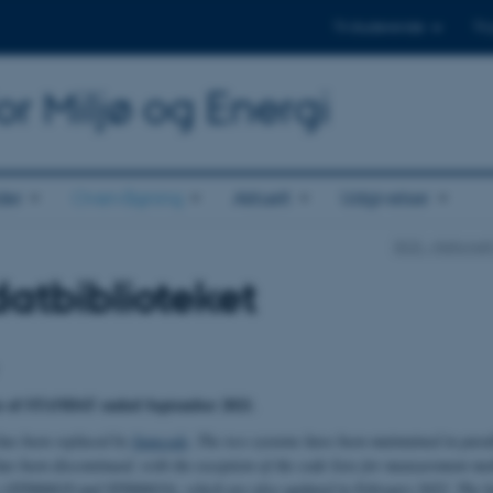
Til studerende
Til
or Miljø og Energi
der
Overvågning
Aktuelt
Udgivelser
DCE - Nationalt
atbiblioteket
e of STANDAT ended September 2021
.
s been replaced by
Stancode
. The two systems have been maintained in paral
has been discontinued, with the exception of the code lists for measurement m
 (STD00018 and STD00019), which are also updated in February 2022. The la