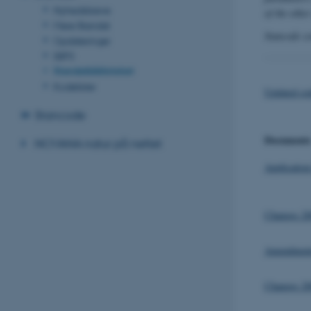
Nyhedsbreve
of the othe
Mere Standat
Stancode co
Opdateringer
SSP3
Standatbiblioteket
Kodelister
Updated cod
Stancode
Document
NOVANA natur på nettet
Applicatio
Changes 20
Amendments
Changes 20