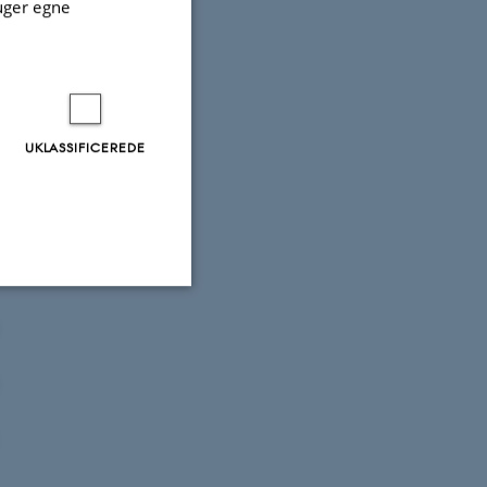
uger egne
UKLASSIFICEREDE
Uklassificerede
ere nogle
rer uden disse