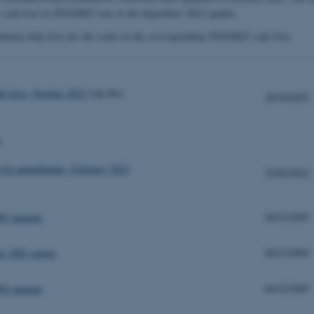
r code lists in STANDAT was at the September 2021 update.
ntains help lists for the codes in the corresponding STANDAT code lists.
e lists, October 2022
(zip file)
20/10/2022
s
n for amendments, February 2023
22/02/2022
01 autumn
04/12/2003
 2001 spring
04/12/2003
02 autumn
04/12/2003