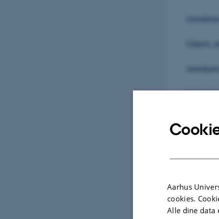
Amendment,
Changes, a
Amendment,
Amendment,
Amendment
Cookie
Changes, s
Changes, 
Aarhus Univers
Changes, a
cookies. Cooki
Alle dine data 
Changes, s