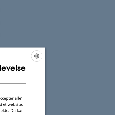
levelse
ENGLISH
DANISH
ccepter alle”
 et website.
irekte. Du kan