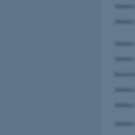
Ændringer, 
AWSALBTGCORS
Ændringer,
CFTOKEN
Ændringer, 
Ændringer,
OptanonConsent
Revision a
Ændringer, 
Ændringer,
Ændringer, 
ARRAffinity