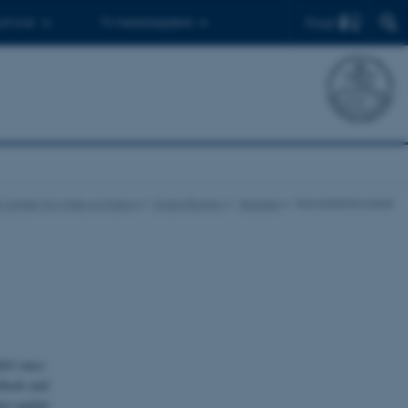
Find
 ph.d.er
Til medarbejdere
 Center for Miljø og Energi
Overvågning
Standat
Standatbiblioteket
lel since
ethods and
st update