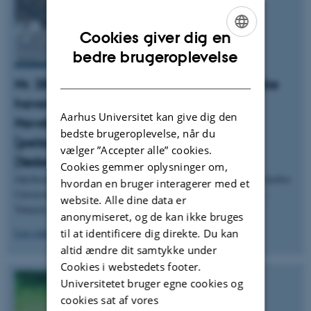
Cookies giver dig en
ENGLISH
bedre brugeroplevelse
DANISH
Nr. 283: Vurdering af tilstanden i de danske
havområder. -For elementer under
Aarhus Universitet kan give dig den
Havstrategiens deskriptor 1, kriterie 6
bedste brugeroplevelse, når du
(pelagiske habitater) og deskriptor 4
vælger ”Accepter alle” cookies.
(fødenet: plankton og havpattedyr).
Cookies gemmer oplysninger om,
Jakobsen, H, Sveegaard, S, Galatius, A og Jensen, F.H. 2023. Aarhus
hvordan en bruger interagerer med et
Universitet, DCE – Nationalt Center for Miljø og Energi, 59 s. -
website. Alle dine data er
Teknisk rapport nr. 283
anonymiseret, og de kan ikke bruges
Læs rapporten her.
til at identificere dig direkte. Du kan
altid ændre dit samtykke under
Cookies i webstedets footer.
Universitetet bruger egne cookies og
cookies sat af vores