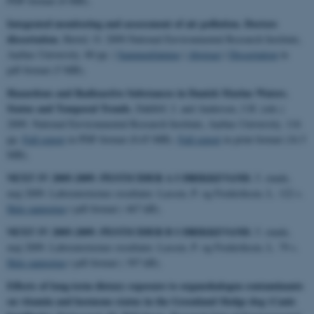
PDF-format (8 MB).
Integrated monitoring and assessment of air pollution.
Doctors
dissertation.
Hertel, O. 2009.National Environmental Research Institute,
Aarhus University. 80 pp. |
Sammenfatning
|
Abstract
|
Dissertation
in
pdf-format (5 MB).
Hazardous and Radioactive Substances in Danish Marine Waters.
Status and Temporal Trends.
Dahllöf, I. and Andersen, J.H. (eds.)
2009. National Environmental Research Institute, Aarhus University. 116
pp.
Full report
in PDF-format (8.65 MB).
Full report
in print format (16.5
MB).
NEXT IV 2005-2009. PESTICIDER A I DRIKKEVAND.
5. runde,
maj 2009. Laboratoriernes resultater. Lassen, P. og Frederiksen, L. 122 s.
Hele rapporten
i pdf-format ( 467 kB).
NEXT IV 2005-2009. PESTICIDER B I DRIKKEVAND.
5. runde,
maj 2009. Laboratoriernes resultater. Lassen, P. og Frederiksen, L. 79 s.
Hele rapporten
i pdf-format ( 397 kB).
Effects of long-term dietary exposure to organohalogen contaminants
on vitamin and hormone status in the Greenland Sledge dog (Canis