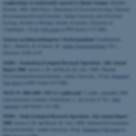
ecophysiology of enchytraeids exposed to climate changes.
Maraldo,
Kristine. 2009. PhD Thesis. Department of Terrestrial Ecology, National
Environmental Research Institute, Aarhus University and Terrestrial
Ecology, Institute of Biology, Faculty of Science, University of
Copenhagen. 128 pp.
Full report
in PDF-format (3.57 MB).
Naturen og klimaændringerne i Nordøstgrønland.
Forchhammer,
M.C., Meltofte, H. & Rasch, M.
Aarhus Universitetsforlag
.128 s.,
illustreret.
EUR 19.95
ZERO - Zackenberg Ecological Research Operations. 14th Annual
Report 2008.
Jensen, L.M. and Rasch, M. (eds.) 2009. National
Environmental Research Institute, Aarhus University. 119 pp. |
Summary
|
Full report
in PDF-format (10.9 MB).
NEXT IV 2005-2009. VOC'er i spildevand.
3. runde, september 2009.
Laboratoriernes resultater. Frederiksen, L. og Lassen, P. 94 s.
Hele
rapporten
i pdf-format ( 611 kB).
NERO - Nuuk Ecological Research Operations. 2nd Annual Report
2008.
Jensen, L.M. and Rasch, M. (eds.) 2009. National Environmental
Research Institute, Aarhus University. 80 pp. |
Summary
|
Full report
in