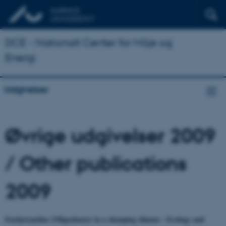
DCE - Nationalt Center for Miljø og
Energi
Udgivelser
Øvrige udgivelser 2009
/ Other publications
2009
Enchytraeidae (Oligochaeta) in a changing climate - Ecology and