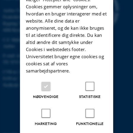
Cookies gemmer oplysninger om,
Aarhus Universitet
hvordan en bruger interagerer med et
Frederiksborgvej 399
website. Alle dine data er
Bygning 7411
anonymiseret, og de kan ikke bruges
4000 Roskilde
til at identificere dig direkte. Du kan
C.F. Møllers Allé, bygning 1110,
altid ændre dit samtykke under
Aarhus
Cookies i webstedets footer.
E-mail: dce@au.dk
Universitetet bruger egne cookies og
Tlf: 8715 0000
cookies sat af vores
samarbejdspartnere.
CVR-nr.:31119103
EAN-nr.: 5798000867000
Stedkode: 6621
NØDVENDIGE
STATISTISKE
MARKETING
FUNKTIONELLE