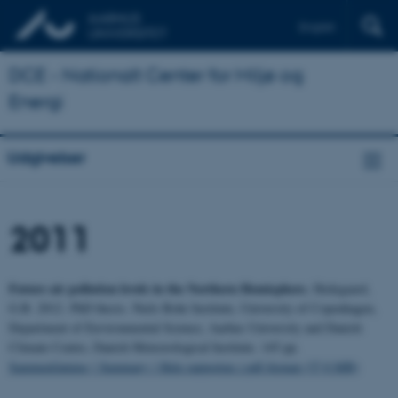
English
DCE - Nationalt Center for Miljø og
Energi
Udgivelser
2011
Future air pollution levels in the Northern Hemisphere.
Hedegaard,
G.B. 2012. PhD thesis. Niels Bohr Institute, University of Copenhagen,
Department of Environmental Science, Aarhus University and Danish
Climate Centre, Danish Meteorological Institute. 145 pp.
Sammenfatning | Summary | Hele rapporten i pdf-format (37,0 MB)