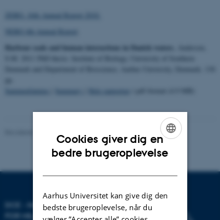
ZERO. 16th Annual Report 2010.
NERO 4th Annual Report
.
Harbour seals and human interactions in Danish waters.
Andersen,
S.M. 2011 PhD thesis. Institute of Biology, University of Southern
Denmark and Department of Bioscience, Aarhus University, Denmark. 130
pp.
Sammenfatning
|
Summary
|
Hele rapporten
i pdf-format (4.9 MB)
Revideret 20.03.2025
Cookies giver dig en
ENGLISH
bedre brugeroplevelse
DANISH
Aarhus Universitet kan give dig den
DCE - NATIONALT CENTER
bedste brugeroplevelse, når du
FOR MILJØ OG ENERGI
vælger ”Accepter alle” cookies.