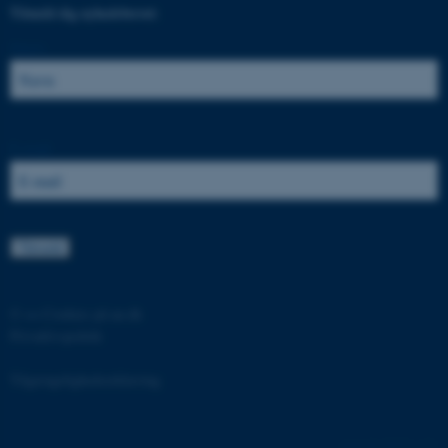
Tilmeld dig nyhedsbrevet:
grundlæggende funktioner
som navigation mm.
Navn:
Hjemmesiden kan ikke
fungerer uden disse cookies.
E-mail:
Navn
Udbyder / Domæne
be_typo_user
TYPO3 Association
.au.dk
fe_typo_user
Typo3 Association
©
—
Cookies på au.dk
.au.dk
Privatlivspolitik
Tilgængelighedserklæring
78753 / i31