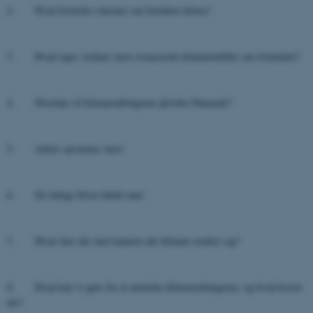
2. Hvad fortæller iskerner om fortidens klima?
3. Hvad siger verdens mest avancerede klimamodeller om fremtiden?
4. Hvordan vil klimaændringerne påvirke Danmark?
5. Arktis opvarmes mest
6. De fattige bliver hårdt ramt
7. Hvad sker der med naturen når klimaet ændrer sig?
8. Hvad kan vi gøre for at mindske klimaændringerne, og hvad koster
det?