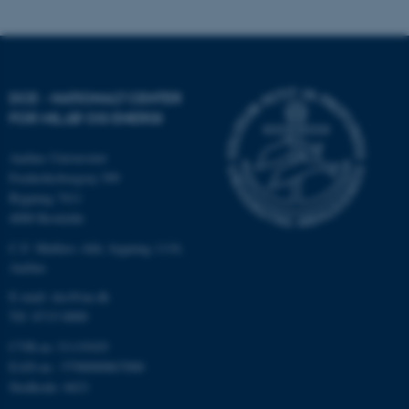
Navn
Udbyder / Domæne
be_typo_user
TYPO3 Association
.au.dk
DCE - NATIONALT CENTER
FOR MILJØ OG ENERGI
fe_typo_user
Typo3 Association
.au.dk
Aarhus Universitet
Frederiksborgvej 399
Bygning 7411
4000 Roskilde
C.F. Møllers Allé, bygning 1110,
Aarhus
E-mail: dce@au.dk
Tlf: 8715 0000
CVR-nr.:31119103
EAN-nr.: 5798000867000
Stedkode: 6621
ASP.NET_SessionId
Microsoft Corporation
.au.dk