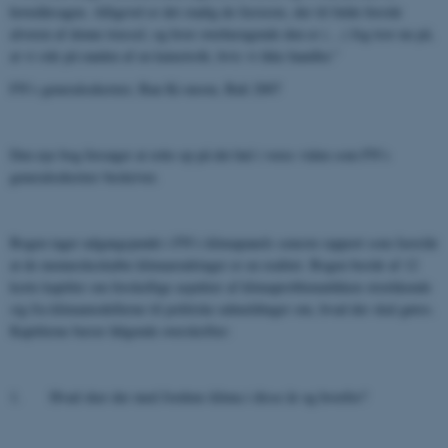
hovedårsagen. Alligevel er det stadig de færreste, der til fulde forstår
alvoren af denne trussel, og hvor overhængende den er (…) Jeg tror nu på,
at vi står på randen af en katastrofe, hvis vi ikke handler.”
FN’s generalsekretær, Ban Ki-moon, Bali 2007
Den nye bog forsøger at rette op på det hul i vores viden som FN’s
generalsekretær beskriver.
Bogen tager udgangspunkt i FN’s klimapanels seneste rapport som fastslår
at de menneskeskabte klimaændringer er en realitet. Bogen består af 12
korte kapitler om forskellige aspekter af klimaproblematikken strækkende
sig fra klimamodellerne til politiske udmeldinger om, hvad der skal gøres.
Kapitlerne bærer følgende overskrifter:
1. Hvad sker der med Jordens klima i disse år og hvorfor?