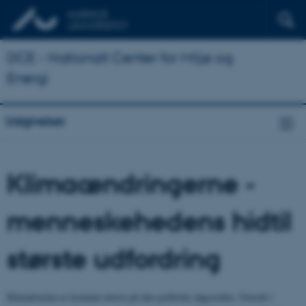
DCE - Nationalt Center for Miljø og
Energi
Udgivelser
Klimaændringerne -
menneskehedens hidtil
største udfordring
Klimatruslen er kommet øverst på den politiske dagsorden. Overalt i