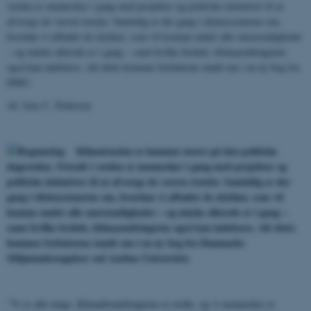
verden er mennesker i gang med projekter og politiske initiativer til at
afværge de værste trusler. Samtidig er der gang i diskussionerne om,
hvordan vi afbøder de ulykker, som vil komme under alle omstændigheder
– og måske allerede er i gang – samt hvilke fordele, klimaændringerne
også kan indebære. Alt dette kommer forfatterne rundt om i en ny bog fra
DMU.
Af: Jens C. Pedersen
Klimatruslen er kommet øverst på den politiske
dagsorden. Overalt i verden er mennesker i gang med projekter og
politiske initiativer til at afværge de værste trusler. Samtidig er der
gang i diskussionerne om, hvordan vi afbøder de ulykker, som vil
komme under alle omstændigheder – og måske allerede er i gang –
samt hvilke fordele, klimaændringerne også kan indebære. Alt dette
kommer forfatterne rundt om i en ny bog fra Danmarks
Miljøundersøgelser ved Aarhus Universitet.
”Vi er alle enige. Klimaforandringerne er reelle, og vi mennesker er