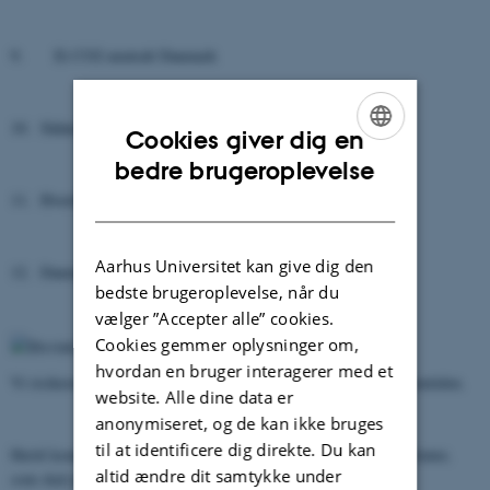
9. Et CO2-neutralt Danmark
10. Sådan kan du mindske dit CO2-udslip
Cookies giver dig en
ENGLISH
bedre brugeroplevelse
DANISH
11. Hvordan tilpasser vi os klimaændringerne?
Aarhus Universitet kan give dig den
12. Danmarks klimaindsats nationalt og internationalt
bedste brugeroplevelse, når du
vælger ”Accepter alle” cookies.
Cookies gemmer oplysninger om,
hvordan en bruger interagerer med et
Vi risikerer at iltsvind og fiskedød vil forekomme hyppigere i fremtiden.
website. Alle dine data er
anonymiseret, og de kan ikke bruges
til at identificere dig direkte. Du kan
Hertil kommer en række journalistiske artikler, debatindlæg og citater,
altid ændre dit samtykke under
som skal problematisere emnet.