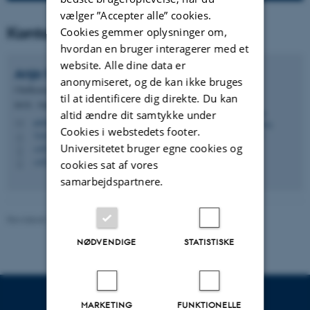
vælger ”Accepter alle” cookies.
Kontakt
Cookies gemmer oplysninger om,
hvordan en bruger interagerer med et
website. Alle dine data er
Anja Skjoldborg
Hansen
anonymiseret, og de kan ikke bruges
Chefkonsulent
til at identificere dig direkte. Du kan
DCE - Nationalt Center for Miljø og Energi
altid ændre dit samtykke under
ash@dce.au.dk
M
Cookies i webstedets footer.
7410, A2.35
H
Universitetet bruger egne cookies og
+4522128288
P
+4522128288
P
cookies sat af vores
samarbejdspartnere.
Revideret 20.03.2025
-
Anja Skjoldborg Hansen
NØDVENDIGE
STATISTISKE
MARKETING
FUNKTIONELLE