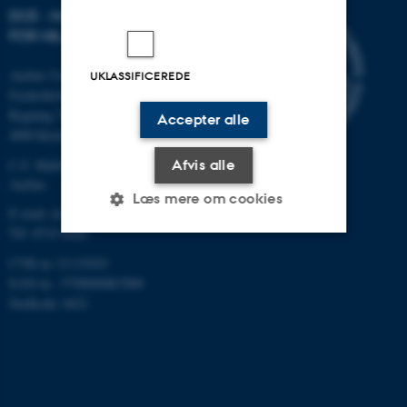
DCE - NATIONALT CENTER
FOR MILJØ OG ENERGI
Aarhus Universitet
UKLASSIFICEREDE
Frederiksborgvej 399
Bygning 7411
Accepter alle
4000 Roskilde
Afvis alle
C.F. Møllers Allé, bygning 1110,
Aarhus
Læs mere om cookies
E-mail: dce@au.dk
Tlf: 8715 0000
CVR-nr.:31119103
Nødvendige
Statistiske
Marketing
EAN-nr.: 5798000867000
Funktionelle
Uklassificerede
Stedkode: 6621
Nødvendige cookies hjælper
med at gøre hjemmesiden