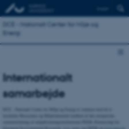
English
DCE - Nationalt Center for Miljø og
Energi
Internationalt
samarbejde
DCE - Nationalt Center for Miljø og Energi er sammen med de to
institutter Bioscience og Miljøvidenskab medlem af den europæiske
sammenslutning af miljøforskningsinstitutioner PEER (Partnership for
European Environmental Research). Læs mere om PEER på
www.peer.eu