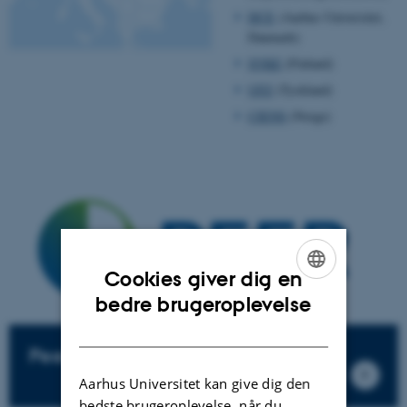
DCE
(Aarhus Universitet,
Danmark)
SYKE
(Finland)
UFZ
(Tyskland)
CIENS
(Norge)
Cookies giver dig en
ENGLISH
bedre brugeroplevelse
DANISH
Peer hjemmeside
Aarhus Universitet kan give dig den
bedste brugeroplevelse, når du