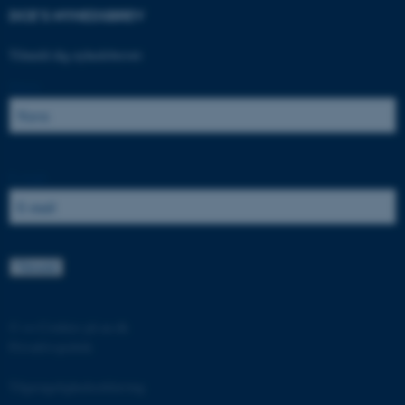
DCE'S NYHEDSBREV
Tilmeld dig nyhedsbrevet:
Navn:
ASP.NET_SessionId
Microsoft Corporation
.au.dk
E-mail:
JSESSIONID
Oracle Corporation
.au.dk
©
—
Cookies på au.dk
ARRAffinity
Microsoft Corporation
Privatlivspolitik
.mitstudie.au.dk
Tilgængelighedserklæring