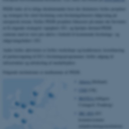
PEER ledes af to årlige direktørmøder hvor der diskuteres fælles projekter
og strategier for såvel forskning som forskningsbaseret rådgivning på
europæisk niveau. Fælles PEER projekter fokuserer på emner der forventer
at få stigende strategisk vigtighed i EU, og hjælper dermed PEER
centrene med at være pro-aktive i forhold til kommende forsknings- og
rådgivningsbehov i EU.
Andre fælles aktiviteter er fælles workshops og konferencer, koordinering
af partnersøgning til EU's forskningsprogrammer, fælles adgang til
infrastruktur og udveksling af medarbejdere.
Følgende institutioner er medlemmer af PEER:
Alterra
(Holland)
CEH
(UK)
IRSTEA
(tidligere
Cemagref, Frankrig)
JRC-IES
(EU
kommissionens
miljøforskningsinstitution)