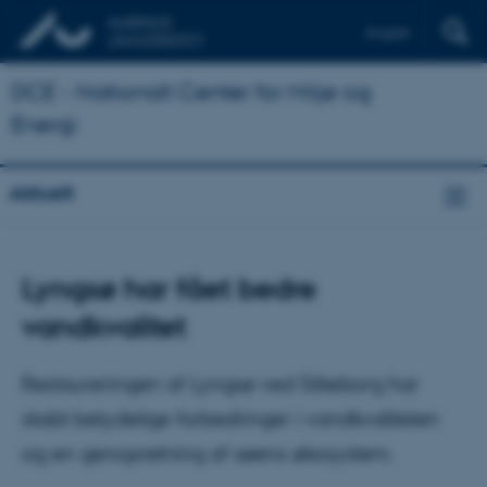
English
DCE - Nationalt Center for Miljø og
Energi
Aktuelt
Lyngsø har fået bedre
vandkvalitet
Restaureringen af Lyngsø ved Silkeborg har
skabt betydelige forbedringer i vandkvaliteten
og en genopretning af søens økosystem.