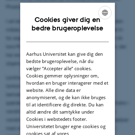
Phoslock.
Cookies giver dig en
I alt blev der fjernet 1,4 ton fredfisk fra søen for på den
ENGLISH
bedre brugeroplevelse
måde øge dafniernes mulighed for at holde vandet fri
DANISH
for alger via deres filtrering. Desuden blev der tilsat 44
tons Phoslock, som indeholder grundstoffet lanthan, der
Aarhus Universitet kan give dig den
har evnen til at binde fosfor, og dermed kan gøre
bedste brugeroplevelse, når du
algernes vækst mere fosforbegrænset.
vælger ”Accepter alle” cookies.
Cookies gemmer oplysninger om,
Lanthan er et kemisk grundstof, der tilhører
hvordan en bruger interagerer med et
lantanidgruppen i det periodiske system med det
website. Alle dine data er
kemiske symbol La og atomnummer 57. Det er et
anonymiseret, og de kan ikke bruges
sjældent jordartsmetal, som har evnen til at binde fosfor i
til at identificere dig direkte. Du kan
vandmiljøer. Når det spredes i en sø eller en anden
altid ændre dit samtykke under
Cookies i webstedets footer.
vandmasse, fungerer lanthan som en binder, der hjælper
Universitetet bruger egne cookies og
med at reducere mængden af tilgængeligt fosfor i
cookies sat af vores