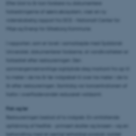
Efter blot to år kan forskere nu dokumentere
forbedringerne af søens økosystem, viser en ny
videnskabelig rapport fra DCE – Nationalt Center for
Miljø og Energi for Silkeborg Kommune.
I rapporten, som er lavet i samarbejde med Syddansk
Universitet, dokumenterer forskerne, at vandkvaliteten er
forbedret efter restaureringen. Den
sommergennemsnitlige sigtdybde steg markant fra op til
to meter i de tre år før indgrebet til over tre meter i de to
år efter restaureringen. Samtidig var koncentrationen af
fosfor i overfladevandet reduceret voldsomt.
Fisk og ler
Restaureringen bestod af to indgreb: En omfattende
opfiskning af fredfisk - primært skaller og brasen – og en
behandling med et særligt lerholdigt produkt, kaldet