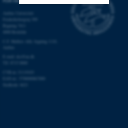
FOR MILJØ OG ENERGI
Aarhus Universitet
Nødvendige
Statistiske
Marketing
Frederiksborgvej 399
Funktionelle
Uklassificerede
Bygning 7411
4000 Roskilde
C.F. Møllers Allé, bygning 1110,
Aarhus
Nødvendige cookies hjælper
med at gøre hjemmesiden
E-mail: dce@au.dk
Tlf: 8715 0000
brugbar ved at aktivere nogle
grundlæggende funktioner
CVR-nr.:31119103
som navigation mm.
EAN-nr.: 5798000867000
Hjemmesiden kan ikke
Stedkode: 6621
fungerer uden disse cookies.
Navn
Udbyder / Domæne
be_typo_user
TYPO3 Association
.au.dk