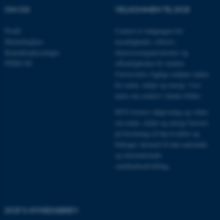
OM OS
VELKOMMEN TIL DCE
Profil
Centret er indgangen for
fe_typo_user
Medarbejdere
myndigheder, erhverv,
Typo3 Association
.au.dk
Kontaktoplysninger
interesseorganisationer og
FIND OS
offentligheden til Aarhus
Universitets faglige miljøer inden
for natur, miljø og energi.
Læs
mere om centret i denne folder
.
DCE leverer rådgivning og viden
om natur, miljø og energi baseret
på forskning af høj kvalitet og
bidrager dermed til den nationale
og internationale
samfundsudvikling.
ASP.NET_SessionId
Microsoft Corporation
.au.dk
DCE'S NYHEDSBREV