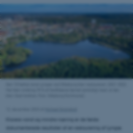
Den 10 hektar store Lyngsø ved Silkeborg blev restaureret i 2021-2022.
Her blev omkring 70 % af fredfiskene fjernet samtidigt med, at der
blev tilsat lanthan, Foto: Silkeborg Kommune).
12. december 2023
af
Michael Strangholt
Klarere vand og mindre næring er de første
dokumenterede resultater af en restaurering af Lyngsø.