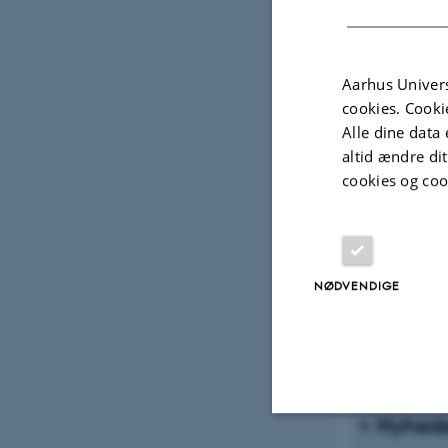
Nyheds
Aarhus Univers
Nyheds
cookies. Cooki
Alle dine data 
altid ændre di
Nyheds
cookies og coo
Nyheds
NØDVENDIGE
Nyheds
Nyheds
Nyheds