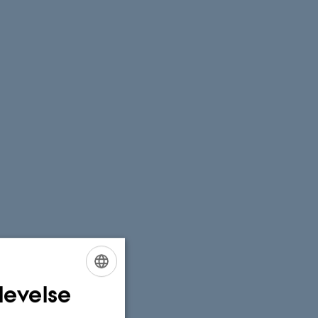
levelse
ENGLISH
DANISH