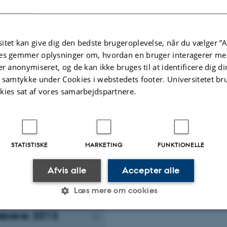
breve 2019
itet kan give dig den bedste brugeroplevelse, når du vælger ”A
breve 2018
es gemmer oplysninger om, hvordan en bruger interagerer med
er anonymiseret, og de kan ikke bruges til at identificere dig d
t samtykke under Cookies i webstedets footer. Universitetet br
breve 2017
kies sat af vores samarbejdspartnere.
breve 2016
STATISTISKE
MARKETING
FUNKTIONELLE
breve 2015
Afvis alle
Accepter alle
breve 2014
Læs mere om cookies
breve 2013