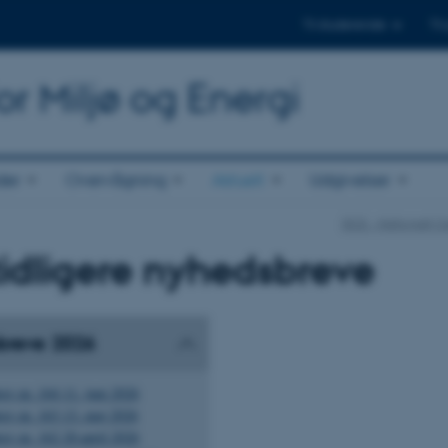
Til studerende
Til
or Miljø og Energi
der
Overvågning
Aktuelt
Udgivelser
DCE - Nationalt Ce
idligere nyhedsbreve
breve 2026
v nr. 164 11. juni 2026
v nr. 163 13. maj 2026
v nr. 162 20.april 2026