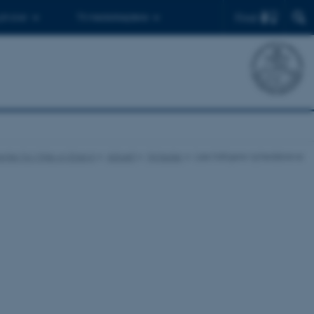
Find
 ph.d.er
Til medarbejdere
nter for Miljø og Energi
Aktuelt
Nyheder
Læs tidligere nyhedsbreve