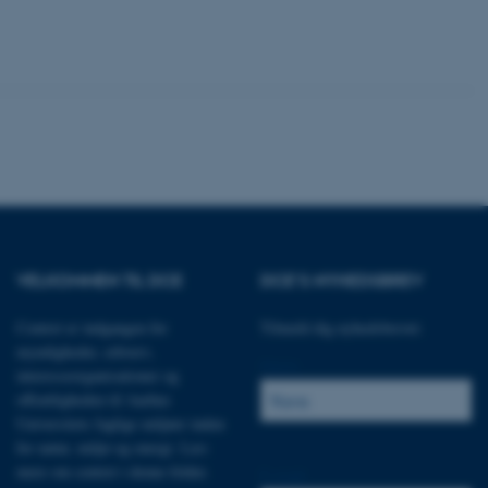
Uklassificerede
ere nogle
rer uden disse
 vores CMS-udbyder,
VELKOMMEN TIL DCE
DCE'S NYHEDSBREV
identificere en backend-
bruger er logget ind i
Centret er indgangen for
Tilmeld dig nyhedsbrevet:
myndigheder, erhverv,
rbundet med Typo3-
Navn:
emet. Det bruges generelt
interesseorganisationer og
ntifikator for at gøre det
præferencer, men i mange
offentligheden til Aarhus
 ikke nødvendigt, da det
Universitets faglige miljøer inden
lt af platformen, skønt
webstedsadministratorer. I
for natur, miljø og energi.
Læs
dstillet til at blive
mere om centret i denne folder
.
en browsersession. Det
E-mail:
entifikator i stedet for