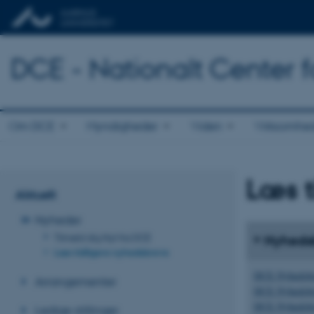
DCE - Nationalt Center f
Om DCE
Myndigheder
Viden
Virksomhe
Læs t
Aktuelt
Nyheder
Tilmeld dig Nyt fra DCE
Nyheds
Læs tidligere nyhedsbreve
DCE Nyhedsbre
Arrangementer
DCE Nyhedsbre
DCE Nyhedsbre
Ledige stillinger