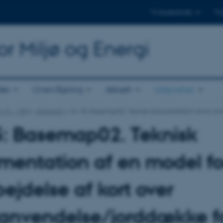
Til studerende
Til
or Miljø og Energi
der
Overvågning
Aktuelt
Udgivelser
r. 51 - 100
Abstracts
Nr. 95: Basemap02. Teknisk dokumentation af en mo
5: Basemap02. Teknisk
entation af en model fo
ejdelse af kort over
lanvendelse/jorddække f