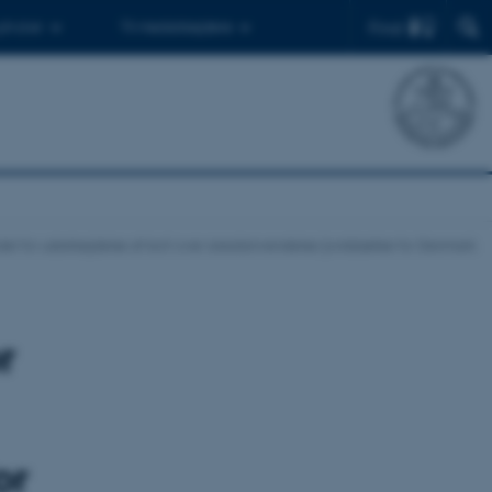
Find
 ph.d.er
Til medarbejdere
del for udarbejdelse af kort over arealanvendelse/jorddække for Danmark
r
or