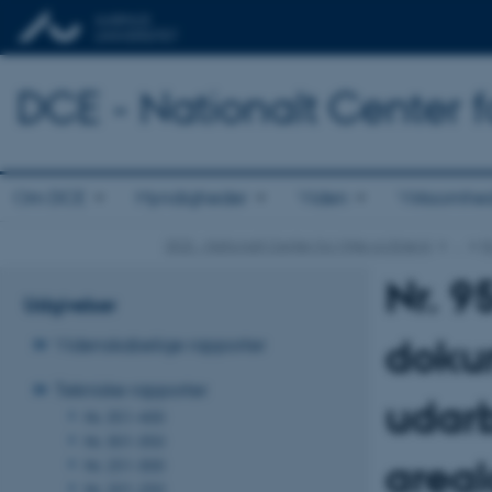
DCE - Nationalt Center f
Om DCE
Myndigheder
Viden
Virksomhe
DCE - Nationalt Center for Miljø og Energi
…
N
Nr. 9
Udgivelser
dokum
Videnskabelige rapporter
Tekniske rapporter
udarb
Nr. 351-400
Nr. 301-350
area
Nr. 251-300
Nr. 201-250