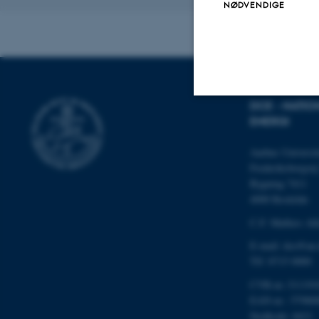
NØDVENDIGE
DCE - NATIO
ENERGI
Nødvendige
Aarhus Universit
Frederiksborgvej
Nødvendige cooki
Bygning 7411
4000 Roskilde
grundlæggende fu
cookies.
C.F. Møllers All
E-mail: dce@au
Tlf: 8715 0000
Navn
CVR-nr.:311191
EAN-nr.: 57980
be_typo_user
Stedkode: 6621