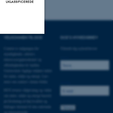
UKLASSIFICEREDE
VELKOMMEN TIL DCE
DCE'S NYHEDSBREV
Uklassificerede
Centret er indgangen for
Tilmeld dig nyhedsbrevet:
myndigheder, erhverv,
Navn:
interesseorganisationer og
ere nogle
offentligheden til Aarhus
Universitets faglige miljøer inden
rer uden disse
for natur, miljø og energi.
Læs
mere om centret i denne folder
.
E-mail:
DCE leverer rådgivning og viden
om natur, miljø og energi baseret
på forskning af høj kvalitet og
 vores CMS-udbyder,
bidrager dermed til den nationale
identificere en backend-
og internationale