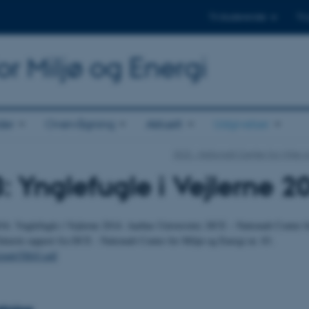
Til studerende
Til
or Miljø og Energi
der
Overvågning
Aktuelt
Udgivelser
DCE - Nationalt Center for Miljø o
3: Ynglefugle i Vejlerne 2
16. Ynglefugle i Vejlerne 2014. Aarhus Universitet, DCE – Nationalt Center f
eknisk rapport fra DCE - Nationalt Center for Miljø og Energi nr. 83.
k/pub/TR83.pdf