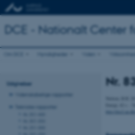
DCE - Nationalt Center f
Om DCE
Myndigheder
Viden
Virksomhe
Nr. 8
Udgivelser
Videnskabelige rapporter
Nielsen, H.H. 20
Energi, 42 s. -
T
Tekniske rapporter
http://dce2.au.d
Nr. 351-400
Nr. 301-350
Nr. 251-300
Nr. 201-250