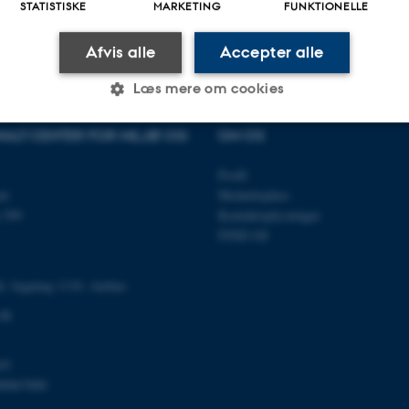
STATISTISKE
MARKETING
FUNKTIONELLE
Afvis alle
Accepter alle
Læs mere om cookies
NALT CENTER FOR MILJØ OG
OM OS
Statistiske
Marketing
Funktionelle
Profil
et
Medarbejdere
 399
Kontaktoplysninger
es hjælper med at gøre hjemmesiden brugbar ved at aktiv
FIND OS
nktioner som navigation mm. Hjemmesiden kan ikke funge
é, bygning 1110, Aarhus
.dk
Udbyder / Domæne
Udløb
Beskrivelse
03
00867000
30
Denne cookie sættes af
TYPO3 Association
minutter
TYPO3, og bruges til at 
.au.dk