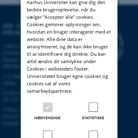
Aarhus Universitet kan give dig den
bedste brugeroplevelse, når du
vælger ”Accepter alle” cookies.
Cookies gemmer oplysninger om,
DCE - NATIONALT CENTER
hvordan en bruger interagerer med et
FOR MILJØ OG ENERGI
website. Alle dine data er
Aarhus Universitet
anonymiseret, og de kan ikke bruges
Frederiksborgvej 399
til at identificere dig direkte. Du kan
Bygning 7411
altid ændre dit samtykke under
4000 Roskilde
Cookies i webstedets footer.
Universitetet bruger egne cookies og
C.F. Møllers Allé, bygning 1110,
Aarhus
cookies sat af vores
samarbejdspartnere.
E-mail: dce@au.dk
Tlf: 8715 0000
CVR-nr.:31119103
EAN-nr.: 5798000867000
NØDVENDIGE
STATISTISKE
Stedkode: 6621