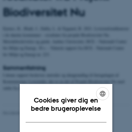
Biodiversitet Nu
Ejrnæs, R., Bladt, J., Dalby, L. & Nygaard, B. 2021. Levestedsindikatorer
i de danske kommuner – resultater fra projekt Biodiversitet Nu.
Metodebeskrivelse og guide. Aarhus Universitet, DCE – Nationalt Center
for Miljø og Energi, 30 s. - Teknisk rapport fra DCE - Nationalt Center
for Miljø og Energi nr. 223.
Sammenfatning
I denne rapport beskrives metoder og datagrundlag til beregningen af
Kommunernes Levesteder, der er en del af Projekt Biodiversitet Nu med
støtte fra Aage V. Jensens Naturfond.
Cookies giver dig en
ENGLISH
bedre brugeroplevelse
Revideret 20.03.2025
-
Line Ljungqvist Dvinge
DANISH