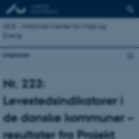
DCE - Nationalt Center for Miljø og
Energi
Udgivelser
Nr. 223:
Levestedsindikatorer i
de danske kommuner –
resultater fra Projekt