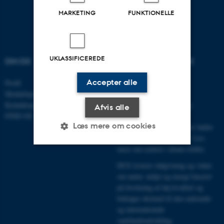
MARKETING
FUNKTIONELLE
UKLASSIFICEREDE
OM OS
VELKOMMEN TIL DCE
Accepter alle
Profil
Centret er indgangen for
Medarbejdere
myndigheder, erhverv,
Kontaktoplysninger
interesseorganisationer og
Afvis alle
FIND OS
offentligheden til Aarhus
Læs mere om cookies
Universitets faglige miljøer inden
for natur, miljø og energi.
Læs
mere om centret i denne folder
.
Nødvendige
Statistiske
Marketing
DCE leverer rådgivning og viden
om natur, miljø og energi baseret
Funktionelle
Uklassificerede
på forskning af høj kvalitet og
bidrager dermed til den nationale
og internationale
samfundsudvikling.