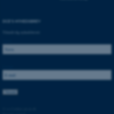
Nødvendige cookies hjælper
med at gøre hjemmesiden
brugbar ved at aktivere nogle
grundlæggende funktioner
DCE'S NYHEDSBREV
som navigation mm.
Hjemmesiden kan ikke
Tilmeld dig nyhedsbrevet:
fungerer uden disse cookies.
Navn:
Navn
Udbyder / Domæne
be_typo_user
TYPO3 Association
E-mail:
.au.dk
fe_typo_user
Typo3 Association
.au.dk
©
—
Cookies på au.dk