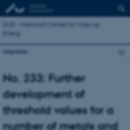
DCE - Nationalt Center for Miljø og
Energi
Udgivelser
No. 233: Further
development of
threshold values for a
number of metals and