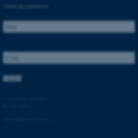
Tilmeld dig nyhedsbrevet:
Navn:
fe_typo_user
Typo3 Association
.au.dk
E-mail:
©
—
Cookies på au.dk
Privatlivspolitik
ASP.NET_SessionId
Microsoft Corporation
.au.dk
Tilgængelighedserklæring