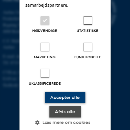
samarbejdspartnere.
Aarhus Universitet
Frederiksborgvej 399
Bygning 7411
NØDVENDIGE
STATISTISKE
4000 Roskilde
C.F. Møllers Allé, bygning 1110,
Aarhus
E-mail: dce@au.dk
MARKETING
FUNKTIONELLE
Tlf: 8715 0000
CVR-nr.:31119103
EAN-nr.: 5798000867000
UKLASSIFICEREDE
Stedkode: 6621
Accepter alle
Afvis alle
Læs mere om cookies