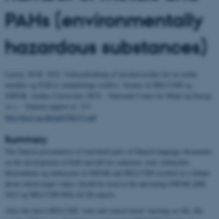
PAHs (environmentally
hazardous substances)
Larsen, M.M. 2022. Videreudvikling af tærskelværdier for en række
metaller og PAH’er (miljøfarlige stoffer). Notater til HELCOM og
OSPAR. Aarhus Universitet, DCE – Nationalt Center for Miljø og Energi,
xx s. - Teknisk rapport nr. 233
http://dce2.au.dk/pub/TR233.pdf
Summary
The Danish presentation of translated parts of Danish language documents
on the development of EQS and QS for cadmium, lead, tributyltin,
fluoranthene og anthracene in OSPAR and HELCOM resulted in a debate
about which target values should be used in the upcoming OSPAR QSR
2023 og HELCOM HOLAS III reports.
After the latest HELCOM ’state and conservation’ meeting on 4th.-8th.