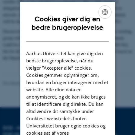
october 2021 it was decided to recommend to HELCOMs heads of
delegation, that Danish EQS/QS values for cadmium in biota, lead in
mussels, fluoranthene and tributyltin in sediment. The recommendation
Cookies giver dig en
will be discussed in the HELCOM HOD meeting of December 2021.
ENGLISH
bedre brugeroplevelse
Discussion under OSPAR resulted in the suggestion to establish a working
DANISH
group with the purpose to define the way National EQS/QS documents
could be evaluated and accepted as future target values for the North Sea,
but for the QSR 2023, no changes to current criteria will be made based on
Aarhus Universitet kan give dig den
the Danish suggestions.
bedste brugeroplevelse, når du
vælger ”Accepter alle” cookies.
Cookies gemmer oplysninger om,
hvordan en bruger interagerer med et
Revideret 20.03.2025
-
Line Ljungqvist Dvinge
website. Alle dine data er
anonymiseret, og de kan ikke bruges
til at identificere dig direkte. Du kan
altid ændre dit samtykke under
Cookies i webstedets footer.
Universitetet bruger egne cookies og
DCE - NATIONALT CENTER
cookies sat af vores
FOR MILJØ OG ENERGI