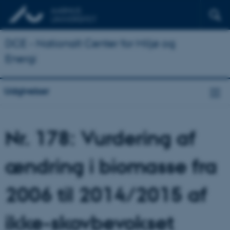
DCE - Nationalt Center for Miljø og
Energi
Udgivelser
Nr. 178: Vurdering af
ændring i biomasse fra
2006 til 2014/2015 af
ikke-skovbevokset