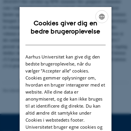
2014/2015 blev udviklet og NFW elementer blev grupperet i elementer
som i undersøgelsesperioden var uændrede, elementer som var blevet
fjernet og elementer som var fremkommet. For hver gruppe blev volumen
beregnet. Baseret på målinger fra Hededanmark, blev volumen konverteret
Cookies giver dig en
til volumen af træflis. Med udgangspunkt i eksisterende studier blev
ENGLISH
bedre brugeroplevelse
volumen af træflis konverteret til ton tør biomasse. Resultaterne viser at
DANISH
det samlede areal med NFW mellem 2006 og 2014/2015 steg med 6,7
procent og den samlede biomasse med 6,1 procent. Denne mindre stigning
dækker imidlertid både over områder med et betydeligt tab på 392 kiloton
Aarhus Universitet kan give dig den
(5,5 procent i forhold til 2006) og områder med en gevinst på 826 kiloton
bedste brugeroplevelse, når du
(11,6 procent i forhold til 2006.
vælger ”Accepter alle” cookies.
Cookies gemmer oplysninger om,
hvordan en bruger interagerer med et
Revideret 20.03.2025
website. Alle dine data er
anonymiseret, og de kan ikke bruges
til at identificere dig direkte. Du kan
altid ændre dit samtykke under
Cookies i webstedets footer.
Universitetet bruger egne cookies og