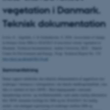
vegetation i Danmark.
Teknisk dokumentation
Levin, G., Angelidis, I. & Gyldenkærne, S. 2020. Assessment of change
in biomass from 2006 to 2014/2015 of non-forest woody vegetation in
Denmark. Technical documentation. Aarhus University, DCE – Danish
Centre for Environment and Energy, 30 pp.
Technical Report No. 178
http://dce2.au.dk/pub/TR178.pdf
Sammenfatning
Denne rapport indeholder den tekniske dokumentation af opgørelsen over
ændringer i biomasse i vedvegetation i det danske landbrugslandskab, som
ikke er omfattet af skov (NFW). Med udgangspunkt i nationale
højopløselige terræn- og overflademodeller samt anden rumlig information
blev NFW elementer kortlagt for 2006 og for 2014/2015. En rumlig
model, som muliggør registrering af ændringer mellem 2006 og