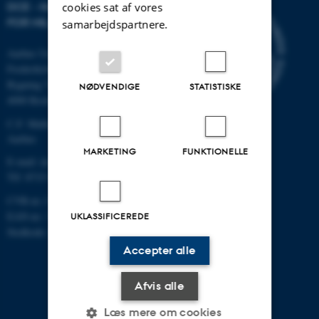
DCE - NATIONALT CENTER
cookies sat af vores
FOR MILJØ OG ENERGI
samarbejdspartnere.
Aarhus Universitet
Frederiksborgvej 399
Bygning 7411
NØDVENDIGE
STATISTISKE
4000 Roskilde
C.F. Møllers Allé, bygning 1110,
Aarhus
MARKETING
FUNKTIONELLE
E-mail: dce@au.dk
Tlf: 8715 0000
CVR-nr.:31119103
EAN-nr.: 5798000867000
UKLASSIFICEREDE
Stedkode: 6621
Accepter alle
Afvis alle
Læs mere om cookies