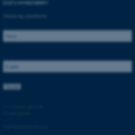
DCE'S NYHEDSBREV
.au.dk
Tilmeld dig nyhedsbrevet:
Navn:
fe_typo_user
Typo3 Association
.au.dk
E-mail:
©
—
Cookies på au.dk
Privatlivspolitik
ASP.NET_SessionId
Microsoft Corporation
.au.dk
Tilgængelighedserklæring