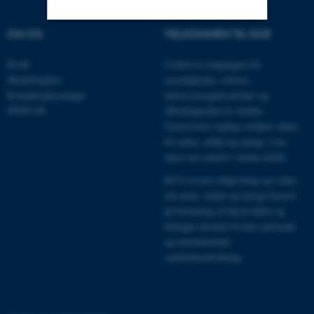
OM OS
VELKOMMEN TIL DCE
Nødvendige
Statistiske
Marketing
Profil
Centret er indgangen for
Funktionelle
Uklassificerede
Medarbejdere
myndigheder, erhverv,
Kontaktoplysninger
interesseorganisationer og
FIND OS
offentligheden til Aarhus
Universitets faglige miljøer inden
Nødvendige cookies hjælper
for natur, miljø og energi.
Læs
med at gøre hjemmesiden
mere om centret i denne folder
.
brugbar ved at aktivere nogle
DCE leverer rådgivning og viden
grundlæggende funktioner
om natur, miljø og energi baseret
som navigation mm.
på forskning af høj kvalitet og
Hjemmesiden kan ikke
bidrager dermed til den nationale
fungerer uden disse cookies.
og internationale
samfundsudvikling.
Navn
Udbyder / Domæne
be_typo_user
TYPO3 Association