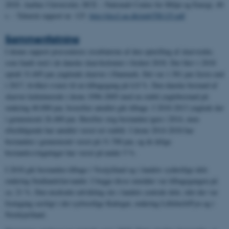
2018. Aarhus Universitet, DCE – Nationalt Center for Miljø og Energi, 40
s. -
Teknisk rapport nr. 125.
http://dce2.au.dk/pub/TR125.pdf
Sammenfatning
I denne rapport præsenteres resultaterne af den optælling af skarvreder,
som fandt sted i de danske skarvkolonier i foråret 2018. Der blev i 2018
optalt 31.605 par ynglende skarver i Danmark. Det var 1.581 par færre end
i 2017, hvilket svarer til en tilbagegang på 4,8 %. Den danske bestand af
skarver kulminerede i årene 1996-2005 med en stabil ynglebestand på
omkring 40.000 par, hvorefter antallet gik tilbage. I 2010-2013 ynglede der
i gennemsnit 26.400 par. Herefter steg bestanden igen i 2014, men
efterfølgende har antallet været ret stabilt. I årene 2014-2018 har
bestanden i gennemsnit været på 31.700 par, og de årlige
bestandssvingninger har været på under 5 %.
I 2018 gik bestanden tilbage i Vestjylland og i landets sydøstlige dele
omkring Smålandsfarvandet. I begge disse områder var tilbagegangen på
ca. 21 %. Den modsatte udvikling sås i landets centrale dele, idet der var
fremgang særligt i det sydvestlige Kattegat, omkring Lillebælt/Fyn og i
Nordsjælland.