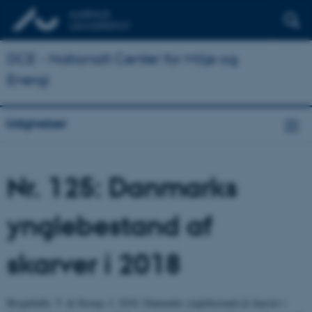
DCE - Nationalt Center for Miljø og
Energi
Udgivelser
Nr. 125: Danmarks
ynglebestand af
skarver i 2018
Bregnballe, T. & Sterup, J. 2018. Danmarks ynglebestand af skarver i