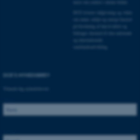
fungerer uden disse cookies.
mere om centret i denne folder
.
DCE leverer rådgivning og viden
om natur, miljø og energi baseret
på forskning af høj kvalitet og
Navn
Udbyder / Domæne
bidrager dermed til den nationale
be_typo_user
TYPO3 Association
og internationale
.au.dk
samfundsudvikling.
fe_typo_user
Typo3 Association
.au.dk
DCE'S NYHEDSBREV
Tilmeld dig nyhedsbrevet:
Navn:
E-mail: