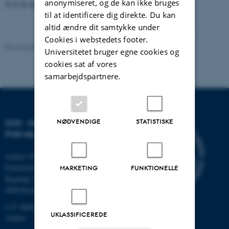
anonymiseret, og de kan ikke bruges
få af de regulerede reder.
til at identificere dig direkte. Du kan
altid ændre dit samtykke under
Cookies i webstedets footer.
Revideret 20.03.2025
Universitetet bruger egne cookies og
cookies sat af vores
samarbejdspartnere.
NØDVENDIGE
STATISTISKE
DCE - NATIONALT CENTER
FOR MILJØ OG ENERGI
Aarhus Universitet
Frederiksborgvej 399
MARKETING
FUNKTIONELLE
Bygning 7411
4000 Roskilde
C.F. Møllers Allé, bygning 1110,
UKLASSIFICEREDE
Aarhus