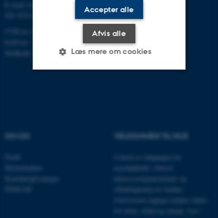
E-mail: dce@au.dk
Accepter alle
Tlf: 8715 0000
CVR-nr.:31119103
Afvis alle
EAN-nr.: 5798000867000
Læs mere om cookies
Stedkode: 6621
Nødvendige
Statistiske
Marketing
Funktionelle
Uklassificerede
OM OS
VELKOMMEN TIL DCE
Nødvendige cookies hjælper
Profil
Centret er indgangen for
med at gøre hjemmesiden
Medarbejdere
myndigheder, erhverv,
brugbar ved at aktivere nogle
Kontaktoplysninger
interesseorganisationer og
grundlæggende funktioner
FIND OS
offentligheden til Aarhus
som navigation mm.
Universitets faglige miljøer inden
Hjemmesiden kan ikke
for natur, miljø og energi.
Læs