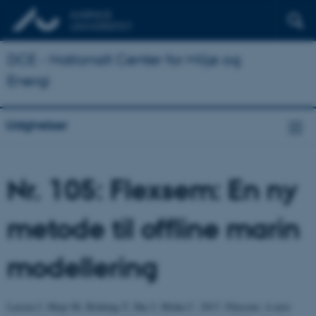
DCE - Nationalt Center for Miljø og
Energi
Udgivelser
Nr. 105: Flexsem: En ny
metode til offline marin
modellering
Larsen J, Maar M, Brüning T, She J, Mohn C. 2017. Flexsem: A new