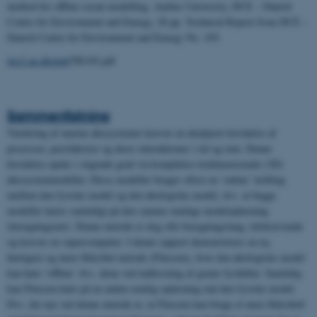
method for offline ocean modelling. Aarhus University, DCE – Danish
Centre for Environment and Energy, 28 pp.
Technical Report from DCE –
Danish Centre for Environment and Energy No. 105.
dce2.au.dk/pub/
TR105.pdf
Sammenfatning
Vurdering af marine økosystemer kræver en detaljeret forståelse af
processer, presfaktorer og deres interaktioner i tid og rum. Denne
forståelse opnås i stigende grad via komplekse tredimensionale (3D)
økosystemmodeller. Disse modeller bruger oftest en ’online’ kobling
mellem den fysiske model og den økologiske model, dvs. at begge
modeller kører samtidigt på den samme rumlige modelopløsning
(beregningsnet). Denne metode er dog ofte beregningstung, tidskrævende
og kræver en supercomputer. I denne rapport demonstreres en ny,
hurtigere og mere fleksibel metode (Flexsem), hvor den økologiske model
kan køre ’offline’ dvs. alene ved indlæsning af gemte fysikfiler. Samtidig
kan Flexsem køre på en anden rumlig opløsning end den fysiske model.
Dvs. det nye ved denne metode er, at Flexsem kan bruge et mere fleksibelt