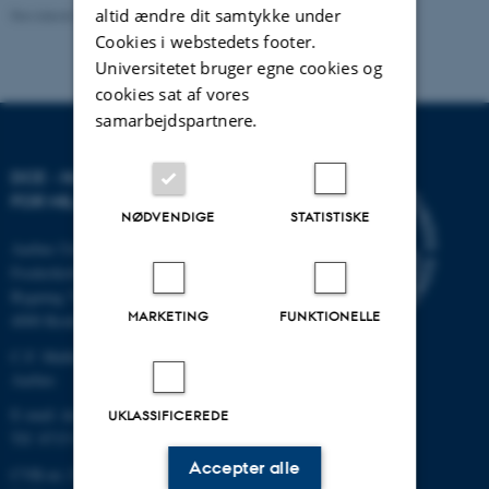
altid ændre dit samtykke under
Revideret 20.03.2025
Cookies i webstedets footer.
Universitetet bruger egne cookies og
cookies sat af vores
samarbejdspartnere.
DCE - NATIONALT CENTER
FOR MILJØ OG ENERGI
NØDVENDIGE
STATISTISKE
Aarhus Universitet
Frederiksborgvej 399
Bygning 7411
MARKETING
FUNKTIONELLE
4000 Roskilde
C.F. Møllers Allé, bygning 1110,
Aarhus
E-mail: dce@au.dk
UKLASSIFICEREDE
Tlf: 8715 0000
Accepter alle
CVR-nr.:31119103