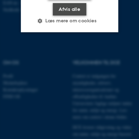
EAN-nr.: 5798000867000
Afvis alle
Stedkode: 6621
Læs mere om cookies
Nødvendige
Statistiske
Marketing
Funktionelle
Uklassificerede
OM OS
VELKOMMEN TIL DCE
Profil
Centret er indgangen for
Nødvendige cookies hjælper
Medarbejdere
myndigheder, erhverv,
med at gøre hjemmesiden
Kontaktoplysninger
interesseorganisationer og
FIND OS
offentligheden til Aarhus
brugbar ved at aktivere nogle
Universitets faglige miljøer inden
grundlæggende funktioner
for natur, miljø og energi.
Læs
som navigation mm.
mere om centret i denne folder
.
Hjemmesiden kan ikke
fungerer uden disse cookies.
DCE leverer rådgivning og viden
om natur, miljø og energi baseret