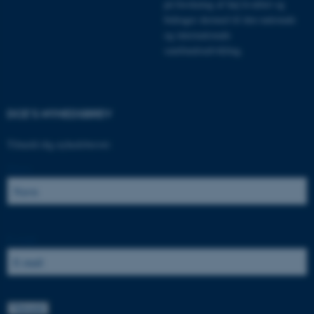
på forskning af høj kvalitet og
bidrager dermed til den nationale
Navn
Udbyder / Domæne
og internationale
samfundsudvikling.
be_typo_user
TYPO3 Association
.au.dk
DCE'S NYHEDSBREV
fe_typo_user
Typo3 Association
.au.dk
Tilmeld dig nyhedsbrevet:
Navn:
E-mail: