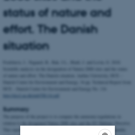
status of nature and
effort. The Danish
situation
Fredshavn, J., Nygaard, B., Bak, J.L., Bladt, J. and Levin, G. 2018.
Scientific analysis on the designation of Natura 2000 sites and the status
of nature and effort. The Danish situation. Aarhus University, DCE –
Danish Centre for Environment and Energy, 34 pp.
Technical Report from
DCE – Danish Centre for Environment and Energy No. 116
http://dce2.au.dk/pub/TR116.pdf
Summary
The purpose of the project is to compare the ammonia regulations in
relation to the designated Natura 2000 sites and the EU Habitats Directive.
This report represents the scientific analysis in Denmark. The scientific