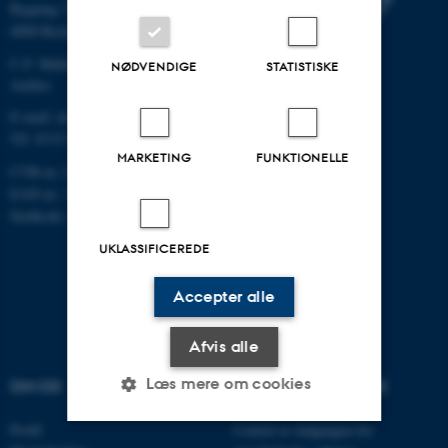
Bygning 7411
4000 Roskilde
C.F. Møllers Allé, bygning 1110,
NØDVENDIGE
STATISTISKE
Aarhus
E-mail: dce@au.dk
Tlf: 8715 0000
MARKETING
FUNKTIONELLE
CVR-nr.:31119103
EAN-nr.: 5798000867000
Stedkode: 6621
UKLASSIFICEREDE
Accepter alle
Afvis alle
Læs mere om cookies
OM OS
VELKOMMEN TIL DCE
Profil
Centret er indgangen for