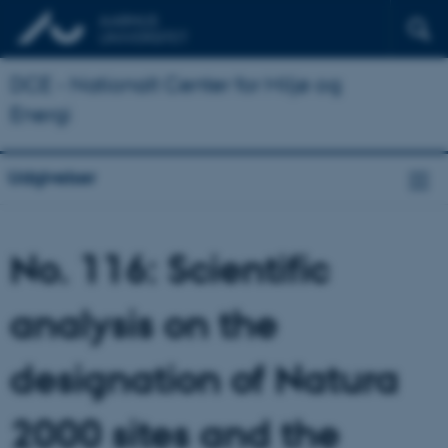
DCE - Nationalt Center for Miljø og
Energi
Udgivelser
No. 116: Scientific
analysis on the
designation of Natura
2000 sites and the