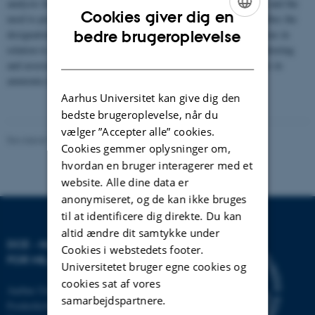
analysis focuses on the state of the designated Natura 2000 areas and the
Cookies giver dig en
need to protect the ammonia-sensitive nature. The analysis describes the
ENGLISH
bedre brugeroplevelse
designation process and the location of the ammonia-sensitive areas in
relation to agricultural activity and ammonia deposition, the monitoring
DANISH
and assessments of the natural habitats and the national objectives in
ammonia regulations particularly in the Natura 2000 areas.
Aarhus Universitet kan give dig den
bedste brugeroplevelse, når du
vælger ”Accepter alle” cookies.
Revideret 20.03.2025
Cookies gemmer oplysninger om,
hvordan en bruger interagerer med et
website. Alle dine data er
anonymiseret, og de kan ikke bruges
til at identificere dig direkte. Du kan
altid ændre dit samtykke under
DCE - NATIONALT CENTER
Cookies i webstedets footer.
FOR MILJØ OG ENERGI
Universitetet bruger egne cookies og
cookies sat af vores
Aarhus Universitet
samarbejdspartnere.
Frederiksborgvej 399