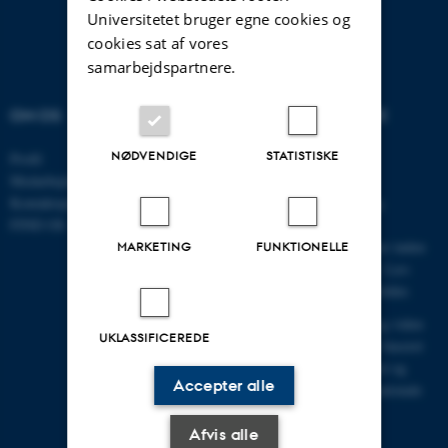
Universitetet bruger egne cookies og
cookies sat af vores
samarbejdspartnere.
OM OS
VELKOMMEN TIL DCE
NØDVENDIGE
STATISTISKE
Profil
Centret er indgangen for
Medarbejdere
myndigheder, erhverv,
Kontaktoplysninger
interesseorganisationer og
FIND OS
offentligheden til Aarhus
Universitets faglige miljøer inden
MARKETING
FUNKTIONELLE
for natur, miljø og energi.
Læs
mere om centret i denne folder
.
DCE leverer rådgivning og viden
UKLASSIFICEREDE
om natur, miljø og energi baseret
på forskning af høj kvalitet og
Accepter alle
bidrager dermed til den nationale
og internationale
samfundsudvikling.
Afvis alle