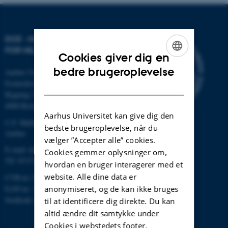
DCE - NATIONALT CENTER
FOR MILJØ OG ENERGI
Cookies giver dig en
ENGLISH
bedre brugeroplevelse
Aarhus Universitet
Frederiksborgvej 399
DANISH
Bygning 7411
4000 Roskilde
Aarhus Universitet kan give dig den
C.F. Møllers Allé, bygning 1110,
bedste brugeroplevelse, når du
Aarhus
vælger ”Accepter alle” cookies.
E-mail: dce@au.dk
Cookies gemmer oplysninger om,
Tlf: 8715 0000
hvordan en bruger interagerer med et
website. Alle dine data er
CVR-nr.:31119103
anonymiseret, og de kan ikke bruges
EAN-nr.: 5798000867000
Stedkode: 6621
til at identificere dig direkte. Du kan
altid ændre dit samtykke under
Cookies i webstedets footer.