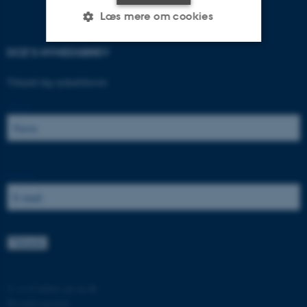
Læs mere om cookies
DCE'S NYHEDSBREV
Nødvendige
Statistiske
Marketing
Tilmeld dig nyhedsbrevet:
Funktionelle
Uklassificerede
Navn:
Nødvendige cookies hjælper
med at gøre hjemmesiden
E-mail:
brugbar ved at aktivere nogle
grundlæggende funktioner
som navigation mm.
Hjemmesiden kan ikke
fungerer uden disse cookies.
©
—
Cookies på au.dk
Privatlivspolitik