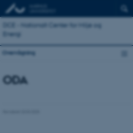
DCE - Nationalt Center for Miljø og
Energi
Overvågning
ODA
Revideret 20.03.2025