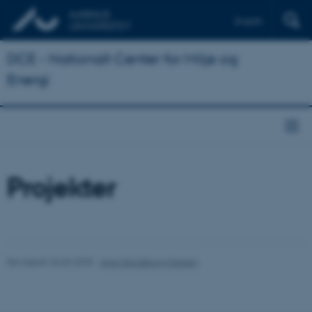
English
DCE - Nationalt Center for Miljø og
Energi
Projekter
Revideret 20.03.2025
-
Anja Skjoldborg Hansen