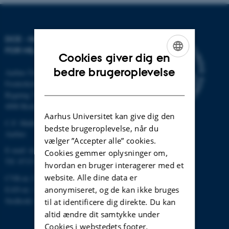
DCE - NATIONALT CENTER
FOR MILJØ OG ENERGI
Cookies giver dig en
ENGLISH
bedre brugeroplevelse
Aarhus Universitet
Frederiksborgvej 399
DANISH
Bygning 7411
4000 Roskilde
Aarhus Universitet kan give dig den
C.F. Møllers Allé, bygning 1110,
bedste brugeroplevelse, når du
Aarhus
vælger ”Accepter alle” cookies.
E-mail: dce@au.dk
Cookies gemmer oplysninger om,
Tlf: 8715 0000
hvordan en bruger interagerer med et
website. Alle dine data er
CVR-nr.:31119103
anonymiseret, og de kan ikke bruges
EAN-nr.: 5798000867000
Stedkode: 6621
til at identificere dig direkte. Du kan
altid ændre dit samtykke under
Cookies i webstedets footer.