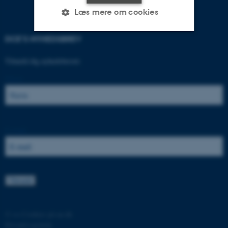
Læs mere om cookies
DCE'S NYHEDSBREV
Nødvendige
Statistiske
Marketing
Tilmeld dig nyhedsbrevet:
Funktionelle
Uklassificerede
Navn:
Nødvendige cookies hjælper
med at gøre hjemmesiden
E-mail:
brugbar ved at aktivere nogle
grundlæggende funktioner
som navigation mm.
Hjemmesiden kan ikke
fungerer uden disse cookies.
©
—
Cookies på au.dk
Privatlivspolitik