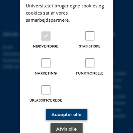
Universitetet bruger egne cookies og
cookies sat af vores
samarbejdspartnere.
OM OS
VELKOMMEN TIL DCE
NØDVENDIGE
STATISTISKE
Profil
Centret er indgangen for
Medarbejdere
myndigheder, erhverv,
Kontaktoplysninger
interesseorganisationer og
FIND OS
offentligheden til Aarhus
Universitets faglige miljøer inden
MARKETING
FUNKTIONELLE
for natur, miljø og energi.
Læs
mere om centret i denne folder
.
DCE leverer rådgivning og viden
UKLASSIFICEREDE
om natur, miljø og energi baseret
på forskning af høj kvalitet og
Accepter alle
bidrager dermed til den nationale
og internationale
samfundsudvikling.
Afvis alle