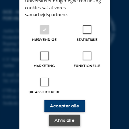
Universitetet bruger egne cookies og
cookies sat af vores
DCE - NATIONALT CENTER
samarbejdspartnere.
FOR MILJØ OG ENERGI
Aarhus Universitet
Frederiksborgvej 399
NØDVENDIGE
STATISTISKE
Bygning 7411
4000 Roskilde
C.F. Møllers Allé, bygning 1110,
Aarhus
MARKETING
FUNKTIONELLE
E-mail: dce@au.dk
Tlf: 8715 0000
CVR-nr.:31119103
UKLASSIFICEREDE
EAN-nr.: 5798000867000
Stedkode: 6621
Accepter alle
Afvis alle