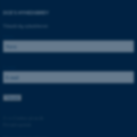
be_typo_user
TYPO3 Association
.au.dk
DCE'S NYHEDSBREV
Tilmeld dig nyhedsbrevet:
fe_typo_user
Typo3 Association
Navn:
.au.dk
E-mail:
©
—
Cookies på au.dk
ASP.NET_SessionId
Microsoft Corporation
Privatlivspolitik
.au.dk