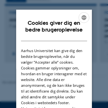
FORSKNINGSPROJEKT
F
AMAP CORE
S
Cookies giver dig en
p
7. august 2026
ENGLISH
bedre brugeroplevelse
u
p
DANISH
1.
Aarhus Universitet kan give dig den
bedste brugeroplevelse, når du
vælger ”Accepter alle” cookies.
Cookies gemmer oplysninger om,
hvordan en bruger interagerer med et
website. Alle dine data er
Revideret 20.03.2025
-
Anja Skjoldborg Hansen
anonymiseret, og de kan ikke bruges
til at identificere dig direkte. Du kan
altid ændre dit samtykke under
Cookies i webstedets footer.