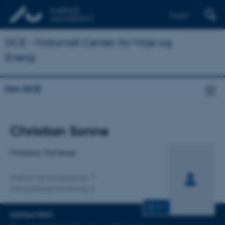
English
DCE - Nationalt Center for Miljø og
Energi
Om DCE
Titel
Christian Sonne
Primær tilknytning
Professor, Dyrlæge
Institut for Ecoscience
Havpattedyrforskning 2
CV
KONTAKTINFO