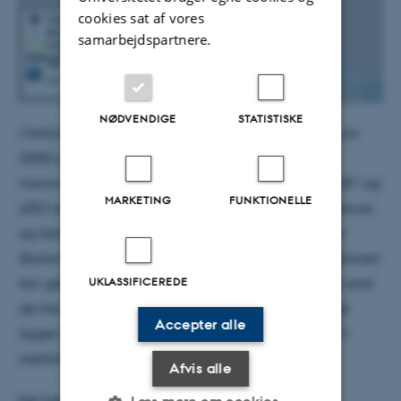
cookies sat af vores
samarbejdspartnere.
NØDVENDIGE
STATISTISKE
I forbindelse med overvågningen af marsvin i Natura
2000-området ’Lillebælt’,
har DCE udsat fem
marsvinelytteposter fordelt
i området. To af disse (LB1 og
MARKETING
FUNKTIONELLE
LB5) var imidlertid ude af drift
inden udslippet i februar,
og forskerne har derfor ikke data fra disse
stationer.
Station LB1 var den nærmeste på udslippet
og stationen
UKLASSIFICEREDE
har generelt væsentligt flere marsvinedektektioner end
de fire
andre. Dette betyder, at de 3 aktive stationer
Accepter alle
ligger hhv. 21 km
(LB2), 26 km (LB3) og 34 km (LB4) i
svømmeafstand fra udslippet.
Afvis alle
Det betyder, at forskerne kun kan undersøge, om