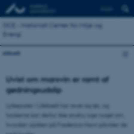
English
DCE - Nationalt Center for Miljø og
Energi
Aktuelt
Uvist om marsvin er ramt af
gødningsudslip
Lytteposter i Lillebælt har revet sig løs, og
forskerne kan derfor ikke endnu sige noget om,
hvordan ulykken på Fredericia Havn påvirker de