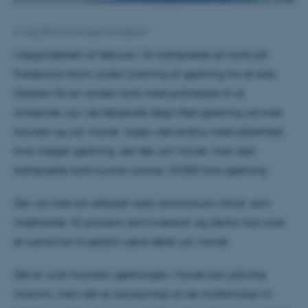
4. maj 2016
af
Michael Strangholt
I begyndelsen af februar i år kollapsede en tank på
Fredericia Havn under fyldning af gødning fra et skib.
Ulykken fik en anden tank med palmeolie til at
antænde, og i de følgende døgn flød gødning ud over
havnen og ud i havet. Ingen ved endnu med sikkerhed,
hvor meget gødning, der løb ud I havet, men den
kollapsede tank kunne rumme 10.000 tons gødning.
Der var tale om såkaldt urea-ammonium-nitrat, som
indeholder 32 procent rent kvælstof, og derfor kan over
et tusind ton kvælstof være løbet ud i havet.
Det er uvist hvordan gødningen i havet kan påvirke
marsvin, men det er sandsynligt at de midlertidigt vil