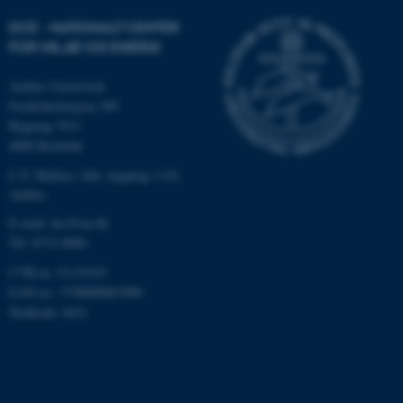
be_typo_user
TYPO3 Association
.au.dk
DCE - NATIONALT CENTER
FOR MILJØ OG ENERGI
Aarhus Universitet
fe_typo_user
Typo3 Association
Frederiksborgvej 399
.au.dk
Bygning 7411
4000 Roskilde
C.F. Møllers Allé, bygning 1110,
Aarhus
E-mail: dce@au.dk
Tlf: 8715 0000
CVR-nr.:31119103
EAN-nr.: 5798000867000
Stedkode: 6621
ASP.NET_SessionId
Microsoft Corporation
.au.dk