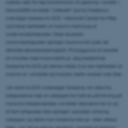
trække væk fra høj koncentration af gødning i vandet. I
Natura2000-området “Lillebælt” syd for Fredericia
overvåger forskere fra DCE – Nationalt Center for Miljø
og Energi tætheden af marsvin med brug af
undervandslytteposter. Disse akustiske
marsvinelytteposter optager marsvins klik-lyde, de
såkaldte ekkolokaliseringsklik. På baggrund af antallet
af minutter med marsvineklik pr. dag bestemmer
forskerne fra DCE på denne måde, hvor stor tætheden af
marsvin er i området og hvordan dette varierer over året.
I et notat fra DCE undersøger forskerne, om data fra
lytteposterne viser at udslippet har haft en påvirkning på
marsvins tilstedeværelse i området. Desværre har to ud
af fem lytteposter ikke optaget i perioden omkring
udslippet, og derfor kan forskerne ikke se – eller rettere
høre – om der er sket en ændring i antallet af marsvin i