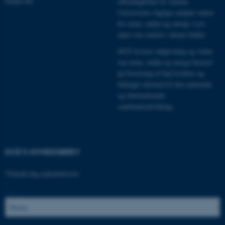
FIND OS
offentligheden til Aarhus
Universitets faglige miljøer inden
for natur, miljø og energi.
Læs
ARRAffinity
Microsoft Corporation
mere om centret i denne folder
.
.mitstudie.au.dk
DCE leverer rådgivning og viden
om natur, miljø og energi baseret
på forskning af høj kvalitet og
bidrager dermed til den nationale
esctx
Microsoft Corporation
og internationale
.login.microsoftonline.com
samfundsudvikling.
fpc
Microsoft Corporation
login.microsoftonline.com
__cf_bm
Cloudflare Inc.
DCE'S NYHEDSBREV
.pure.au.dk
Tilmeld dig nyhedsbrevet:
Navn:
__cf_bm
Cloudflare Inc.
.linkedin.com