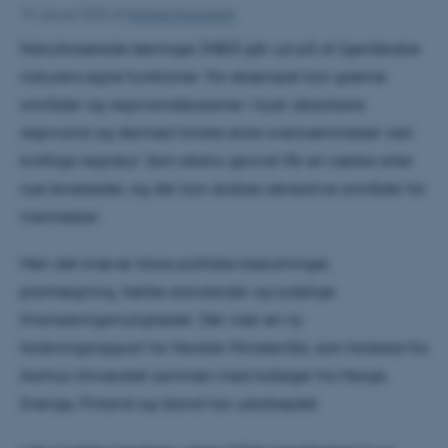
19. januar 2023
af
Michael Strangholt
Naturbaserede løsninger (NBS) går ud på at (gen)skabe
naturens egne funktioner. For eksempel kan grønne
områder og regnvandsbassiner i byer absorbere
regnvand og dermed hindre store oversvømmelser ved
kraftige regnskyl. Som ekstra gevinst får en række arter
nye levesteder, og der kan skabes rekreative områder for
mennesker.
Men det kræver klare politiske beslutninger,
planlægning, fælles standarder og tydelige
finansieringsmuligheder. Det viser en ny
forskningsrapport for Nordisk Ministerråd, som forskere fra
Aarhus Universitet sammen med kolleger fra Norge,
Sverige, Finland og Island har udarbejdet.