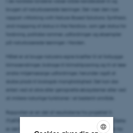
I de nordiske landene vokser både kendskabet til og
brugen af naturbaserede løsninger. Det viser den nye
rapport «Working with Nature-Based Solutions: Synthesis
and mapping of status in the Nordics», som gør status for
forskning, politiske rammer, udfordringer og eksempler
på naturbaserede løsninger i Norden.
Målet er at bruge naturens egne kræfter til at forbygge
klimaændringer, bidrage til klimatilpasning og til at løse
andre miljømæssige udfordringer, herunder også at
skabe plads til biologisk mangfoldighed. Det kan ske
enten ved at sikre eller genoprette økosystemer eller ved
at imitere naturlige funktioner i et bestemt område.
Rapporten er en del af resultaterne fra projektet S-
ITUATION, som er finansieret af Nordisk Ministerråd. Dette
er det første af fem projekter i det nordiske program for