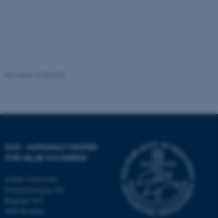
Funktionelle
Uklassificerede
Nødvendige cookies hjælper
med at gøre hjemmesiden
Revideret 22.06.2026
brugbar ved at aktivere nogle
grundlæggende funktioner
som navigation mm.
Hjemmesiden kan ikke
fungerer uden disse cookies.
DCE - NATIONALT CENTER
FOR MILJØ OG ENERGI
Navn
Udbyder / Domæne
Aarhus Universitet
be_typo_user
TYPO3 Association
.au.dk
Frederiksborgvej 399
Bygning 7411
4000 Roskilde