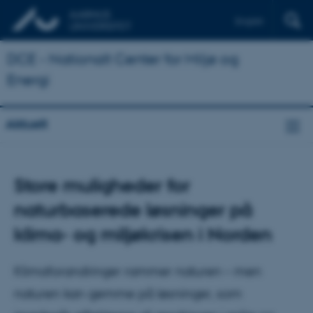
English
DCE - Nationalt Center for Miljø og
Energi
Aktuelt
Store muligheder for
naturbaserede løsninger på
klima- og miljøkrisen i Norden
Klimaforandringer rammer naturen – men
naturen kan gemme på løsninger, som