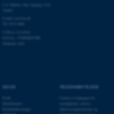
C.F. Møllers Allé, bygning 1110,
fe_typo_user
Typo3 Association
.au.dk
Aarhus
E-mail: dce@au.dk
Tlf: 8715 0000
CVR-nr.:31119103
EAN-nr.: 5798000867000
Stedkode: 6621
ASP.NET_SessionId
Microsoft Corporation
.au.dk
OM OS
VELKOMMEN TIL DCE
Profil
Centret er indgangen for
Medarbejdere
myndigheder, erhverv,
JSESSIONID
Oracle Corporation
Kontaktoplysninger
interesseorganisationer og
.au.dk