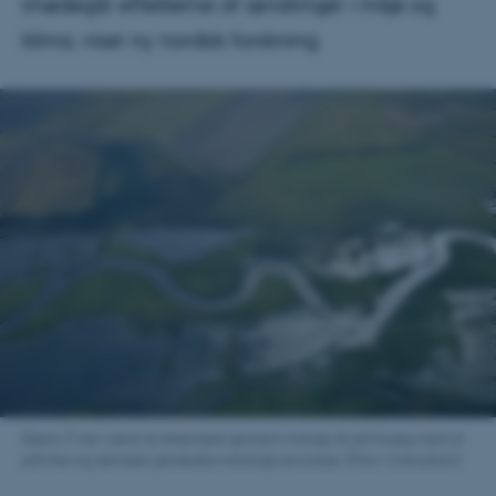
imødegår effekterne af ændringer i miljø og
klima, viser ny nordisk forskning.
Skjern Å har været et eksempel gennem mange år på forsøg med at
påvirke og dernæst genskabe naturlige processe. (Foto: Colourbox).