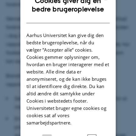
Cookies giver dig en
forskning i naturbaserede løsninger.
ENGLISH
bedre brugeroplevelse
DANISH
Gennem arbejdet med rapporten har forskerne kortlagt
forskningsprojekter på naturbaserede løsninger i Norden
Aarhus Universitet kan give dig den
i dag. Baseret på gennemgange af faglitteratur,
bedste brugeroplevelse, når du
rapporter og styringsdokumenter i de nordiske lande, har
vælger ”Accepter alle” cookies.
forskerne også formuleret en række anbefalinger, som
Cookies gemmer oplysninger om,
kan styrke arbejdet med naturbaserede løsninger.
hvordan en bruger interagerer med et
website. Alle dine data er
Blandt anbefalingerne fremhæver forskerne bag
anonymiseret, og de kan ikke bruges
rapporten følgende:
til at identificere dig direkte. Du kan
altid ændre dit samtykke under
Der er behov for tydelig politiske prioriteringer for at
Cookies i webstedets footer.
integrere NBS i politik og praksis
Universitetet bruger egne cookies og
cookies sat af vores
En tilpasning af de institutionelle strukturer,
samarbejdspartnere.
procedurer og politiske virkemidler på alle
styringsniveauer er afgørende for at styrke arbejdet