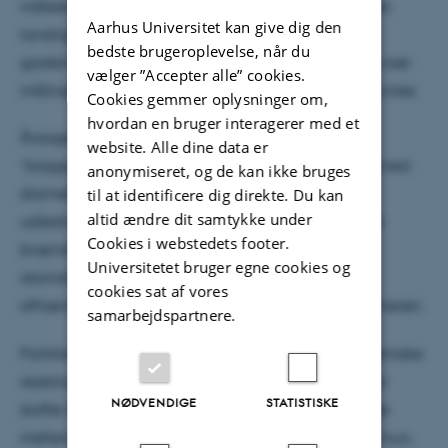
målestationen for bybaggrund i København og den
Aarhus Universitet kan give dig den
landlige målestation ved Risø ved Roskilde. Ved
bedste brugeroplevelse, når du
gademålestationen på H.C. Andersens Boulevard viser
vælger ”Accepter alle” cookies.
målingerne omtrent ens partikelantal sommer og vinter.
Cookies gemmer oplysninger om,
hvordan en bruger interagerer med et
Årsagen til disse månedsvariationer i
website. Alle dine data er
”baggrundsluften”er ifølge rapporten, at partikler med
anonymiseret, og de kan ikke bruges
diameter mellem 11 og 478 nm stammer fra
til at identificere dig direkte. Du kan
altid ændre dit samtykke under
udledninger fra vejtrafik og boligopvarmning med
Cookies i webstedets footer.
brændefyring samt fotokemiske reaktioner i
Universitetet bruger egne cookies og
atomsfæren. Og disse fotokemiske reaktioner er
cookies sat af vores
afhængige af sollyset, som der er mest af om sommeren.
samarbejdspartnere.
Partikler kan dannes af gasser ved såkaldte fotokemiske
reaktioner – kemien i luften ændrer sig dermed, når
NØDVENDIGE
STATISTISKE
stoffer bliver udsat for lys. De fotokemiske reaktioner
mellem partiklernes gasformige forstadier forløber kun,