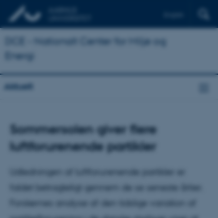
English
DCE - Nationalt Center for Miljø og
Energi
Aktuelt
Sommersolen giver flere
luftforurenende partikler
Udledningen af luftforurenende partikler er
faldet betragteligt gennem de se seneste årtier.
Forskernes analyse af den tidslige variation af