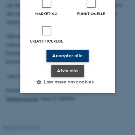
når der er sollys, og derfor ses et relativt stort bidrag til
den samlede mængde partikler fra de fotokemiske
MARKETING
FUNKTIONELLE
reaktioner om sommeren.
Målingerne er et supplement til
UKLASSIFICEREDE
luftovervågningsprogrammet under NOVANA og
bidrager med forskning omkring kilderne til
Accepter alle
partikelforureningen i Danmark.
Afvis alle
Læs rapporten ”
The Particle Project 2021
” her.
Læs mere om cookies
Kontakt : Seniorforsker Thomas Ellermann;
tel@envs.au.dk
. Mobil 51489584.
Nødvendige
Statistiske
Marketing
Funktionelle
Uklassificerede
Revideret 22.06.2026