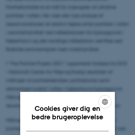
Partikelantallet er et mål for mængden af ultrafine
partikler i luften. Her viser den nye analyse af
sæsonvariationen et relativt højere antal partikler i luften
i sommerhalvåret ved målestationen for bybaggrund i
København og den landlige målestation ved Risø ved
Roskilde sammenlignet med vinterhalvåret.
I ”The Particle Project 2021” rapporterer forskere fra DCE
– Nationalt Center for Miljø og Energi resultater af
målinger af partikelstørrelser, partikelantal samt
elementært kulstof i luften i Københavns bybaggrund.
Målingerne fra bybaggrund sammenlignes med
resultaterne fra de øvrige målestationer i København.
Cookies giver dig en
ENGLISH
bedre brugeroplevelse
Målinger viser ifølge rapportens forfattere et højere
DANISH
partikelantal i sommerhalvåret end i vinterhalvåret ved