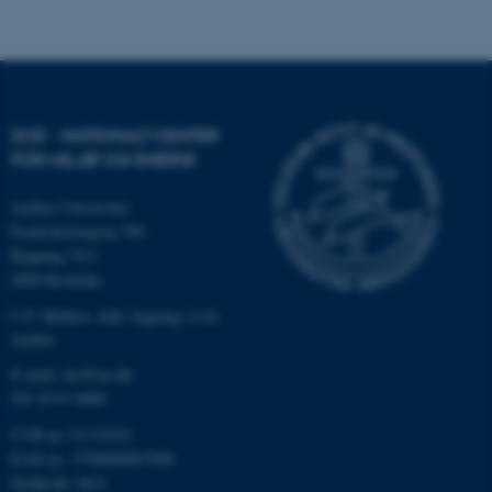
Nødvendige cookies hjælper
med at gøre hjemmesiden
brugbar ved at aktivere nogle
grundlæggende funktioner
som navigation mm.
DCE - NATIONALT CENTER
Hjemmesiden kan ikke
FOR MILJØ OG ENERGI
fungerer uden disse cookies.
Aarhus Universitet
Frederiksborgvej 399
Bygning 7411
Navn
Udbyder / Domæne
4000 Roskilde
be_typo_user
TYPO3 Association
C.F. Møllers Allé, bygning 1110,
.au.dk
Aarhus
E-mail: dce@au.dk
Tlf: 8715 0000
fe_typo_user
Typo3 Association
.au.dk
CVR-nr.:31119103
EAN-nr.: 5798000867000
Stedkode: 6621