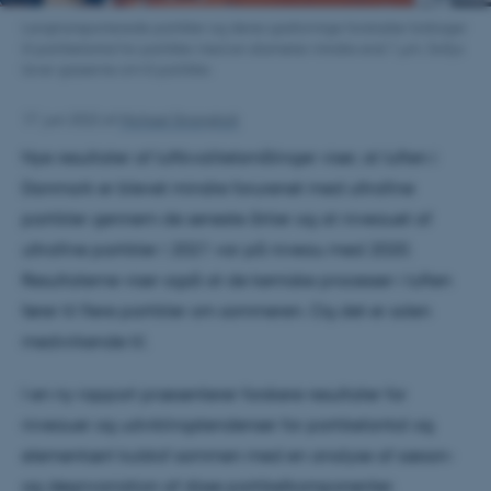
Langtransporterede partikler og deres gasformige forstadier bidrager
til partikelantal for partikler med en diameter mindre end 1 µm. Sollys
laver gasserne om til partikler.
17. juni 2022
af
Michael Strangholt
Nye resultater af luftkvalitetsmålinger viser, at luften i
Danmark er blevet mindre forurenet med ultrafine
partikler gennem de seneste årtier og at niveauet af
ultrafine partikler i 2021 var på niveau med 2020.
Resultaterne viser også at de kemiske processer i luften
fører til flere partikler om sommeren. Og det er solen
medvirkende til.
I en ny rapport præsenterer forskere resultater for
niveauer og udviklingstendenser for partikelantal og
elementært kulstof sammen med en analyse af sæson-
og døgnvariation af disse partikelkomponenter.