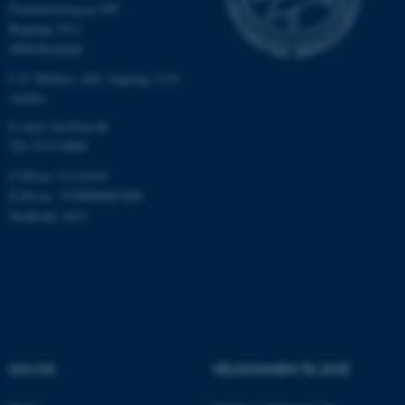
Frederiksborgvej 399
Bygning 7411
4000 Roskilde
fe_typo_user
Typo3 Association
.au.dk
C.F. Møllers Allé, bygning 1110,
Aarhus
E-mail: dce@au.dk
Tlf: 8715 0000
CVR-nr.:31119103
EAN-nr.: 5798000867000
Stedkode: 6621
ASP.NET_SessionId
Microsoft Corporation
.au.dk
OM OS
VELKOMMEN TIL DCE
JSESSIONID
Oracle Corporation