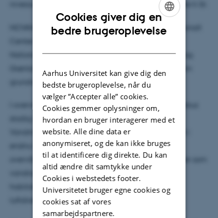
niveauerne for kvælstoftilførslerne til havet de sidste ti år.
Cookies giver dig en
ENGLISH
NOVANA-rapporterne er udarbejdet af DCE - Nationalt
bedre brugeroplevelse
Center for Miljø og Energi, Aarhus Universitet. De
DANISH
Nationale Geologiske Undersøgelser for Danmark og
Grønland (GEUS) udarbejder tilsvarende rapport om
Aarhus Universitet kan give dig den
grundvand og Miljøstyrelsen om punktkilder.
bedste brugeroplevelse, når du
vælger ”Accepter alle” cookies.
I overvågningsprogrammet NOVANA 2017-21 er fokus
Cookies gemmer oplysninger om,
stadig delvist rettet mod nationale planer som
hvordan en bruger interagerer med et
website. Alle dine data er
Vandmiljøplanerne eller Grøn Vækst, men nu også i
anonymiseret, og de kan ikke bruges
endnu højere grad mod statens
til at identificere dig direkte. Du kan
overvågningsforpligtigelser i forhold til EU-direktiver som
altid ændre dit samtykke under
vandrammedirektivet, havstrategidirektivet,
Cookies i webstedets footer.
habitatdirektivet, drikkevandsdirektivet og
Universitetet bruger egne cookies og
luftdirektiverne.
cookies sat af vores
samarbejdspartnere.