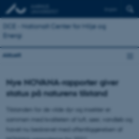
English
DCE - Nationalt Center for Miljø og
Energi
Aktuelt
Nye NOVANA-rapporter giver
status på naturens tilstand
Tilstanden for de vilde dyr og insekter er
sammen med kvaliteten af luft, søer, vandløb og
havet nu beskrevet med offentliggørelsen af