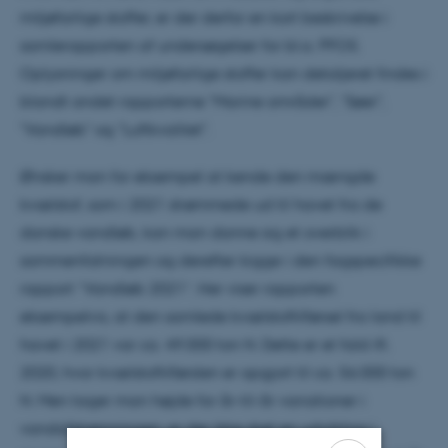
miljøfarlige stoffer, er der derfor en kort beskrivelse i
samlerapporten af undersøgelser for bl.a. PFOS.
Oplysninger om miljøfarlige stoffer kan detaljeret findes i
blandt andet rapporterne "Marine områder", "Søer",
"Vandløb" og "Luftkvalitet".
Ønsker man for eksempel at kende den mængde
kvælstof, som i 2021 strømmede ud til havet fra de
danske vandløb, kan man danne sig et overblik i
sammenfatningen og derefter kigge i den fagspecifikke
rapport ”Vandløb 2021”. Her viser rapporten
eksempelvis, at den samlede kvælstoftilførsel fra land til
havet i 2021 var ca. 49.000 ton N. Dette er et fald ift.
2020, hvor kvælstoftilførslen er opgjort til ca. 56.000 ton
N. Men tager man højde for år-til-år variationer i
vandafstrømningen, er der ikke sket en udvikling i