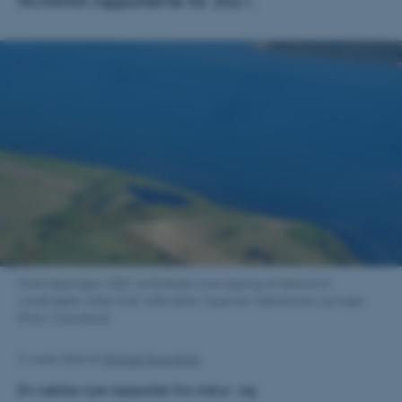
NOVANA-rapporterne for 2021.
Overvågningen i 2021 omfattede overvågning af tilstand af
vandmiljøet, luften (inkl. luftkvalitet i byerne), habitatarter og fugle.
(Foto: Colourbox)
3. marts 2023
af
Michael Strangholt
En række nye rapporter fra natur- og