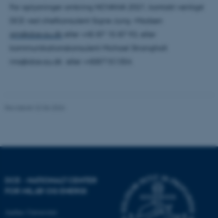
For oplysninger omkring NOVANA 2021, kontakt venligst
Nødvendige
Statistiske
Marketing
DCE ved chefkonsulent Signe Jung -Madsen
Funktionelle
Uklassificerede
sjm@dce.au.dk
eller +45 87 15 87 93, eller
kommunikationskonsulent Michael Strangholt
mis@dce.au.dk eller +4587151354.
Nødvendige cookies hjælper
med at gøre hjemmesiden
brugbar ved at aktivere nogle
grundlæggende funktioner
Revideret 22.06.2026
som navigation mm.
Hjemmesiden kan ikke
fungerer uden disse cookies.
DCE - NATIONALT CENTER
Navn
Udbyder / Domæne
FOR MILJØ OG ENERGI
be_typo_user
TYPO3 Association
.au.dk
Aarhus Universitet