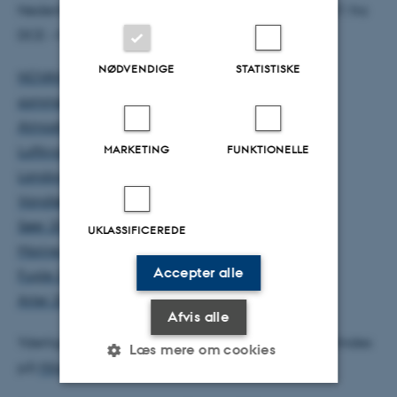
Nedenfor findes links til NOVANA-rapporter for 2021 fra
DCE – Nationalt Center for Miljø og Energi:
NØDVENDIGE
STATISTISKE
NOVANA 2021. Tilstand og udvikling - faglig
sammenfatning
Atmosfærisk deposition 2021
MARKETING
FUNKTIONELLE
Luftkvalitet 2021
Landovervågningsoplande 2021
Vandløb 2021
*
Søer 2021
UKLASSIFICEREDE
Marine områder 2021
Accepter alle
Fugle 2020-2021
Arter 2021
Afvis alle
Yderligere information om NOVANA kan desuden findes
Læs mere om cookies
på
Miljøstyrelsens hjemmeside