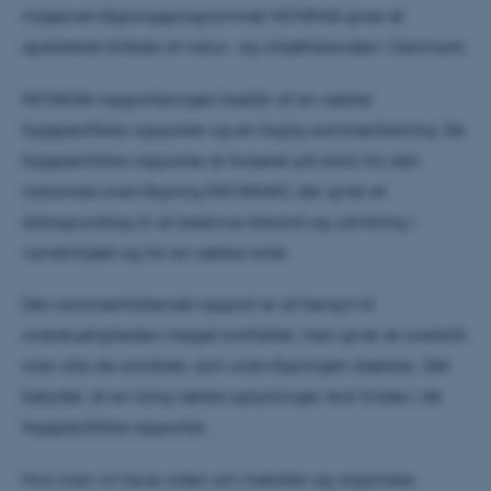
miljøovervågningsprogrammet NOVANA giver et
opdateret billede af natur- og miljøtilstanden i Danmark.
NOVANA-rapporteringen består af en række
fagspecifikke rapporter og en faglig sammenfatning. De
fagspecifikke rapporter er baseret på data fra den
nationale overvågning (NOVANA), der giver et
datagrundlag til at beskrive tilstand og udvikling i
vandmiljøet og for en række arter.
Den sammenfattende rapport er af hensyn til
overskueligheden meget kortfattet, men giver et overblik
over alle de områder, som overvågningen dækker. Det
betyder, at en lang række oplysninger skal findes i de
fagspecifikke rapporter.
Hvis man vil have viden om metaller og organiske