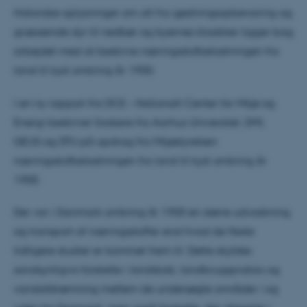
Historiske oplysninger om alt fra gødningsopbevaring og
græssende dyr til nedbør og byernes kloakker ligger bag
arbejdet med at beskrive næringsstofbelastningen fra
land til kyst omkring år 1900.
I en ny rapport fra DCE – Nationalt Center for Miljø og
Energi beskriver forskere fra Aarhus Universitet, DMI,
GEUS og DTU på opdrag fra Miljøstyrelsen
næringsstofbelastningen fra land til kyst omkring år
1900.
Der var i Danmark omkring år 1900 en større udvaskning
og transport af næringsstoffer end hvad de fleste
tidligere studier er kommet frem til. Dette skyldes
sandsynligvis forskelle i landskab, landbrugspraksis og
vandafstrømning mellem de undersøgte områder i og