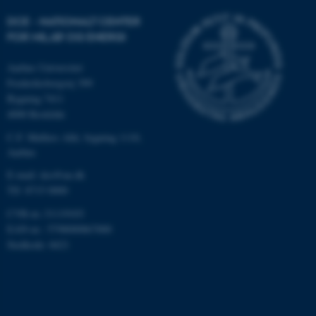
be_typo_user
TYPO3 Association
.au.dk
DCE - NATIONALT CENTER
FOR MILJØ OG ENERGI
Aarhus Universitet
fe_typo_user
Typo3 Association
Frederiksborgvej 399
.au.dk
Bygning 7411
4000 Roskilde
C.F. Møllers Allé, bygning 1110,
Aarhus
E-mail: dce@au.dk
Tlf: 8715 0000
CVR-nr.:31119103
EAN-nr.: 5798000867000
Stedkode: 6621
ASP.NET_SessionId
Microsoft Corporation
.au.dk