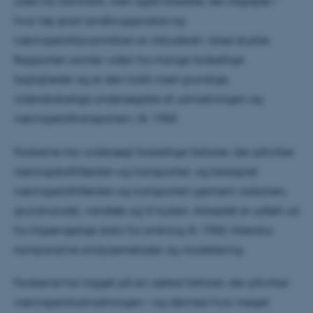
uden for Danmark, men også forskelle, der afspejler i
hvor høj grad landbrugspraksis og
næringsstofdynamikken er inkluderet i disse studier.
Rapporten samler viden fra mange forskellige
fagligheder og er den hidtil mest grundige,
videnskabelige undersøgelse af udvaskningen og
næringsstoftransporten i år 1900.
Forskerne har undersøgt forskellige faktorer, der påvirker
næringsstoftilførslen og transporten, og beregnet
næringsstoftilførslen og transporten gennem rodzonen,
grundvandet, vandløb og til kysten. Arbejdet er udført ud
fra tilgængelige data fra omkring år 1900, litteratur,
komparative analysemetoder og modellering.
Forskerne har kigget på en række faktorer, der påvirker
næringsstofudvaskningen – og dermed hvor meget