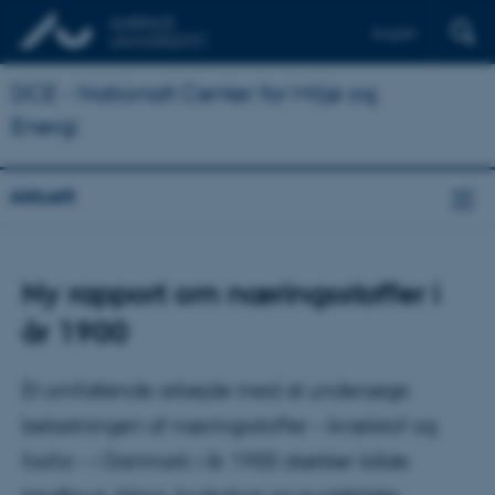
English
DCE - Nationalt Center for Miljø og
Energi
Aktuelt
Ny rapport om næringsstoffer i
år 1900
Et omfattende arbejde med at undersøge
belastningen af næringsstoffer – kvælstof og
fosfor – i Danmark i år 1900 dækker både