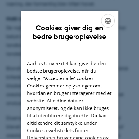
næring, der formentlig blev tilført havet.
Hidtil mest omfattende datagrundlag
Cookies giver dig en
De vigtigste faktorer, som forskerne bag rapporten har
ENGLISH
bedre brugeroplevelse
belyst er klima, hydrologi, arealanvendelse,
DANISH
landbrugspraksis og dræning, byudvikling og
landskabsforhold.
Aarhus Universitet kan give dig den
Blandt andet har forskerne forsøgt at skabe et realistisk
bedste brugeroplevelse, når du
billede af næringsstofbelastningen fra datidens
vælger ”Accepter alle” cookies.
Cookies gemmer oplysninger om,
kloakering, ligesom landbrugspraksis og
hvordan en bruger interagerer med et
arealanvendelse i forskellige dele af landet er blevet
website. Alle dine data er
analyseret i detaljer.
anonymiseret, og de kan ikke bruges
til at identificere dig direkte. Du kan
Eksempelvis er rodzonekoncentrationen af kvælstof
altid ændre dit samtykke under
blevet fastsat ved opdeling i forskellige kategorier af
Cookies i webstedets footer.
arealanvendelse. Analyserne af arealanvendelsens
Universitetet bruger egne cookies og