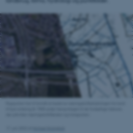
landbrug, klima, hydrologi og punktkilder.
Rapporten har til formål at beskrive næringsstofbelastningen fra land
til kyst omkring år 1900 under hensyntagen til de forskellige faktorer,
der påvirker næringsstoftilførslen og transporten.
17. juni 2022
af
Michael Strangholt