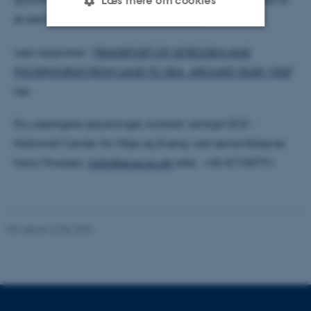
Læs mere om cookies
et estimat af kvælstoftilførsel til havet.
Læs rapporten "
TRANSPORT OF NITROGEN AND
Nødvendige
Statistiske
Marketing
PHOSPHORUS FROM LAND TO SEA AROUND YEAR 1900
"
Funktionelle
Uklassificerede
her.
For yderligere oplysninger, kontakt venligst DCE -
Nødvendige cookies hjælper
Nationalt Center for Miljø og Energi ved seniorrådgiver
med at gøre hjemmesiden
Hans Thodsen,
hath@ecos.au.dk
eller +45 87158791.
brugbar ved at aktivere nogle
grundlæggende funktioner
som navigation mm.
Hjemmesiden kan ikke
Revideret 22.06.2026
fungerer uden disse cookies.
Navn
Udbyder / Domæne