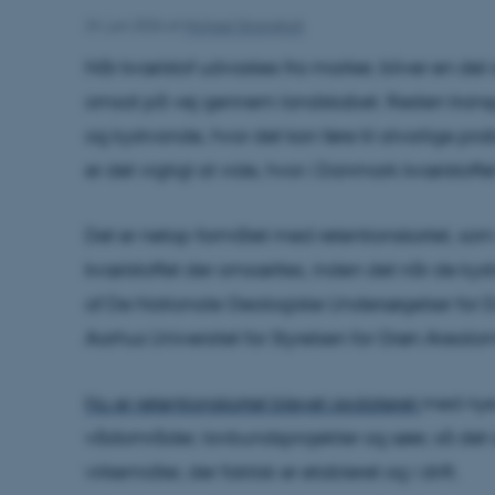
24. juni 2026
af
Michael Strangholt
Når kvælstof udvaskes fra marker, bliver en del a
omsat på vej gennem landskabet. Resten transpo
og kystvande, hvor det kan føre til alvorlige prob
er det vigtigt at vide, hvor i Danmark kvælstoff
Det er netop formålet med retentionskortet, som 
kvælstoffet der omsættes, inden det når de kyst
af De Nationale Geologiske Undersøgelser fo
Aarhus Universitet for Styrelsen for Grøn Area
Nu er retentionskortet blevet opdateret
med nye
vådområder, lavbundsprojekter og søer, så det a
virkemidler, der faktisk er etableret og i drift.