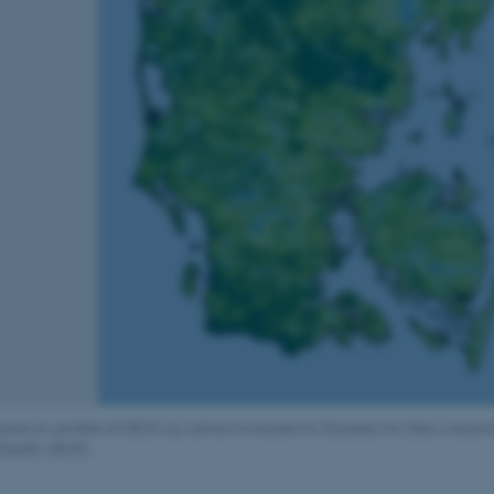
ortet er udviklet af GEUS og Aarhus Universitet for Styrelsen for Grøn Areal
(Grafik: GEUS).