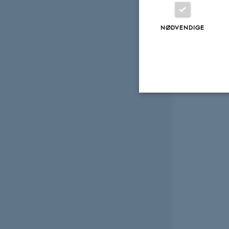
NØDVENDIGE
Nødvendige
Nødvendige cooki
grundlæggende fu
cookies.
Navn