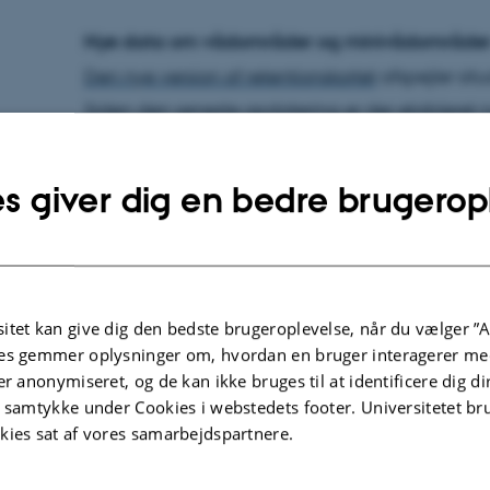
Nye data om vådområder og minivådområde
Den nye version af retentionskortet
afspejler si
Siden den seneste opdatering er der etableret ny
samtidig med at der er indsamlet ny viden om e
s giver dig en bedre brugerop
En af de største ændringer er, at antallet af re
steget markant. Hvor retentionskortet fra 202
indgår der nu 296 minivådområder samt to fil
er oplysninger om restaurerede vådområder og
itet kan give dig den bedste brugeroplevelse, når du vælger ”A
opdateret.
es gemmer oplysninger om, hvordan en bruger interagerer med
er anonymiseret, og de kan ikke bruges til at identificere dig d
t samtykke under Cookies i webstedets footer. Universitetet br
Samtidig er nogle projekter udgået af beregning
kies sat af vores samarbejdspartnere.
tidligere data som planlagte projekter, men end
Opdateringen betyder derfor, at kortet i højere 