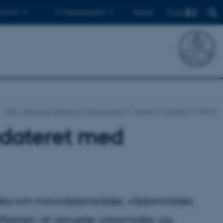
Find
 ph.d.er
Til medarbejdere
English
DCE - Nationalt Center for Miljø og Energi
Aktuelt
Nyheder
Nyhed
pdateret med
data om minivådområder, vådområder,
fekten af aktuelle virkemidler og