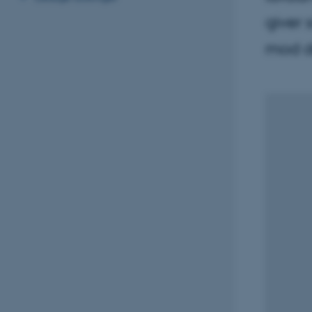
giver 
mod d