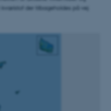
t kvælstof der tilbageholdes på vej