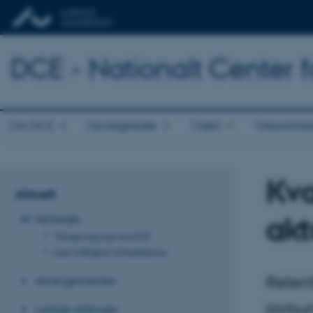
DCE - Nationalt Center f
Om DCE
Myndigheder
Viden
Virksomhe
Kvæ
Aktuelt
akt
Nyheder
Tilmeld dig Nyt fra DCE
Læs tidligere nyhedsbreve
Reten
Arrangementer
lavbun
Ledige stillinger