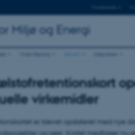
Til studerende
Til
or Miljø og Energi
der
Overvågning
Aktuelt
Udgivelser
lstofretentionskort o
uelle virkemidler
tionskortet er blevet opdateret med nye 
dsprojekter og søer. Kortet medtager nu ef