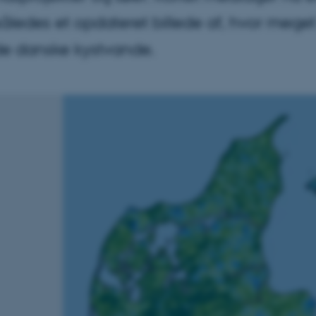
således et opdateret billede af, hvor mege
e danske kystvande.