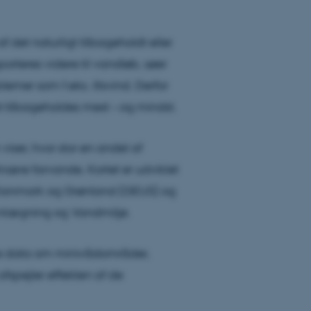
f det naturligt tilbageholdt eller
rteres videre til vandløb, søer
lemer som f.eks. iltsvind. Derfor
et tilbageholdes mest – og mindst.
viser, hvor stor en andel af
nære farvande. Kortet er udviklet
r Danmark og Grønland (GEUS) og
lomlægning og Vandmiljø.
 data om minivådområder,
fspejler effekten af de