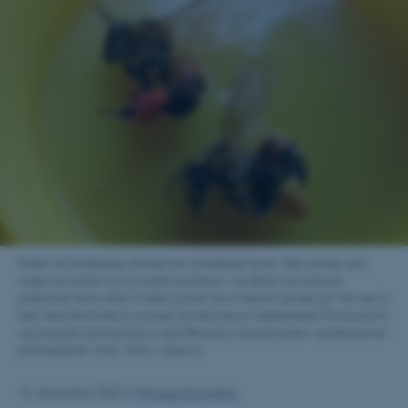
Pollen fra forskellige planter har forskellige farver. Bier samler som
regel kun pollen fra en enkelt planteart, og derfor har biernes
pollenlast farve efter, hvilken plante de er blevet samlet på. Her ses to
bier med henholdsvis orange (sandsynligvis mælkebøtte (Taraxacum)
og lysegule (sandsynligvis raps (Brassica napus)) pollen i pollenkurven
på bagbenet. Foto: Yoko L. Dupont.
15. december 2022
af
Michael Strangholt