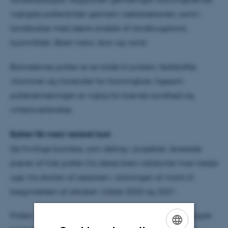
vigtigste pollenkilder gennem vækstsæsonen, samt i
landskaber med større andele af landbrugsland,
byområder, åben natur, skov og vand.
Blomsternes pollen er en kilde til protein, fedtstoffer,
vitaminer og mineraler for honningbier, ligesom
pollenernæringen er vigtig for biernes sundhed og
vinteroverlevelse.
Bybier får mest varieret kost
De frivillige biavlere, som deltog i projektet, leverede
prøver af frisk pollen fra deres biers vokstavler hver tredje
uge, fra starten af sæsonen i slutningen af marts til
begyndelsen af oktober i både 2020 og 2021.
Pollen i prøverne blev derefter bestemt ved morfologisk