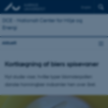
English
DCE - Nationalt Center for Miljø og
Energi
Aktuelt
Kortlægning af biers spisevaner
Nyt studie viser, hvilke typer blomsterpollen
danske honningbier indsamler hen over året.