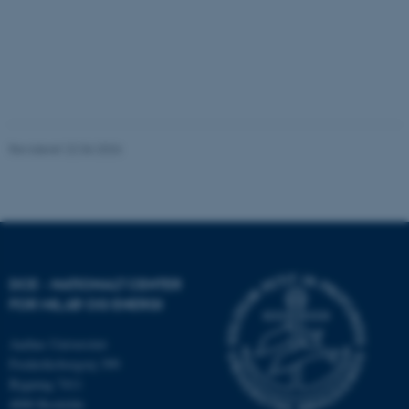
Funktionelle
Uklassificerede
Nødvendige cookies hjælper
med at gøre hjemmesiden
brugbar ved at aktivere nogle
Revideret 22.06.2026
grundlæggende funktioner
som navigation mm.
Hjemmesiden kan ikke
fungerer uden disse cookies.
DCE - NATIONALT CENTER
FOR MILJØ OG ENERGI
Navn
Udbyder / Domæne
be_typo_user
TYPO3 Association
Aarhus Universitet
.au.dk
Frederiksborgvej 399
Bygning 7411
4000 Roskilde