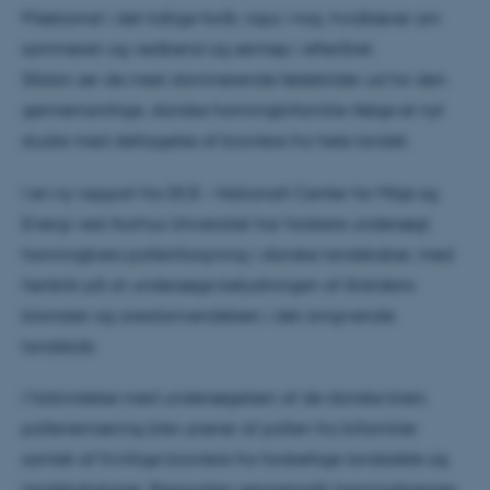
Pileblomst i det tidlige forår, raps i maj, hvidkløver om
sommeren og vedbend og sennep i efteråret.
Sådan ser de mest dominerende fødekilder ud for den
gennemsnitlige, danske honningbifamilie ifølge et nyt
studie med deltagelse af biavlere fra hele landet.
I en ny rapport fra DCE – Nationalt Center for Miljø og
Energi ved Aarhus Universitet har forskere undersøgt
honningbiers pollenforsyning i danske landskaber, med
henblik på at undersøge betydningen af årstidens
blomster og arealanvendelsen i det omgivende
landskab.
I forbindelse med undersøgelsen af de danske biers
pollenernæring blev prøver af pollen fra bifamilier
samlet af frivillige biavlere fra forskellige landsdele og
landskabstyper. Rapporten gennemgår honningbiernes