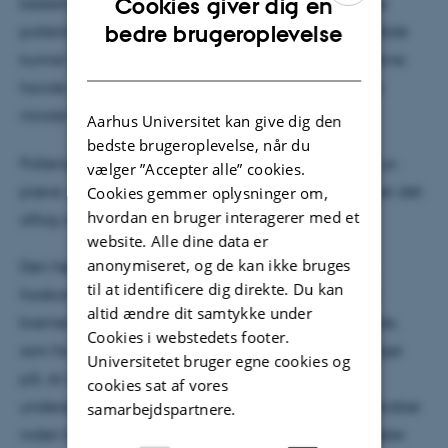
Cookies giver dig en
bestemmelse ved lysmikroskopi. I alt 105 forskellige
ENGLISH
bedre brugeroplevelse
pollentyper blev identificeret i prøverne. På den måde
kunne forskerne bestemme, hvilke typer pollen, bierne
DANISH
havde indsamlet på forskellige tidspunkter og ikke
mindst forskellige steder i landet.
Aarhus Universitet kan give dig den
bedste brugeroplevelse, når du
Pollendiversitet, det vil sige antallet af pollentyper pr.
vælger ”Accepter alle” cookies.
prøve, steg gennem sæsonen indtil august, hvorefter det
Cookies gemmer oplysninger om,
hvordan en bruger interagerer med et
aftog om efteråret, viser rapporten.
website. Alle dine data er
anonymiseret, og de kan ikke bruges
Den højeste diversitet i biernes indsamlede pollen
til at identificere dig direkte. Du kan
forekom i byområder, og i lidt mindre omfang, når
altid ændre dit samtykke under
biernes træk var begrænset til et afgrænset område,
Cookies i webstedets footer.
som for eksempel på øer. Rapportens forfattere peger
Universitetet bruger egne cookies og
på, at skal det skal tages i betragtning, at alle de
cookies sat af vores
undersøgte områder indeholdt flere typer af landskaber
samarbejdspartnere.
inden for biernes typiske flyveafstand på tre kilometer