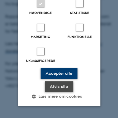
fra bigården.
NØDVENDIGE
STATISTISKE
Rapporten indgår i et større studie om danske bier, som
er betalt ligeligt mellem EU-kommissionen og Ministeriet
for Fødevarer, Landbrug og Fiskeri.
MARKETING
FUNKTIONELLE
Læs hele rapporten ”
Honningbiers pollenforsyning i
danske landskaber
” her.
UKLASSIFICEREDE
For yderligere oplysninger, kontakt venligst DCE –
Nationalt Center for Miljø og Energi ved seniorforsker
Accepter alle
Yoko L. Dupont
yoko.dupont@ecos.au.dk
eller tlf.:
+4521343591.
Afvis alle
Læs mere om cookies
Nødvendige
Statistiske
Marketing