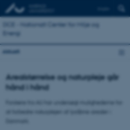
English
DCE - Nationalt Center for Miljø og
Energi
Aktuelt
Arealstørrelse og naturpleje går
hånd i hånd
Forskere fra AU har undersøgt mulighederne for
at forbedre naturplejen af lysåbne arealer i
Danmark.