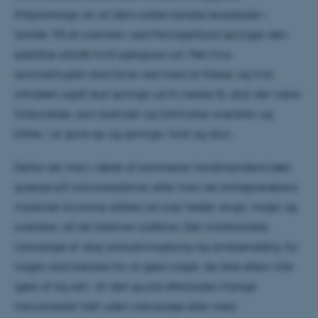
Klitplantage, en af dens sidste kendte levesteder i
landet. På et overdrev ved Mariagerfjord springer den
sjældne orkidé hvid sækspore ud. Men hvis
sommerfuglen skal blive ved med at flakse, og hvis
orkideen også skal springe ud til næste år, skal der være
forstyrrelser, som bremser og forhindrer overdrev og
klitter i at spire op og springe i krat og skov.
Derfor ser man i løbet af sommeren landmandens køer
græsse på naturarealerne, eller man ser entreprenørens
maskiner brumme afsted ud over heder, enge, moser og
overdrev, så de forbliver lysåbne. Den traditionelle
naturpleje er dog omkostningstung og omstændelig, for
nogen skal betales for at gøre noget, de ikke ellers ville
gøre af sig selv. Af den grund efterlades mange
naturarealer helt uden naturpleje eller med