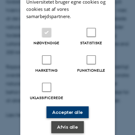
Universitetet bruger egne cookies og
forskerne i rapporten tillader naturarealerne at gå på
cookies sat af vores
tværs af veje - som det er kendt fra Lille Vildmose - viser,
samarbejdspartnere.
at der er potentiale i Danmark til at danne 55 varierede
naturområder på mere end 1000 ha. De store områder
fordeler sig over hele landet (dog undtagen Fyn og
NØDVENDIGE
STATISTISKE
Lolland-Falster), men de tre største områder på mere end
2
200 km
ligger alle i Vestjylland.
Rapporten viser samtidig, at mange naturarealer, særligt
MARKETING
FUNKTIONELLE
overdrevene, er små (< 10 ha) og ligger isoleret fra andre
naturarealer. Derfor vil der også i fremtiden være et
behov for detailforvaltning med traditionel naturpleje for
UKLASSIFICEREDE
at sikre naturarealernes tilstand og de arter, de huser.
Accepter alle
Læs hele rapporten
her
.
Afvis alle