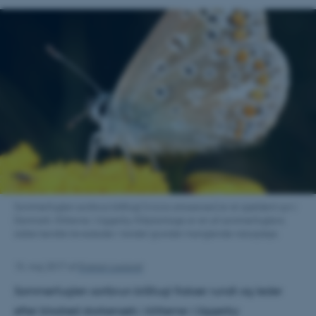
Sommerfuglen sortbrun blåfugl (Aricia artaxerxes) er et sjældent syn i
Danmark. Klitterne i Uggerby Klitplantage er en af sommerfuglens
sidste kendte levesteder i landet grundet manglende naturpleje.
15. maj 2017
af
Kristian Laulund
Sommerfuglen sortbrun blåfugl flakser rundt og leder
efter blodrød storkenæb i klitterne i Uggerby