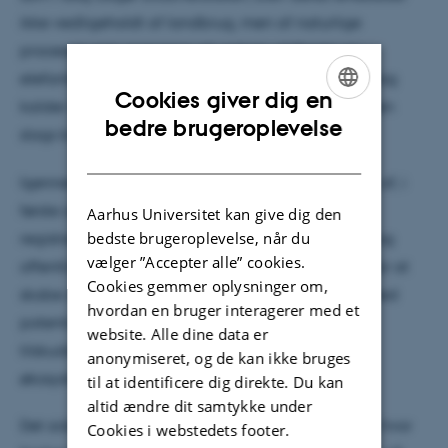
ikke vedligeholdt af landbrug, men af naturlige
processer som græsning af urokser, vildheste og
elefanter, stormfald, oversvømmelser og brand. I dag
Cookies giver dig en
kalder man det selvforvaltende økosystemer, og den
ENGLISH
bedre brugeroplevelse
slags kræver masser af plads.
DANISH
Igennem en række scenarier for sammenlægning af, i
første omgang, eksisterende Natura 2000 § 3-
Aarhus Universitet kan give dig den
bedste brugeroplevelse, når du
registrerede naturarealer, og dernæst § 3-arealer og
vælger ”Accepter alle” cookies.
offentlig skov, har forskerne set på mulighederne for at
Cookies gemmer oplysninger om,
skabe større arealmæssige forvaltningsenheder med
hvordan en bruger interagerer med et
potentiale for helårsgræsning uden brug af
website. Alle dine data er
tilskudsfodring, vildtgræsning og selvforvaltende
anonymiseret, og de kan ikke bruges
økosystemer.
til at identificere dig direkte. Du kan
altid ændre dit samtykke under
Det sidste scenarie, hvor skovene er tænkt med og hvor
Cookies i webstedets footer.