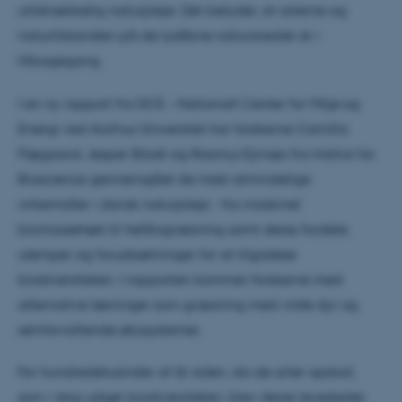
utilstrækkelig naturpleje. Det betyder, at arterne og
naturtilstanden på de lysåbne naturarealer er i
tilbagegang.
I en ny rapport fra DCE – Nationalt Center for Miljø og
Energi ved Aarhus Universitet har forskerne Camilla
Fløjgaard, Jesper Bladt og Rasmus Ejrnæs fra Institut for
Bioscience gennemgået de mest almindelige
virkemidler i dansk naturpleje - fra maskinel
biomassehøst til helårsgræsning samt deres fordele,
ulemper og forudsætninger for at tilgodese
biodiversiteten. I rapporten kommer forskerne med
alternative løsninger som græsning med vilde dyr og
selvforvaltende økosystemer.
For hundredetusinder af år siden, da de arter opstod,
som i dag udgør biodiversiteten, blev deres levesteder