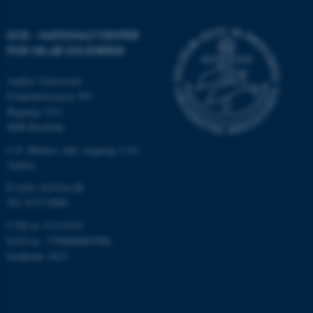
be_typo_user
TYPO3 Association
.au.dk
DCE - NATIONALT CENTER
FOR MILJØ OG ENERGI
Aarhus Universitet
fe_typo_user
Typo3 Association
.au.dk
Frederiksborgvej 399
Bygning 7411
4000 Roskilde
C.F. Møllers Allé, bygning 1110,
Aarhus
E-mail: dce@au.dk
Tlf: 8715 0000
CVR-nr.:31119103
EAN-nr.: 5798000867000
Stedkode: 6621
ASP.NET_SessionId
Microsoft Corporation
.au.dk