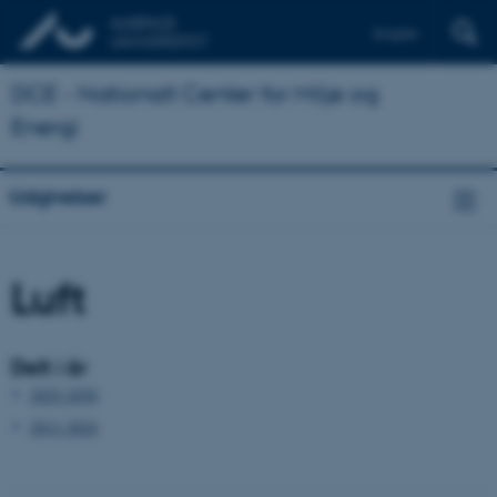
English
DCE - Nationalt Center for Miljø og
Energi
Udgivelser
Luft
Delt i år
2025-2030
2011-2024