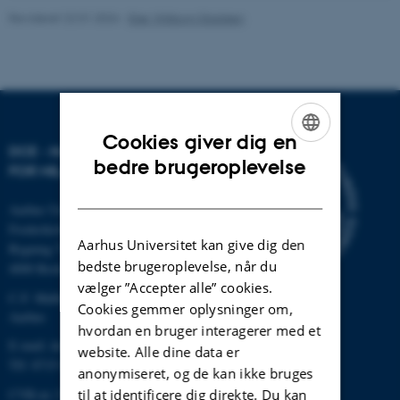
Revideret 22.01.2026
-
Else Vihlborg Staalsen
Cookies giver dig en
DCE - NATIONALT CENTER
ENGLISH
bedre brugeroplevelse
FOR MILJØ OG ENERGI
DANISH
Aarhus Universitet
Frederiksborgvej 399
Aarhus Universitet kan give dig den
Bygning 7411
bedste brugeroplevelse, når du
4000 Roskilde
vælger ”Accepter alle” cookies.
C.F. Møllers Allé, bygning 1110,
Cookies gemmer oplysninger om,
Aarhus
hvordan en bruger interagerer med et
E-mail: dce@au.dk
website. Alle dine data er
Tlf: 8715 0000
anonymiseret, og de kan ikke bruges
til at identificere dig direkte. Du kan
CVR-nr.:31119103