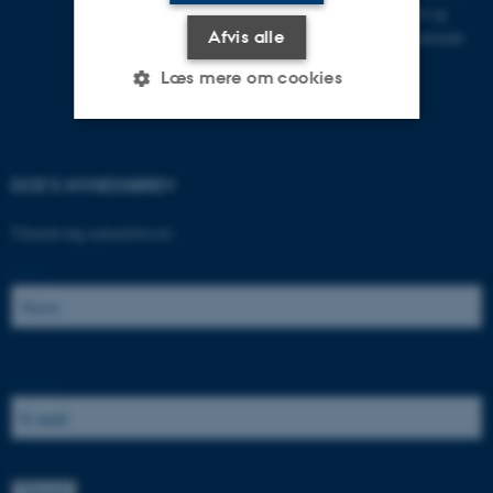
på forskning af høj kvalitet og
Afvis alle
bidrager dermed til den nationale
og internationale
Læs mere om cookies
samfundsudvikling.
Nødvendige
Statistiske
Marketing
DCE'S NYHEDSBREV
Funktionelle
Uklassificerede
Tilmeld dig nyhedsbrevet:
Navn:
Nødvendige cookies hjælper
med at gøre hjemmesiden
brugbar ved at aktivere nogle
grundlæggende funktioner
E-mail:
som navigation mm.
Hjemmesiden kan ikke
fungerer uden disse cookies.