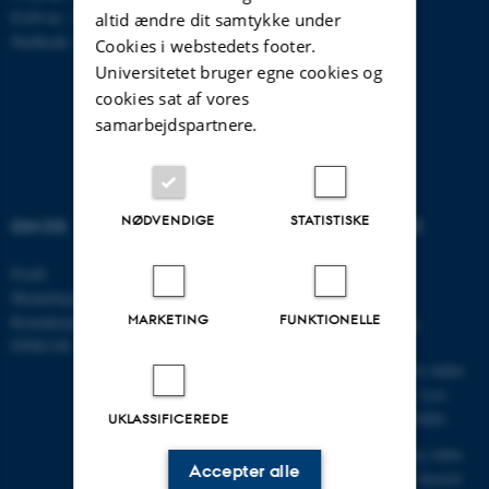
EAN-nr.: 5798000867000
altid ændre dit samtykke under
Stedkode: 6621
Cookies i webstedets footer.
Universitetet bruger egne cookies og
cookies sat af vores
samarbejdspartnere.
NØDVENDIGE
STATISTISKE
OM OS
VELKOMMEN TIL DCE
Profil
Centret er indgangen for
Medarbejdere
myndigheder, erhverv,
MARKETING
FUNKTIONELLE
Kontaktoplysninger
interesseorganisationer og
FIND OS
offentligheden til Aarhus
Universitets faglige miljøer inden
for natur, miljø og energi.
Læs
mere om centret i denne folder
.
UKLASSIFICEREDE
DCE leverer rådgivning og viden
Accepter alle
om natur, miljø og energi baseret