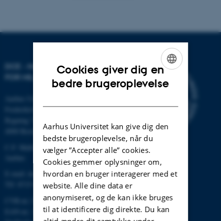
DCE - NATIONALT CENTER
Cookies giver dig en
FOR MILJØ OG ENERGI
ENGLISH
bedre brugeroplevelse
DANISH
Aarhus Universitet
Frederiksborgvej 399
Bygning 7411
Aarhus Universitet kan give dig den
4000 Roskilde
bedste brugeroplevelse, når du
C.F. Møllers Allé, bygning 1110,
vælger ”Accepter alle” cookies.
Aarhus
Cookies gemmer oplysninger om,
E-mail: dce@au.dk
hvordan en bruger interagerer med et
Tlf: 8715 0000
website. Alle dine data er
anonymiseret, og de kan ikke bruges
CVR-nr.:31119103
til at identificere dig direkte. Du kan
EAN-nr.: 5798000867000
altid ændre dit samtykke under