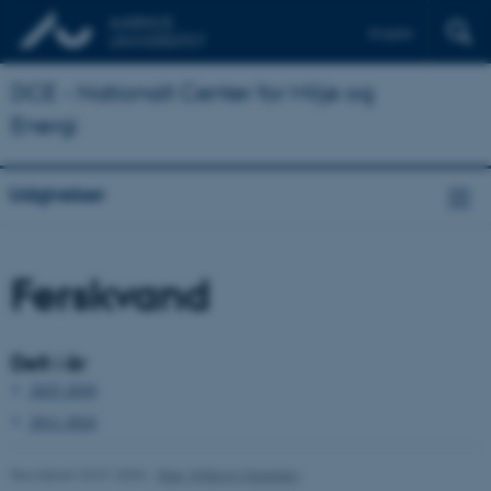
English
DCE - Nationalt Center for Miljø og
Energi
Udgivelser
Ferskvand
Delt i år
2025-2030
2011-2024
Revideret 23.01.2026
-
Else Vihlborg Staalsen