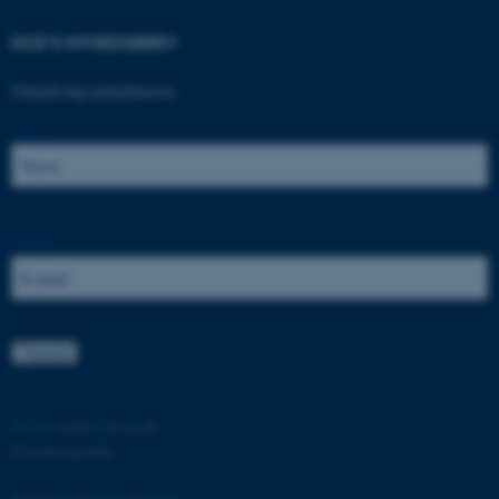
be_typo_user
TYPO3 Association
.au.dk
DCE'S NYHEDSBREV
Tilmeld dig nyhedsbrevet:
fe_typo_user
Typo3 Association
Navn:
.au.dk
E-mail:
©
—
Cookies på au.dk
ASP.NET_SessionId
Microsoft Corporation
Privatlivspolitik
.au.dk