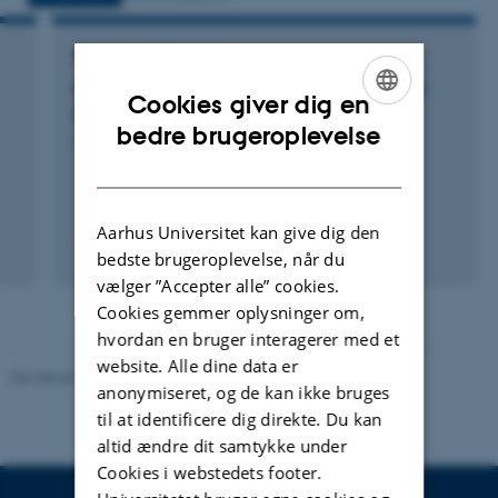
FORSKNINGSPROJEKT
SPICOSA: Science and Policy Integration for
Cookies giver dig en
Coastal System Assessment
ENGLISH
bedre brugeroplevelse
1. feb. 2007
-
31. jan. 2011
DANISH
Aarhus Universitet kan give dig den
bedste brugeroplevelse, når du
vælger ”Accepter alle” cookies.
Cookies gemmer oplysninger om,
hvordan en bruger interagerer med et
website. Alle dine data er
Revideret 20.03.2025
-
Anja Skjoldborg Hansen
anonymiseret, og de kan ikke bruges
til at identificere dig direkte. Du kan
altid ændre dit samtykke under
Cookies i webstedets footer.