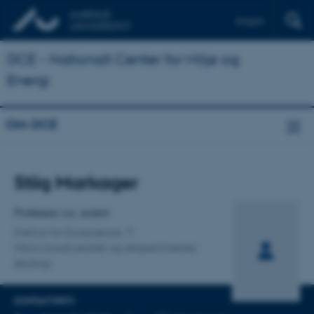
English
DCE - Nationalt Center for Miljø og
Energi
Om DCE
Titel
Stiig Markager
Primær tilknytning
Professor, Lic. scient
Institut for Ecoscience
Marin biodiversitet og eksperimentel
økologi
KONTAKTINFO