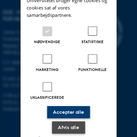
Universitetet bruger egne cookies og
cookies sat af vores
DCE - NATIONALT CENTER
samarbejdspartnere.
FOR MILJØ OG ENERGI
Aarhus Universitet
Frederiksborgvej 399
NØDVENDIGE
STATISTISKE
Bygning 7411
4000 Roskilde
C.F. Møllers Allé, bygning 1110,
Aarhus
MARKETING
FUNKTIONELLE
E-mail: dce@au.dk
Tlf: 8715 0000
CVR-nr.:31119103
UKLASSIFICEREDE
EAN-nr.: 5798000867000
Stedkode: 6621
Accepter alle
Afvis alle