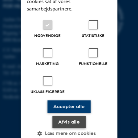
cookies sat af vores
FOR MILJØ OG ENERGI
samarbejdspartnere.
Aarhus Universitet
Frederiksborgvej 399
Bygning 7411
NØDVENDIGE
STATISTISKE
4000 Roskilde
C.F. Møllers Allé, bygning 1110,
Aarhus
MARKETING
FUNKTIONELLE
E-mail: dce@au.dk
Tlf: 8715 0000
CVR-nr.:31119103
EAN-nr.: 5798000867000
UKLASSIFICEREDE
Stedkode: 6621
Accepter alle
Afvis alle
Læs mere om cookies