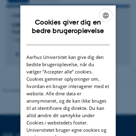
FORSKNINGSPROJEKT
Cookies giver dig en
CIRCE: Center on Informatics Research on
ENGLISH
bedre brugeroplevelse
Complexity in Ecology (CIRCE)
DANISH
1. jan. 2012
-
31. dec. 2016
Aarhus Universitet kan give dig den
bedste brugeroplevelse, når du
vælger ”Accepter alle” cookies.
Cookies gemmer oplysninger om,
hvordan en bruger interagerer med et
Revideret 20.03.2025
-
Anja Skjoldborg Hansen
website. Alle dine data er
anonymiseret, og de kan ikke bruges
til at identificere dig direkte. Du kan
altid ændre dit samtykke under
Cookies i webstedets footer.
Universitetet bruger egne cookies og
DCE - NATIONALT CENTER