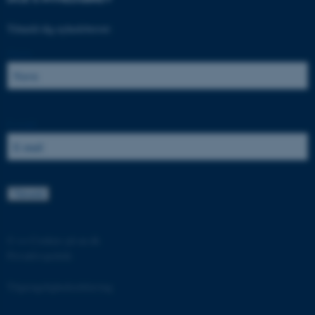
.au.dk
Tilmeld dig nyhedsbrevet:
Navn:
fe_typo_user
Typo3 Association
.au.dk
E-mail:
©
—
Cookies på au.dk
Privatlivspolitik
ASP.NET_SessionId
Microsoft Corporation
.au.dk
Tilgængelighedserklæring