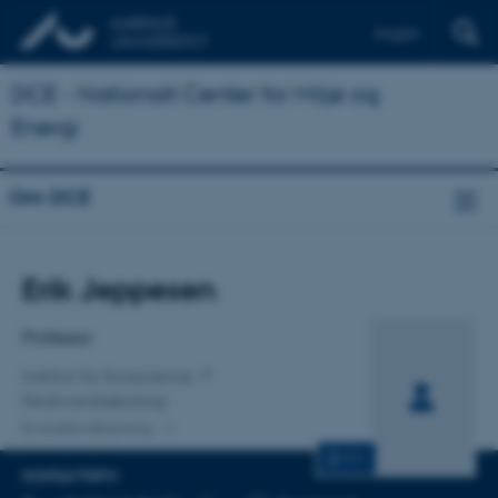
English
DCE - Nationalt Center for Miljø og
Energi
Om DCE
Titel
Erik Jeppesen
Primær tilknytning
Professor
Institut for Ecoscience
Ferskvandsøkologi
En anden tilknytning
CV
KONTAKTINFO