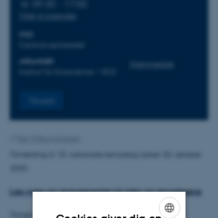
kl. 09:30 - 17:00
Tilføj til kalender
STED
Centralværkstedet
ARRANGØR
Hjemmeside
Institut for Ecoscience / DCE
Tilmeld
Af
Else Vihlborg Staalsen
Tilmelding til 10. nationale temadag lukker 20. oktober
2025.
Læs mere om arrangementet på siden om temadagene
Tilmelding via linket senest 20. oktober. Ved lukket