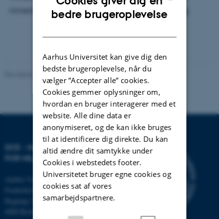
Cookies giver dig en
ENGLISH
tilmelding, prøv at kontakte
kirstenbue@ecos.au.dk
.
bedre brugeroplevelse
DANISH
Aarhus Universitet kan give dig den
bedste brugeroplevelse, når du
Revideret 20.03.2025
vælger ”Accepter alle” cookies.
Cookies gemmer oplysninger om,
hvordan en bruger interagerer med et
website. Alle dine data er
anonymiseret, og de kan ikke bruges
til at identificere dig direkte. Du kan
DCE - NATIONALT CENTER
altid ændre dit samtykke under
FOR MILJØ OG ENERGI
Cookies i webstedets footer.
Universitetet bruger egne cookies og
Aarhus Universitet
cookies sat af vores
Frederiksborgvej 399
samarbejdspartnere.
Bygning 7411
4000 Roskilde