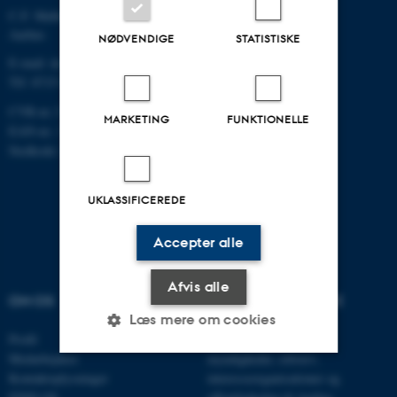
C.F. Møllers Allé, bygning 1110,
Aarhus
NØDVENDIGE
STATISTISKE
E-mail: dce@au.dk
Tlf: 8715 0000
CVR-nr.:31119103
MARKETING
FUNKTIONELLE
EAN-nr.: 5798000867000
Stedkode: 6621
UKLASSIFICEREDE
Accepter alle
Afvis alle
OM OS
VELKOMMEN TIL DCE
Læs mere om cookies
Profil
Centret er indgangen for
Medarbejdere
myndigheder, erhverv,
Kontaktoplysninger
interesseorganisationer og
Nødvendige
Statistiske
Marketing