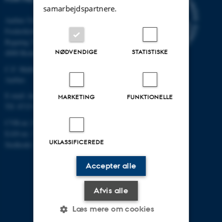
samarbejdspartnere.
Aarhus Universitet
Frederiksborgvej 399
Bygning 7411
NØDVENDIGE
STATISTISKE
4000 Roskilde
C.F. Møllers Allé, bygning 1110,
Aarhus
E-mail: dce@au.dk
MARKETING
FUNKTIONELLE
Tlf: 8715 0000
CVR-nr.:31119103
EAN-nr.: 5798000867000
UKLASSIFICEREDE
Stedkode: 6621
Accepter alle
Afvis alle
Læs mere om cookies