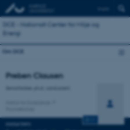
English
DCE - Nationalt Center for Miljø og
Energi
Om DCE
Titel
Preben Clausen
Primær tilknytning
Seniorforsker, ph.d.; cand.scient.
Institut for Ecoscience
Faunaøkologi
CV
KONTAKTINFO