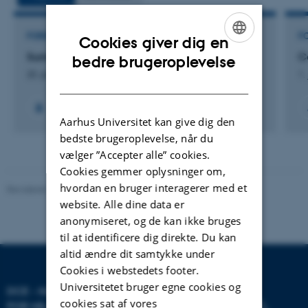
FORSKNINGSPROJEKT
F
Cookies giver dig en
ENGLISH
Summer counts of Greylag Goose in Denmark
C
bedre brugeroplevelse
20. jan. 2022
-
31. dec. 2022
1.
DANISH
Aarhus Universitet kan give dig den
bedste brugeroplevelse, når du
vælger ”Accepter alle” cookies.
Cookies gemmer oplysninger om,
hvordan en bruger interagerer med et
Revideret 20.03.2025
-
Anja Skjoldborg Hansen
website. Alle dine data er
anonymiseret, og de kan ikke bruges
til at identificere dig direkte. Du kan
altid ændre dit samtykke under
Cookies i webstedets footer.
Universitetet bruger egne cookies og
DCE - NATIONALT CENTER
cookies sat af vores
FOR MILJØ OG ENERGI