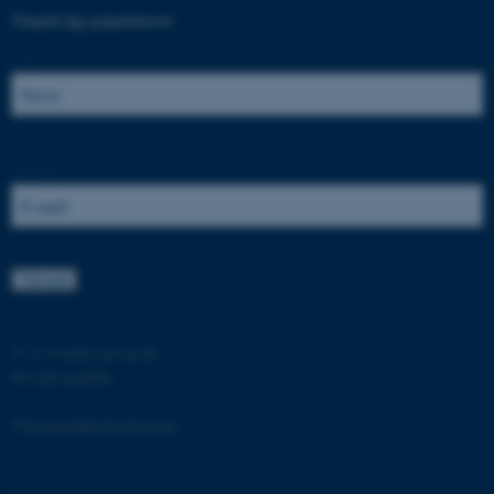
Tilmeld dig nyhedsbrevet:
Navn:
fe_typo_user
Typo3 Association
.au.dk
E-mail:
©
—
Cookies på au.dk
Privatlivspolitik
ASP.NET_SessionId
Microsoft Corporation
.au.dk
Tilgængelighedserklæring