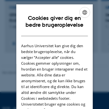
FORSKNINGSPROJEKT
R
GTM: Center for Green Transition and Marine
S
Cookies giver dig en
Ecology
h
ENGLISH
bedre brugeroplevelse
1. august 2023
1.
DANISH
+59
Aarhus Universitet kan give dig den
bedste brugeroplevelse, når du
vælger ”Accepter alle” cookies.
Cookies gemmer oplysninger om,
hvordan en bruger interagerer med et
Revideret 20.03.2025
-
Anja Skjoldborg Hansen
website. Alle dine data er
anonymiseret, og de kan ikke bruges
til at identificere dig direkte. Du kan
altid ændre dit samtykke under
Cookies i webstedets footer.
Universitetet bruger egne cookies og
DCE - NATIONALT CENTER