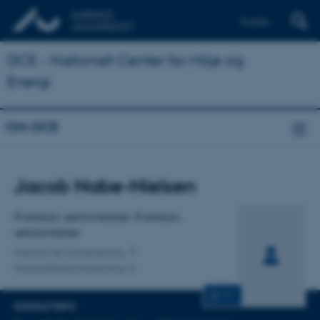
English
DCE - Nationalt Center for Miljø og
Energi
Om DCE
Titel
Jacob Nabe-Nielsen
Primær tilknytning
Professor, sektionsleder, Professor,
sektionsleder
Institut for Ecoscience
Havpattedyrforskning 2
CV
KONTAKTINFO