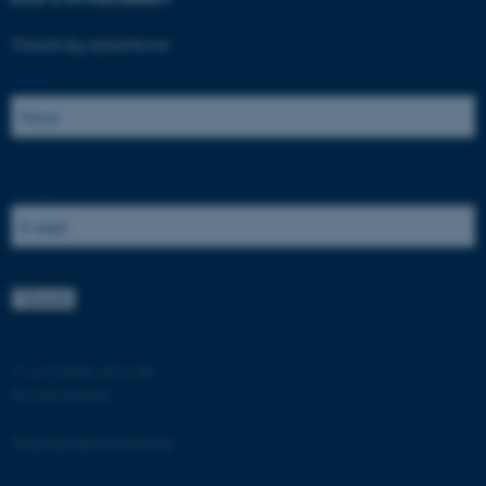
.au.dk
Tilmeld dig nyhedsbrevet:
Navn:
fe_typo_user
Typo3 Association
.au.dk
E-mail:
©
—
Cookies på au.dk
Privatlivspolitik
ASP.NET_SessionId
Microsoft Corporation
.au.dk
Tilgængelighedserklæring