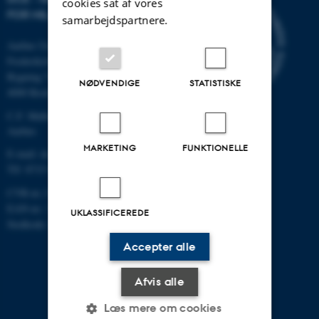
cookies sat af vores
FOR MILJØ OG ENERGI
samarbejdspartnere.
Aarhus Universitet
Frederiksborgvej 399
Bygning 7411
NØDVENDIGE
STATISTISKE
4000 Roskilde
C.F. Møllers Allé, bygning 1110,
Aarhus
MARKETING
FUNKTIONELLE
E-mail: dce@au.dk
Tlf: 8715 0000
CVR-nr.:31119103
EAN-nr.: 5798000867000
UKLASSIFICEREDE
Stedkode: 6621
Accepter alle
Afvis alle
Læs mere om cookies